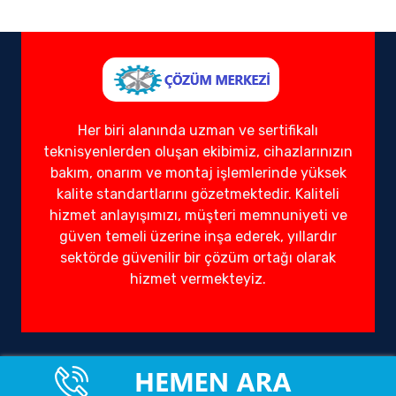
Her biri alanında uzman ve sertifikalı
teknisyenlerden oluşan ekibimiz, cihazlarınızın
bakım, onarım ve montaj işlemlerinde yüksek
kalite standartlarını gözetmektedir. Kaliteli
hizmet anlayışımızı, müşteri memnuniyeti ve
güven temeli üzerine inşa ederek, yıllardır
sektörde güvenilir bir çözüm ortağı olarak
hizmet vermekteyiz.
Ofisimiz