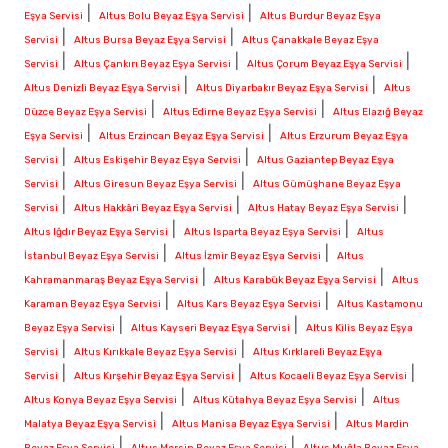
|
|
Eşya Servisi
Altus Bolu Beyaz Eşya Servisi
Altus Burdur Beyaz Eşya
|
|
Servisi
Altus Bursa Beyaz Eşya Servisi
Altus Çanakkale Beyaz Eşya
|
|
|
Servisi
Altus Çankırı Beyaz Eşya Servisi
Altus Çorum Beyaz Eşya Servisi
|
|
Altus Denizli Beyaz Eşya Servisi
Altus Diyarbakır Beyaz Eşya Servisi
Altus
|
|
Düzce Beyaz Eşya Servisi
Altus Edirne Beyaz Eşya Servisi
Altus Elazığ Beyaz
|
|
Eşya Servisi
Altus Erzincan Beyaz Eşya Servisi
Altus Erzurum Beyaz Eşya
|
|
Servisi
Altus Eskişehir Beyaz Eşya Servisi
Altus Gaziantep Beyaz Eşya
|
|
Servisi
Altus Giresun Beyaz Eşya Servisi
Altus Gümüşhane Beyaz Eşya
|
|
|
Servisi
Altus Hakkâri Beyaz Eşya Servisi
Altus Hatay Beyaz Eşya Servisi
|
|
Altus Iğdır Beyaz Eşya Servisi
Altus Isparta Beyaz Eşya Servisi
Altus
|
|
İstanbul Beyaz Eşya Servisi
Altus İzmir Beyaz Eşya Servisi
Altus
|
|
Kahramanmaraş Beyaz Eşya Servisi
Altus Karabük Beyaz Eşya Servisi
Altus
|
|
Karaman Beyaz Eşya Servisi
Altus Kars Beyaz Eşya Servisi
Altus Kastamonu
|
|
Beyaz Eşya Servisi
Altus Kayseri Beyaz Eşya Servisi
Altus Kilis Beyaz Eşya
|
|
Servisi
Altus Kırıkkale Beyaz Eşya Servisi
Altus Kırklareli Beyaz Eşya
|
|
|
Servisi
Altus Kırşehir Beyaz Eşya Servisi
Altus Kocaeli Beyaz Eşya Servisi
|
|
Altus Konya Beyaz Eşya Servisi
Altus Kütahya Beyaz Eşya Servisi
Altus
|
|
Malatya Beyaz Eşya Servisi
Altus Manisa Beyaz Eşya Servisi
Altus Mardin
|
|
Beyaz Eşya Servisi
Altus Mersin Beyaz Eşya Servisi
Altus Muğla Beyaz Eşya