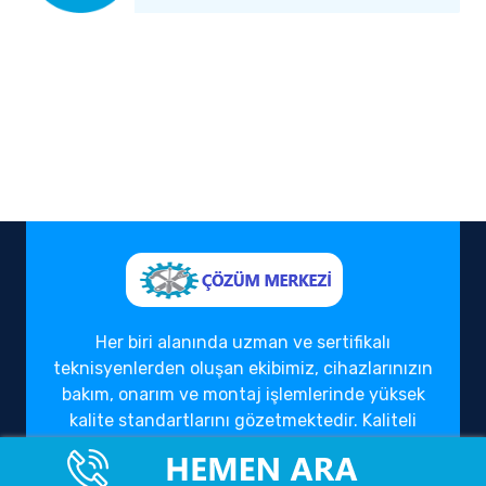
Her biri alanında uzman ve sertifikalı
teknisyenlerden oluşan ekibimiz, cihazlarınızın
bakım, onarım ve montaj işlemlerinde yüksek
kalite standartlarını gözetmektedir. Kaliteli
hizmet anlayışımızı, müşteri memnuniyeti ve
güven temeli üzerine inşa ederek, yıllardır