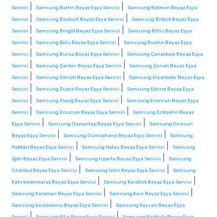
|
|
Servisi
Samsung Bartın Beyaz Eşya Servisi
Samsung Batman Beyaz Eşya
|
|
Servisi
Samsung Bayburt Beyaz Eşya Servisi
Samsung Bilecik Beyaz Eşya
|
|
Servisi
Samsung Bingöl Beyaz Eşya Servisi
Samsung Bitlis Beyaz Eşya
|
|
Servisi
Samsung Bolu Beyaz Eşya Servisi
Samsung Burdur Beyaz Eşya
|
|
Servisi
Samsung Bursa Beyaz Eşya Servisi
Samsung Çanakkale Beyaz Eşya
|
|
Servisi
Samsung Çankırı Beyaz Eşya Servisi
Samsung Çorum Beyaz Eşya
|
|
Servisi
Samsung Denizli Beyaz Eşya Servisi
Samsung Diyarbakır Beyaz Eşya
|
|
Servisi
Samsung Düzce Beyaz Eşya Servisi
Samsung Edirne Beyaz Eşya
|
|
Servisi
Samsung Elazığ Beyaz Eşya Servisi
Samsung Erzincan Beyaz Eşya
|
|
Servisi
Samsung Erzurum Beyaz Eşya Servisi
Samsung Eskişehir Beyaz
|
|
Eşya Servisi
Samsung Gaziantep Beyaz Eşya Servisi
Samsung Giresun
|
|
Beyaz Eşya Servisi
Samsung Gümüşhane Beyaz Eşya Servisi
Samsung
|
|
Hakkâri Beyaz Eşya Servisi
Samsung Hatay Beyaz Eşya Servisi
Samsung
|
|
Iğdır Beyaz Eşya Servisi
Samsung Isparta Beyaz Eşya Servisi
Samsung
|
|
İstanbul Beyaz Eşya Servisi
Samsung İzmir Beyaz Eşya Servisi
Samsung
|
|
Kahramanmaraş Beyaz Eşya Servisi
Samsung Karabük Beyaz Eşya Servisi
|
|
Samsung Karaman Beyaz Eşya Servisi
Samsung Kars Beyaz Eşya Servisi
|
Samsung Kastamonu Beyaz Eşya Servisi
Samsung Kayseri Beyaz Eşya
|
|
Servisi
Samsung Kilis Beyaz Eşya Servisi
Samsung Kırıkkale Beyaz Eşya