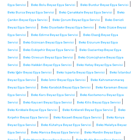
|
|
|
Eşya Servisi
Beko Bolu Beyaz Eşya Servisi
Beko Burdur Beyaz Eşya Servisi
|
|
Beko Bursa Beyaz Eşya Servisi
Beko Çanakkale Beyaz Eşya Servisi
Beko
|
|
Çankırı Beyaz Eşya Servisi
Beko Çorum Beyaz Eşya Servisi
Beko Denizli
|
|
Beyaz Eşya Servisi
Beko Diyarbakır Beyaz Eşya Servisi
Beko Düzce Beyaz
|
|
Eşya Servisi
Beko Edirne Beyaz Eşya Servisi
Beko Elazığ Beyaz Eşya
|
|
Servisi
Beko Erzincan Beyaz Eşya Servisi
Beko Erzurum Beyaz Eşya
|
|
Servisi
Beko Eskişehir Beyaz Eşya Servisi
Beko Gaziantep Beyaz Eşya
|
|
Servisi
Beko Giresun Beyaz Eşya Servisi
Beko Gümüşhane Beyaz Eşya
|
|
|
Servisi
Beko Hakkâri Beyaz Eşya Servisi
Beko Hatay Beyaz Eşya Servisi
|
|
Beko Iğdır Beyaz Eşya Servisi
Beko Isparta Beyaz Eşya Servisi
Beko İstanbul
|
|
Beyaz Eşya Servisi
Beko İzmir Beyaz Eşya Servisi
Beko Kahramanmaraş
|
|
Beyaz Eşya Servisi
Beko Karabük Beyaz Eşya Servisi
Beko Karaman Beyaz
|
|
Eşya Servisi
Beko Kars Beyaz Eşya Servisi
Beko Kastamonu Beyaz Eşya
|
|
|
Servisi
Beko Kayseri Beyaz Eşya Servisi
Beko Kilis Beyaz Eşya Servisi
|
|
Beko Kırıkkale Beyaz Eşya Servisi
Beko Kırklareli Beyaz Eşya Servisi
Beko
|
|
Kırşehir Beyaz Eşya Servisi
Beko Kocaeli Beyaz Eşya Servisi
Beko Konya
|
|
Beyaz Eşya Servisi
Beko Kütahya Beyaz Eşya Servisi
Beko Malatya Beyaz
|
|
Eşya Servisi
Beko Manisa Beyaz Eşya Servisi
Beko Mardin Beyaz Eşya
|
|
|
Servisi
Beko Mersin Beyaz Eşya Servisi
Beko Muğla Beyaz Eşya Servisi