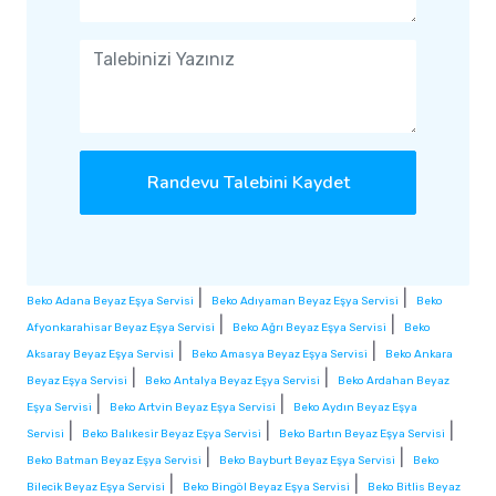
Randevu Talebini Kaydet
|
|
Beko Adana Beyaz Eşya Servisi
Beko Adıyaman Beyaz Eşya Servisi
Beko
|
|
Afyonkarahisar Beyaz Eşya Servisi
Beko Ağrı Beyaz Eşya Servisi
Beko
|
|
Aksaray Beyaz Eşya Servisi
Beko Amasya Beyaz Eşya Servisi
Beko Ankara
|
|
Beyaz Eşya Servisi
Beko Antalya Beyaz Eşya Servisi
Beko Ardahan Beyaz
|
|
Eşya Servisi
Beko Artvin Beyaz Eşya Servisi
Beko Aydın Beyaz Eşya
|
|
|
Servisi
Beko Balıkesir Beyaz Eşya Servisi
Beko Bartın Beyaz Eşya Servisi
|
|
Beko Batman Beyaz Eşya Servisi
Beko Bayburt Beyaz Eşya Servisi
Beko
|
|
Bilecik Beyaz Eşya Servisi
Beko Bingöl Beyaz Eşya Servisi
Beko Bitlis Beyaz