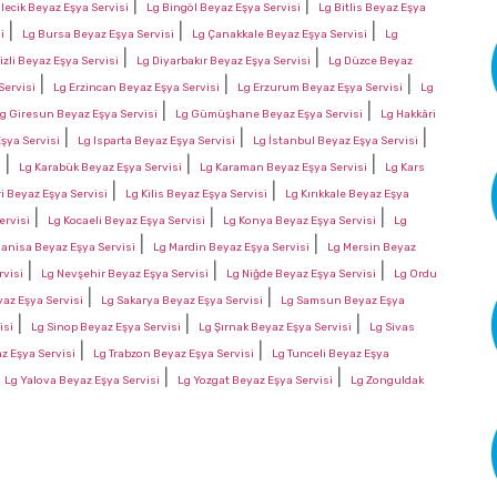
|
|
ilecik Beyaz Eşya Servisi
Lg Bingöl Beyaz Eşya Servisi
Lg Bitlis Beyaz Eşya
|
|
|
i
Lg Bursa Beyaz Eşya Servisi
Lg Çanakkale Beyaz Eşya Servisi
Lg
|
|
izli Beyaz Eşya Servisi
Lg Diyarbakır Beyaz Eşya Servisi
Lg Düzce Beyaz
|
|
|
Servisi
Lg Erzincan Beyaz Eşya Servisi
Lg Erzurum Beyaz Eşya Servisi
Lg
|
|
g Giresun Beyaz Eşya Servisi
Lg Gümüşhane Beyaz Eşya Servisi
Lg Hakkâri
|
|
|
Eşya Servisi
Lg Isparta Beyaz Eşya Servisi
Lg İstanbul Beyaz Eşya Servisi
|
|
|
i
Lg Karabük Beyaz Eşya Servisi
Lg Karaman Beyaz Eşya Servisi
Lg Kars
|
|
i Beyaz Eşya Servisi
Lg Kilis Beyaz Eşya Servisi
Lg Kırıkkale Beyaz Eşya
|
|
|
ervisi
Lg Kocaeli Beyaz Eşya Servisi
Lg Konya Beyaz Eşya Servisi
Lg
|
|
anisa Beyaz Eşya Servisi
Lg Mardin Beyaz Eşya Servisi
Lg Mersin Beyaz
|
|
|
rvisi
Lg Nevşehir Beyaz Eşya Servisi
Lg Niğde Beyaz Eşya Servisi
Lg Ordu
|
|
yaz Eşya Servisi
Lg Sakarya Beyaz Eşya Servisi
Lg Samsun Beyaz Eşya
|
|
|
isi
Lg Sinop Beyaz Eşya Servisi
Lg Şırnak Beyaz Eşya Servisi
Lg Sivas
|
|
z Eşya Servisi
Lg Trabzon Beyaz Eşya Servisi
Lg Tunceli Beyaz Eşya
|
|
|
Lg Yalova Beyaz Eşya Servisi
Lg Yozgat Beyaz Eşya Servisi
Lg Zonguldak