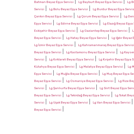
|
|
Batman Beyaz Eşya Servisi
Lg Bayburt Beyaz Eşya Servisi
Lg B
|
|
Servisi
Lg Bolu Beyaz Eşya Servisi
Lg Burdur Beyaz Eşya Servis
|
|
Çankırı Beyaz Eşya Servisi
Lg Çorum Beyaz Eşya Servisi
Lg Den
|
|
Eşya Servisi
Lg Edirne Beyaz Eşya Servisi
Lg Elazığ Beyaz Eşya 
|
|
Eskişehir Beyaz Eşya Servisi
Lg Gaziantep Beyaz Eşya Servisi
L
|
|
Beyaz Eşya Servisi
Lg Hatay Beyaz Eşya Servisi
Lg Iğdır Beyaz 
|
Lg İzmir Beyaz Eşya Servisi
Lg Kahramanmaraş Beyaz Eşya Servis
|
|
Beyaz Eşya Servisi
Lg Kastamonu Beyaz Eşya Servisi
Lg Kayser
|
|
Servisi
Lg Kırklareli Beyaz Eşya Servisi
Lg Kırşehir Beyaz Eşya S
|
|
Kütahya Beyaz Eşya Servisi
Lg Malatya Beyaz Eşya Servisi
Lg M
|
|
Eşya Servisi
Lg Muğla Beyaz Eşya Servisi
Lg Muş Beyaz Eşya Se
|
|
Beyaz Eşya Servisi
Lg Osmaniye Beyaz Eşya Servisi
Lg Rize Be
|
|
Servisi
Lg Şanlıurfa Beyaz Eşya Servisi
Lg Siirt Beyaz Eşya Serv
|
|
Beyaz Eşya Servisi
Lg Tekirdağ Beyaz Eşya Servisi
Lg Tokat Beya
|
|
Servisi
Lg Uşak Beyaz Eşya Servisi
Lg Van Beyaz Eşya Servisi
|
Beyaz Eşya Servisi