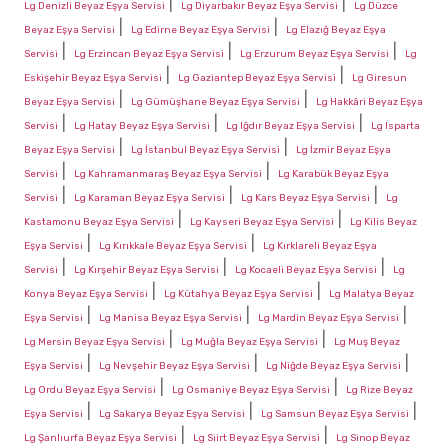
|
|
Lg Denizli Beyaz Eşya Servisi
Lg Diyarbakır Beyaz Eşya Servisi
Lg Düzce
|
|
Beyaz Eşya Servisi
Lg Edirne Beyaz Eşya Servisi
Lg Elazığ Beyaz Eşya
|
|
|
Servisi
Lg Erzincan Beyaz Eşya Servisi
Lg Erzurum Beyaz Eşya Servisi
Lg
|
|
Eskişehir Beyaz Eşya Servisi
Lg Gaziantep Beyaz Eşya Servisi
Lg Giresun
|
|
Beyaz Eşya Servisi
Lg Gümüşhane Beyaz Eşya Servisi
Lg Hakkâri Beyaz Eşya
|
|
|
Servisi
Lg Hatay Beyaz Eşya Servisi
Lg Iğdır Beyaz Eşya Servisi
Lg Isparta
|
|
Beyaz Eşya Servisi
Lg İstanbul Beyaz Eşya Servisi
Lg İzmir Beyaz Eşya
|
|
Servisi
Lg Kahramanmaraş Beyaz Eşya Servisi
Lg Karabük Beyaz Eşya
|
|
|
Servisi
Lg Karaman Beyaz Eşya Servisi
Lg Kars Beyaz Eşya Servisi
Lg
|
|
Kastamonu Beyaz Eşya Servisi
Lg Kayseri Beyaz Eşya Servisi
Lg Kilis Beyaz
|
|
Eşya Servisi
Lg Kırıkkale Beyaz Eşya Servisi
Lg Kırklareli Beyaz Eşya
|
|
|
Servisi
Lg Kırşehir Beyaz Eşya Servisi
Lg Kocaeli Beyaz Eşya Servisi
Lg
|
|
Konya Beyaz Eşya Servisi
Lg Kütahya Beyaz Eşya Servisi
Lg Malatya Beyaz
|
|
|
Eşya Servisi
Lg Manisa Beyaz Eşya Servisi
Lg Mardin Beyaz Eşya Servisi
|
|
Lg Mersin Beyaz Eşya Servisi
Lg Muğla Beyaz Eşya Servisi
Lg Muş Beyaz
|
|
|
Eşya Servisi
Lg Nevşehir Beyaz Eşya Servisi
Lg Niğde Beyaz Eşya Servisi
|
|
Lg Ordu Beyaz Eşya Servisi
Lg Osmaniye Beyaz Eşya Servisi
Lg Rize Beyaz
|
|
|
Eşya Servisi
Lg Sakarya Beyaz Eşya Servisi
Lg Samsun Beyaz Eşya Servisi
|
|
Lg Şanlıurfa Beyaz Eşya Servisi
Lg Siirt Beyaz Eşya Servisi
Lg Sinop Beyaz