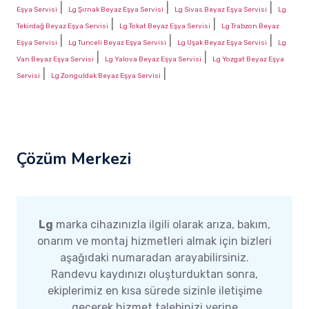
|
|
|
Eşya Servisi
Lg Şırnak Beyaz Eşya Servisi
Lg Sivas Beyaz Eşya Servisi
Lg
|
|
Tekirdağ Beyaz Eşya Servisi
Lg Tokat Beyaz Eşya Servisi
Lg Trabzon Beyaz
|
|
|
Eşya Servisi
Lg Tunceli Beyaz Eşya Servisi
Lg Uşak Beyaz Eşya Servisi
Lg
|
|
Van Beyaz Eşya Servisi
Lg Yalova Beyaz Eşya Servisi
Lg Yozgat Beyaz Eşya
|
|
Servisi
Lg Zonguldak Beyaz Eşya Servisi
Çözüm Merkezi
Lg
marka cihazınızla ilgili olarak arıza, bakım,
onarım ve montaj hizmetleri almak için bizleri
aşağıdaki numaradan arayabilirsiniz.
Randevu kaydınızı oluşturduktan sonra,
ekiplerimiz en kısa sürede sizinle iletişime
geçerek hizmet talebinizi yerine