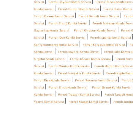
|
|
Servisi
Ferroli Bayburt Kombi Servisi
Ferroli Bilecik Kombi Servi
|
|
Kombi Servisi
Ferroli Burdur Kombi Servisi
Ferroli Bursa Kombi 
|
|
Ferroli Çorum Kombi Servisi
Ferroli Denizli Kombi Servisi
Ferrol
|
|
Servisi
Ferroli Elazığ Kombi Servisi
Ferroli Erzincan Kombi Servi
|
|
Gaziantep Kombi Servisi
Ferroli Giresun Kombi Servisi
Ferroli
|
|
Servisi
Ferroli Iğdır Kombi Servisi
Ferroli Isparta Kombi Servisi
|
|
Kahramanmaraş Kombi Servisi
Ferroli Karabük Kombi Servisi
Fe
|
|
Kombi Servisi
Ferroli Kayseri Kombi Servisi
Ferroli Kilis Kombi S
|
|
Kırşehir Kombi Servisi
Ferroli Kocaeli Kombi Servisi
Ferroli Kon
|
|
Servisi
Ferroli Manisa Kombi Servisi
Ferroli Mardin Kombi Servi
|
|
Kombi Servisi
Ferroli Nevşehir Kombi Servisi
Ferroli Niğde Komb
|
|
Ferroli Rize Kombi Servisi
Ferroli Sakarya Kombi Servisi
Ferroli
|
|
Servisi
Ferroli Sinop Kombi Servisi
Ferroli Şırnak Kombi Servisi
|
|
Kombi Servisi
Ferroli Trabzon Kombi Servisi
Ferroli Tunceli Komb
|
|
Yalova Kombi Servisi
Ferroli Yozgat Kombi Servisi
Ferroli Zongu