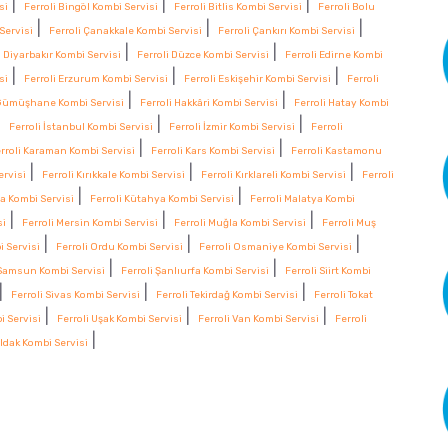
|
|
|
si
Ferroli Bingöl Kombi Servisi
Ferroli Bitlis Kombi Servisi
Ferroli Bolu
|
|
|
Servisi
Ferroli Çanakkale Kombi Servisi
Ferroli Çankırı Kombi Servisi
|
|
i Diyarbakır Kombi Servisi
Ferroli Düzce Kombi Servisi
Ferroli Edirne Kombi
|
|
|
si
Ferroli Erzurum Kombi Servisi
Ferroli Eskişehir Kombi Servisi
Ferroli
|
|
 Gümüşhane Kombi Servisi
Ferroli Hakkâri Kombi Servisi
Ferroli Hatay Kombi
|
|
|
Ferroli İstanbul Kombi Servisi
Ferroli İzmir Kombi Servisi
Ferroli
|
|
rroli Karaman Kombi Servisi
Ferroli Kars Kombi Servisi
Ferroli Kastamonu
|
|
|
ervisi
Ferroli Kırıkkale Kombi Servisi
Ferroli Kırklareli Kombi Servisi
Ferroli
|
|
ya Kombi Servisi
Ferroli Kütahya Kombi Servisi
Ferroli Malatya Kombi
|
|
|
si
Ferroli Mersin Kombi Servisi
Ferroli Muğla Kombi Servisi
Ferroli Muş
|
|
|
i Servisi
Ferroli Ordu Kombi Servisi
Ferroli Osmaniye Kombi Servisi
|
|
 Samsun Kombi Servisi
Ferroli Şanlıurfa Kombi Servisi
Ferroli Siirt Kombi
|
|
|
Ferroli Sivas Kombi Servisi
Ferroli Tekirdağ Kombi Servisi
Ferroli Tokat
|
|
|
i Servisi
Ferroli Uşak Kombi Servisi
Ferroli Van Kombi Servisi
Ferroli
|
ldak Kombi Servisi