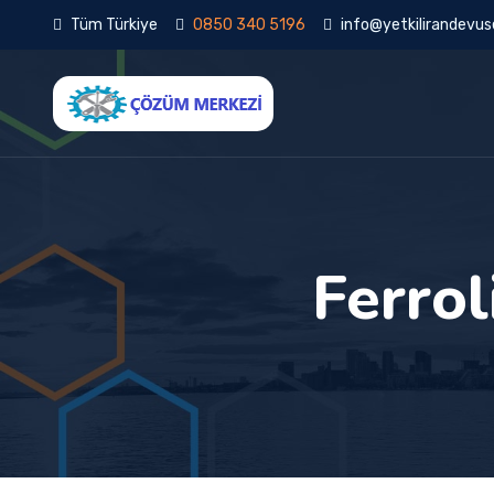
Tüm Türkiye
0850 340 5196
info@yetkilirandevuse
Ferrol