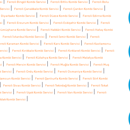
|
|
|
si
Ferroli Bingöl Kombi Servisi
Ferroli Bitlis Kombi Servisi
Ferroli Bolu
|
|
|
Servisi
Ferroli Çanakkale Kombi Servisi
Ferroli Çankırı Kombi Servisi
|
|
i Diyarbakır Kombi Servisi
Ferroli Düzce Kombi Servisi
Ferroli Edirne Kombi
|
|
|
si
Ferroli Erzurum Kombi Servisi
Ferroli Eskişehir Kombi Servisi
Ferroli
|
|
 Gümüşhane Kombi Servisi
Ferroli Hakkâri Kombi Servisi
Ferroli Hatay Kombi
|
|
|
Ferroli İstanbul Kombi Servisi
Ferroli İzmir Kombi Servisi
Ferroli
|
|
rroli Karaman Kombi Servisi
Ferroli Kars Kombi Servisi
Ferroli Kastamonu
|
|
|
ervisi
Ferroli Kırıkkale Kombi Servisi
Ferroli Kırklareli Kombi Servisi
Ferroli
|
|
ya Kombi Servisi
Ferroli Kütahya Kombi Servisi
Ferroli Malatya Kombi
|
|
|
si
Ferroli Mersin Kombi Servisi
Ferroli Muğla Kombi Servisi
Ferroli Muş
|
|
|
i Servisi
Ferroli Ordu Kombi Servisi
Ferroli Osmaniye Kombi Servisi
|
|
 Samsun Kombi Servisi
Ferroli Şanlıurfa Kombi Servisi
Ferroli Siirt Kombi
|
|
|
Ferroli Sivas Kombi Servisi
Ferroli Tekirdağ Kombi Servisi
Ferroli Tokat
|
|
|
i Servisi
Ferroli Uşak Kombi Servisi
Ferroli Van Kombi Servisi
Ferroli
|
ldak Kombi Servisi