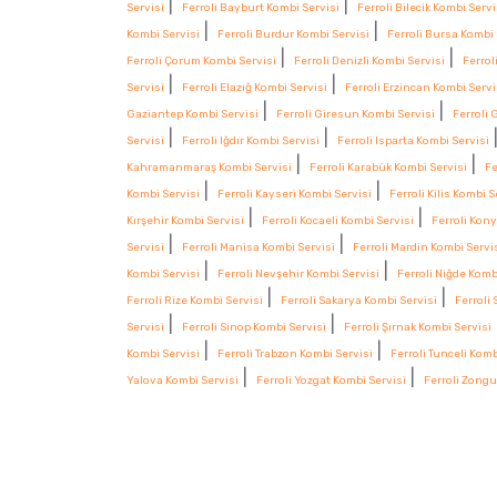
|
|
Servisi
Ferroli Bayburt Kombi Servisi
Ferroli Bilecik Kombi Servi
|
|
Kombi Servisi
Ferroli Burdur Kombi Servisi
Ferroli Bursa Kombi 
|
|
Ferroli Çorum Kombi Servisi
Ferroli Denizli Kombi Servisi
Ferrol
|
|
Servisi
Ferroli Elazığ Kombi Servisi
Ferroli Erzincan Kombi Servi
|
|
Gaziantep Kombi Servisi
Ferroli Giresun Kombi Servisi
Ferroli
|
|
Servisi
Ferroli Iğdır Kombi Servisi
Ferroli Isparta Kombi Servisi
|
|
Kahramanmaraş Kombi Servisi
Ferroli Karabük Kombi Servisi
Fe
|
|
Kombi Servisi
Ferroli Kayseri Kombi Servisi
Ferroli Kilis Kombi S
|
|
Kırşehir Kombi Servisi
Ferroli Kocaeli Kombi Servisi
Ferroli Kon
|
|
Servisi
Ferroli Manisa Kombi Servisi
Ferroli Mardin Kombi Servi
|
|
Kombi Servisi
Ferroli Nevşehir Kombi Servisi
Ferroli Niğde Komb
|
|
Ferroli Rize Kombi Servisi
Ferroli Sakarya Kombi Servisi
Ferroli
|
|
Servisi
Ferroli Sinop Kombi Servisi
Ferroli Şırnak Kombi Servisi
|
|
Kombi Servisi
Ferroli Trabzon Kombi Servisi
Ferroli Tunceli Komb
|
|
Yalova Kombi Servisi
Ferroli Yozgat Kombi Servisi
Ferroli Zongu