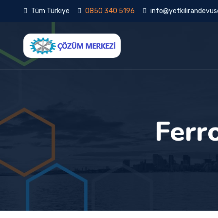
Tüm Türkiye
0850 340 5196
info@yetkilirandevuse
Ferr