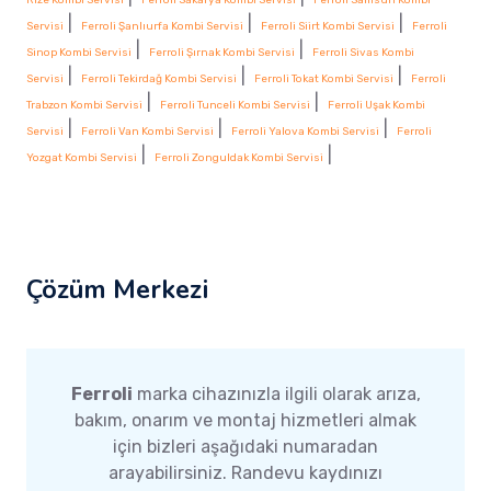
|
|
|
Servisi
Ferroli Şanlıurfa Kombi Servisi
Ferroli Siirt Kombi Servisi
Ferroli
|
|
Sinop Kombi Servisi
Ferroli Şırnak Kombi Servisi
Ferroli Sivas Kombi
|
|
|
Servisi
Ferroli Tekirdağ Kombi Servisi
Ferroli Tokat Kombi Servisi
Ferroli
|
|
Trabzon Kombi Servisi
Ferroli Tunceli Kombi Servisi
Ferroli Uşak Kombi
|
|
|
Servisi
Ferroli Van Kombi Servisi
Ferroli Yalova Kombi Servisi
Ferroli
|
|
Yozgat Kombi Servisi
Ferroli Zonguldak Kombi Servisi
Çözüm Merkezi
Ferroli
marka cihazınızla ilgili olarak arıza,
bakım, onarım ve montaj hizmetleri almak
için bizleri aşağıdaki numaradan
arayabilirsiniz. Randevu kaydınızı