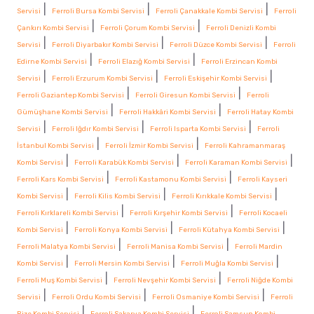
|
|
|
Servisi
Ferroli Bursa Kombi Servisi
Ferroli Çanakkale Kombi Servisi
Ferroli
|
|
Çankırı Kombi Servisi
Ferroli Çorum Kombi Servisi
Ferroli Denizli Kombi
|
|
|
Servisi
Ferroli Diyarbakır Kombi Servisi
Ferroli Düzce Kombi Servisi
Ferroli
|
|
Edirne Kombi Servisi
Ferroli Elazığ Kombi Servisi
Ferroli Erzincan Kombi
|
|
|
Servisi
Ferroli Erzurum Kombi Servisi
Ferroli Eskişehir Kombi Servisi
|
|
Ferroli Gaziantep Kombi Servisi
Ferroli Giresun Kombi Servisi
Ferroli
|
|
Gümüşhane Kombi Servisi
Ferroli Hakkâri Kombi Servisi
Ferroli Hatay Kombi
|
|
|
Servisi
Ferroli Iğdır Kombi Servisi
Ferroli Isparta Kombi Servisi
Ferroli
|
|
İstanbul Kombi Servisi
Ferroli İzmir Kombi Servisi
Ferroli Kahramanmaraş
|
|
|
Kombi Servisi
Ferroli Karabük Kombi Servisi
Ferroli Karaman Kombi Servisi
|
|
Ferroli Kars Kombi Servisi
Ferroli Kastamonu Kombi Servisi
Ferroli Kayseri
|
|
|
Kombi Servisi
Ferroli Kilis Kombi Servisi
Ferroli Kırıkkale Kombi Servisi
|
|
Ferroli Kırklareli Kombi Servisi
Ferroli Kırşehir Kombi Servisi
Ferroli Kocaeli
|
|
|
Kombi Servisi
Ferroli Konya Kombi Servisi
Ferroli Kütahya Kombi Servisi
|
|
Ferroli Malatya Kombi Servisi
Ferroli Manisa Kombi Servisi
Ferroli Mardin
|
|
|
Kombi Servisi
Ferroli Mersin Kombi Servisi
Ferroli Muğla Kombi Servisi
|
|
Ferroli Muş Kombi Servisi
Ferroli Nevşehir Kombi Servisi
Ferroli Niğde Kombi
|
|
|
Servisi
Ferroli Ordu Kombi Servisi
Ferroli Osmaniye Kombi Servisi
Ferroli
|
|
Rize Kombi Servisi
Ferroli Sakarya Kombi Servisi
Ferroli Samsun Kombi