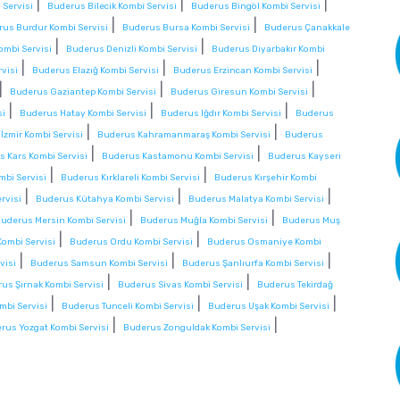
|
|
|
 Servisi
Buderus Bilecik Kombi Servisi
Buderus Bingöl Kombi Servisi
|
|
us Burdur Kombi Servisi
Buderus Bursa Kombi Servisi
Buderus Çanakkale
|
|
mbi Servisi
Buderus Denizli Kombi Servisi
Buderus Diyarbakır Kombi
|
|
|
visi
Buderus Elazığ Kombi Servisi
Buderus Erzincan Kombi Servisi
|
|
|
Buderus Gaziantep Kombi Servisi
Buderus Giresun Kombi Servisi
|
|
|
si
Buderus Hatay Kombi Servisi
Buderus Iğdır Kombi Servisi
Buderus
|
|
İzmir Kombi Servisi
Buderus Kahramanmaraş Kombi Servisi
Buderus
|
|
 Kars Kombi Servisi
Buderus Kastamonu Kombi Servisi
Buderus Kayseri
|
|
mbi Servisi
Buderus Kırklareli Kombi Servisi
Buderus Kırşehir Kombi
|
|
|
rvisi
Buderus Kütahya Kombi Servisi
Buderus Malatya Kombi Servisi
|
|
uderus Mersin Kombi Servisi
Buderus Muğla Kombi Servisi
Buderus Muş
|
|
ombi Servisi
Buderus Ordu Kombi Servisi
Buderus Osmaniye Kombi
|
|
|
visi
Buderus Samsun Kombi Servisi
Buderus Şanlıurfa Kombi Servisi
|
|
us Şırnak Kombi Servisi
Buderus Sivas Kombi Servisi
Buderus Tekirdağ
|
|
|
mbi Servisi
Buderus Tunceli Kombi Servisi
Buderus Uşak Kombi Servisi
|
|
rus Yozgat Kombi Servisi
Buderus Zonguldak Kombi Servisi