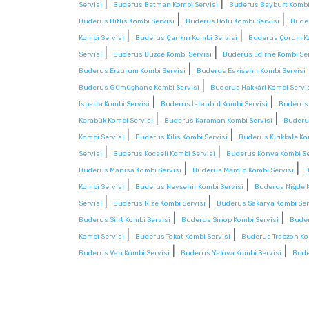
|
|
Servisi
Buderus Batman Kombi Servisi
Buderus Bayburt Kombi
|
|
Buderus Bitlis Kombi Servisi
Buderus Bolu Kombi Servisi
Buder
|
|
Kombi Servisi
Buderus Çankırı Kombi Servisi
Buderus Çorum Ko
|
|
Servisi
Buderus Düzce Kombi Servisi
Buderus Edirne Kombi Ser
|
Buderus Erzurum Kombi Servisi
Buderus Eskişehir Kombi Servisi
|
Buderus Gümüşhane Kombi Servisi
Buderus Hakkâri Kombi Servi
|
|
Isparta Kombi Servisi
Buderus İstanbul Kombi Servisi
Buderus 
|
|
Karabük Kombi Servisi
Buderus Karaman Kombi Servisi
Buderus
|
|
Kombi Servisi
Buderus Kilis Kombi Servisi
Buderus Kırıkkale Ko
|
|
Servisi
Buderus Kocaeli Kombi Servisi
Buderus Konya Kombi Se
|
|
Buderus Manisa Kombi Servisi
Buderus Mardin Kombi Servisi
B
|
|
Kombi Servisi
Buderus Nevşehir Kombi Servisi
Buderus Niğde K
|
|
Servisi
Buderus Rize Kombi Servisi
Buderus Sakarya Kombi Ser
|
|
Buderus Siirt Kombi Servisi
Buderus Sinop Kombi Servisi
Buder
|
|
Kombi Servisi
Buderus Tokat Kombi Servisi
Buderus Trabzon Ko
|
|
Buderus Van Kombi Servisi
Buderus Yalova Kombi Servisi
Bude