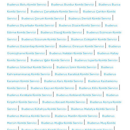
|
|
Buderus Bolu Kombi Servisi
Buderus Burdur Kombi Servisi
Buderus Bursa
|
|
Kombi Servisi
Buderus Çanakkale Kombi Servisi
Buderus Çankırı Kombi
|
|
|
Servisi
Buderus Çorum Kombi Servisi
Buderus Denizli Kombi Servisi
|
|
Buderus Diyarbakır Kombi Servisi
Buderus Düzce Kombi Servisi
Buderus
|
|
Edirne Kombi Servisi
Buderus Elazığ Kombi Servisi
Buderus Erzincan Kombi
|
|
|
Servisi
Buderus Erzurum Kombi Servisi
Buderus Eskişehir Kombi Servisi
|
|
Buderus Gaziantep Kombi Servisi
Buderus Giresun Kombi Servisi
Buderus
|
|
Gümüşhane Kombi Servisi
Buderus Hakkâri Kombi Servisi
Buderus Hatay
|
|
|
Kombi Servisi
Buderus Iğdır Kombi Servisi
Buderus Isparta Kombi Servisi
|
|
Buderus İstanbul Kombi Servisi
Buderus İzmir Kombi Servisi
Buderus
|
|
Kahramanmaraş Kombi Servisi
Buderus Karabük Kombi Servisi
Buderus
|
|
Karaman Kombi Servisi
Buderus Kars Kombi Servisi
Buderus Kastamonu
|
|
|
Kombi Servisi
Buderus Kayseri Kombi Servisi
Buderus Kilis Kombi Servisi
|
|
Buderus Kırıkkale Kombi Servisi
Buderus Kırklareli Kombi Servisi
Buderus
|
|
Kırşehir Kombi Servisi
Buderus Kocaeli Kombi Servisi
Buderus Konya Kombi
|
|
|
Servisi
Buderus Kütahya Kombi Servisi
Buderus Malatya Kombi Servisi
|
|
Buderus Manisa Kombi Servisi
Buderus Mardin Kombi Servisi
Buderus
|
|
Mersin Kombi Servisi
Buderus Muğla Kombi Servisi
Buderus Muş Kombi
|
|
|
Servisi
Buderus Nevşehir Kombi Servisi
Buderus Niğde Kombi Servisi