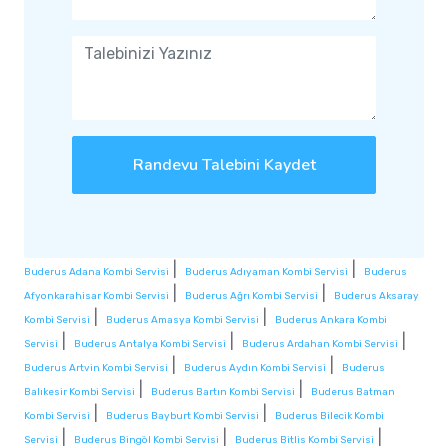
Randevu Talebini Kaydet
|
|
Buderus Adana Kombi Servisi
Buderus Adıyaman Kombi Servisi
Buderus
|
|
Afyonkarahisar Kombi Servisi
Buderus Ağrı Kombi Servisi
Buderus Aksaray
|
|
Kombi Servisi
Buderus Amasya Kombi Servisi
Buderus Ankara Kombi
|
|
|
Servisi
Buderus Antalya Kombi Servisi
Buderus Ardahan Kombi Servisi
|
|
Buderus Artvin Kombi Servisi
Buderus Aydın Kombi Servisi
Buderus
|
|
Balıkesir Kombi Servisi
Buderus Bartın Kombi Servisi
Buderus Batman
|
|
Kombi Servisi
Buderus Bayburt Kombi Servisi
Buderus Bilecik Kombi
|
|
|
Servisi
Buderus Bingöl Kombi Servisi
Buderus Bitlis Kombi Servisi