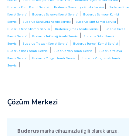
|
|
Buderus Ordu Kombi Servisi
Buderus Osmaniye Kombi Servisi
Buderus Rize
|
|
Kombi Servisi
Buderus Sakarya Kombi Servisi
Buderus Samsun Kombi
|
|
|
Servisi
Buderus Şanlıurfa Kombi Servisi
Buderus Siirt Kombi Servisi
|
|
Buderus Sinop Kombi Servisi
Buderus Şırnak Kombi Servisi
Buderus Sivas
|
|
Kombi Servisi
Buderus Tekirdağ Kombi Servisi
Buderus Tokat Kombi
|
|
|
Servisi
Buderus Trabzon Kombi Servisi
Buderus Tunceli Kombi Servisi
|
|
Buderus Uşak Kombi Servisi
Buderus Van Kombi Servisi
Buderus Yalova
|
|
Kombi Servisi
Buderus Yozgat Kombi Servisi
Buderus Zonguldak Kombi
|
Servisi
Çözüm Merkezi
Buderus
marka cihazınızla ilgili olarak arıza,