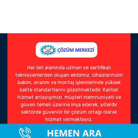
Her biri alanında uzman ve sertifikalı
teknisyenlerden oluşan ekibimiz, cihazlarınızın
bakım, onarım ve montaj işlemlerinde yüksek
kalite standartlarını gözetmektedir. Kaliteli
hizmet anlayışımızı, müşteri memnuniyeti ve
güven temeli üzerine inşa ederek, yıllardır
sektörde güvenilir bir çözüm ortağı olarak
hizmet vermekteyiz.