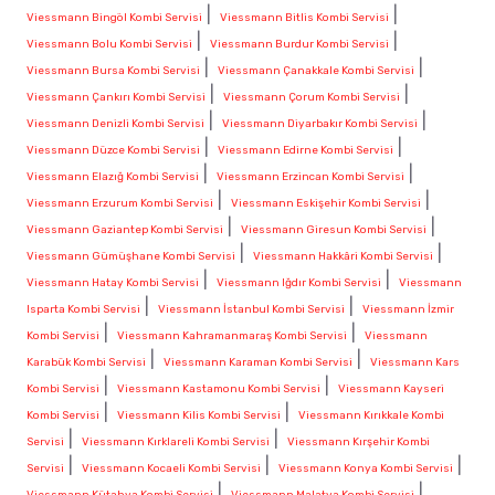
|
|
Viessmann Bingöl Kombi Servisi
Viessmann Bitlis Kombi Servisi
|
|
Viessmann Bolu Kombi Servisi
Viessmann Burdur Kombi Servisi
|
|
Viessmann Bursa Kombi Servisi
Viessmann Çanakkale Kombi Servisi
|
|
Viessmann Çankırı Kombi Servisi
Viessmann Çorum Kombi Servisi
|
|
Viessmann Denizli Kombi Servisi
Viessmann Diyarbakır Kombi Servisi
|
|
Viessmann Düzce Kombi Servisi
Viessmann Edirne Kombi Servisi
|
|
Viessmann Elazığ Kombi Servisi
Viessmann Erzincan Kombi Servisi
|
|
Viessmann Erzurum Kombi Servisi
Viessmann Eskişehir Kombi Servisi
|
|
Viessmann Gaziantep Kombi Servisi
Viessmann Giresun Kombi Servisi
|
|
Viessmann Gümüşhane Kombi Servisi
Viessmann Hakkâri Kombi Servisi
|
|
Viessmann Hatay Kombi Servisi
Viessmann Iğdır Kombi Servisi
Viessmann
|
|
Isparta Kombi Servisi
Viessmann İstanbul Kombi Servisi
Viessmann İzmir
|
|
Kombi Servisi
Viessmann Kahramanmaraş Kombi Servisi
Viessmann
|
|
Karabük Kombi Servisi
Viessmann Karaman Kombi Servisi
Viessmann Kars
|
|
Kombi Servisi
Viessmann Kastamonu Kombi Servisi
Viessmann Kayseri
|
|
Kombi Servisi
Viessmann Kilis Kombi Servisi
Viessmann Kırıkkale Kombi
|
|
Servisi
Viessmann Kırklareli Kombi Servisi
Viessmann Kırşehir Kombi
|
|
|
Servisi
Viessmann Kocaeli Kombi Servisi
Viessmann Konya Kombi Servisi
|
|
Viessmann Kütahya Kombi Servisi
Viessmann Malatya Kombi Servisi