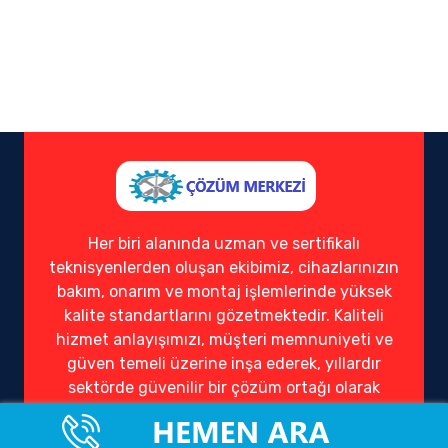
Her biri alanında uzman ve sertifikalı
teknisyenlerden oluşan ekibimiz, cihazlarınızın
bakım, onarım ve montaj işlemlerinde yüksek
kalite standartlarını gözetmektedir. Kaliteli
hizmet anlayışımızı, müşteri memnuniyeti ve
güven temeli üzerine inşa ederek, yıllardır
sektörde güvenilir bir çözüm ortağı olarak
hizmet vermekteyiz.