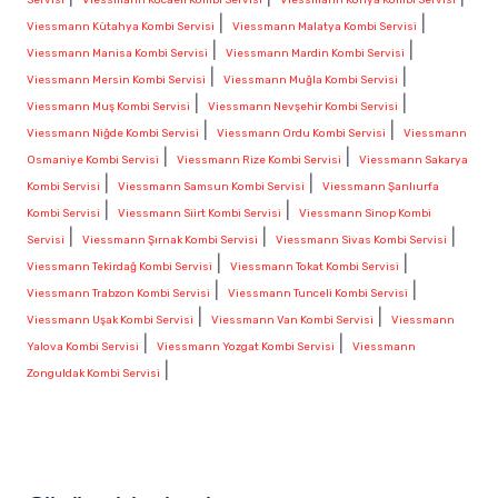
|
|
Viessmann Kütahya Kombi Servisi
Viessmann Malatya Kombi Servisi
|
|
Viessmann Manisa Kombi Servisi
Viessmann Mardin Kombi Servisi
|
|
Viessmann Mersin Kombi Servisi
Viessmann Muğla Kombi Servisi
|
|
Viessmann Muş Kombi Servisi
Viessmann Nevşehir Kombi Servisi
|
|
Viessmann Niğde Kombi Servisi
Viessmann Ordu Kombi Servisi
Viessmann
|
|
Osmaniye Kombi Servisi
Viessmann Rize Kombi Servisi
Viessmann Sakarya
|
|
Kombi Servisi
Viessmann Samsun Kombi Servisi
Viessmann Şanlıurfa
|
|
Kombi Servisi
Viessmann Siirt Kombi Servisi
Viessmann Sinop Kombi
|
|
|
Servisi
Viessmann Şırnak Kombi Servisi
Viessmann Sivas Kombi Servisi
|
|
Viessmann Tekirdağ Kombi Servisi
Viessmann Tokat Kombi Servisi
|
|
Viessmann Trabzon Kombi Servisi
Viessmann Tunceli Kombi Servisi
|
|
Viessmann Uşak Kombi Servisi
Viessmann Van Kombi Servisi
Viessmann
|
|
Yalova Kombi Servisi
Viessmann Yozgat Kombi Servisi
Viessmann
|
Zonguldak Kombi Servisi