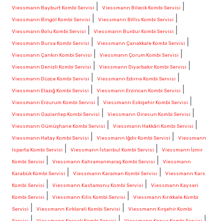
|
|
Viessmann Bayburt Kombi Servisi
Viessmann Bilecik Kombi Servisi
|
|
Viessmann Bingöl Kombi Servisi
Viessmann Bitlis Kombi Servisi
|
|
Viessmann Bolu Kombi Servisi
Viessmann Burdur Kombi Servisi
|
|
Viessmann Bursa Kombi Servisi
Viessmann Çanakkale Kombi Servisi
|
|
Viessmann Çankırı Kombi Servisi
Viessmann Çorum Kombi Servisi
|
|
Viessmann Denizli Kombi Servisi
Viessmann Diyarbakır Kombi Servisi
|
|
Viessmann Düzce Kombi Servisi
Viessmann Edirne Kombi Servisi
|
|
Viessmann Elazığ Kombi Servisi
Viessmann Erzincan Kombi Servisi
|
|
Viessmann Erzurum Kombi Servisi
Viessmann Eskişehir Kombi Servisi
|
|
Viessmann Gaziantep Kombi Servisi
Viessmann Giresun Kombi Servisi
|
|
Viessmann Gümüşhane Kombi Servisi
Viessmann Hakkâri Kombi Servisi
|
|
Viessmann Hatay Kombi Servisi
Viessmann Iğdır Kombi Servisi
Viessmann
|
|
Isparta Kombi Servisi
Viessmann İstanbul Kombi Servisi
Viessmann İzmir
|
|
Kombi Servisi
Viessmann Kahramanmaraş Kombi Servisi
Viessmann
|
|
Karabük Kombi Servisi
Viessmann Karaman Kombi Servisi
Viessmann Kars
|
|
Kombi Servisi
Viessmann Kastamonu Kombi Servisi
Viessmann Kayseri
|
|
Kombi Servisi
Viessmann Kilis Kombi Servisi
Viessmann Kırıkkale Kombi
|
|
Servisi
Viessmann Kırklareli Kombi Servisi
Viessmann Kırşehir Kombi
|
|
|
Servisi
Viessmann Kocaeli Kombi Servisi
Viessmann Konya Kombi Servisi