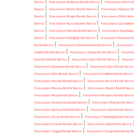
|
|
Servisi
Viessmann Ardahan Kombi Servisi
Viessmann Artvin K
|
|
Servisi
Viessmann Bartın Kombi Servisi
Viessmann Batman Ko
|
|
Servisi
Viessmann Bingöl Kombi Servisi
Viessmann Bitlis Komb
|
|
Servisi
Viessmann Bursa Kombi Servisi
Viessmann Çanakkale 
|
|
Servisi
Viessmann Denizli Kombi Servisi
Viessmann Diyarbakır
|
|
Servisi
Viessmann Elazığ Kombi Servisi
Viessmann Erzincan Ko
|
|
Kombi Servisi
Viessmann Gaziantep Kombi Servisi
Viessmann 
|
|
Hakkâri Kombi Servisi
Viessmann Hatay Kombi Servisi
Viessman
|
|
İstanbul Kombi Servisi
Viessmann İzmir Kombi Servisi
Viessma
|
Viessmann Karaman Kombi Servisi
Viessmann Kars Kombi Servis
|
Viessmann Kilis Kombi Servisi
Viessmann Kırıkkale Kombi Servisi
|
Viessmann Kocaeli Kombi Servisi
Viessmann Konya Kombi Servis
|
Viessmann Manisa Kombi Servisi
Viessmann Mardin Kombi Servi
|
Viessmann Muş Kombi Servisi
Viessmann Nevşehir Kombi Servisi
|
Viessmann Osmaniye Kombi Servisi
Viessmann Rize Kombi Servi
|
Viessmann Şanlıurfa Kombi Servisi
Viessmann Siirt Kombi Servis
|
Viessmann Sivas Kombi Servisi
Viessmann Tekirdağ Kombi Servis
|
Viessmann Tunceli Kombi Servisi
Viessmann Uşak Kombi Servisi
|
Viessmann Yozgat Kombi Servisi
Viessmann Zonguldak Kombi Ser