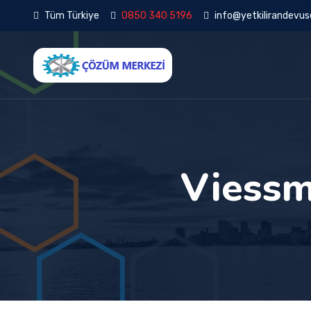
Tüm Türkiye
0850 340 5196
info@yetkilirandevuse
Viessm