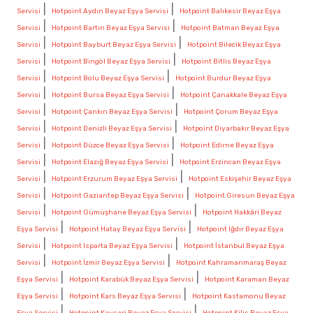
|
|
Servisi
Hotpoint Aydın Beyaz Eşya Servisi
Hotpoint Balıkesir Beyaz Eşya
|
|
Servisi
Hotpoint Bartın Beyaz Eşya Servisi
Hotpoint Batman Beyaz Eşya
|
|
Servisi
Hotpoint Bayburt Beyaz Eşya Servisi
Hotpoint Bilecik Beyaz Eşya
|
|
Servisi
Hotpoint Bingöl Beyaz Eşya Servisi
Hotpoint Bitlis Beyaz Eşya
|
|
Servisi
Hotpoint Bolu Beyaz Eşya Servisi
Hotpoint Burdur Beyaz Eşya
|
|
Servisi
Hotpoint Bursa Beyaz Eşya Servisi
Hotpoint Çanakkale Beyaz Eşya
|
|
Servisi
Hotpoint Çankırı Beyaz Eşya Servisi
Hotpoint Çorum Beyaz Eşya
|
|
Servisi
Hotpoint Denizli Beyaz Eşya Servisi
Hotpoint Diyarbakır Beyaz Eşya
|
|
Servisi
Hotpoint Düzce Beyaz Eşya Servisi
Hotpoint Edirne Beyaz Eşya
|
|
Servisi
Hotpoint Elazığ Beyaz Eşya Servisi
Hotpoint Erzincan Beyaz Eşya
|
|
Servisi
Hotpoint Erzurum Beyaz Eşya Servisi
Hotpoint Eskişehir Beyaz Eşya
|
|
Servisi
Hotpoint Gaziantep Beyaz Eşya Servisi
Hotpoint Giresun Beyaz Eşya
|
|
Servisi
Hotpoint Gümüşhane Beyaz Eşya Servisi
Hotpoint Hakkâri Beyaz
|
|
Eşya Servisi
Hotpoint Hatay Beyaz Eşya Servisi
Hotpoint Iğdır Beyaz Eşya
|
|
Servisi
Hotpoint Isparta Beyaz Eşya Servisi
Hotpoint İstanbul Beyaz Eşya
|
|
Servisi
Hotpoint İzmir Beyaz Eşya Servisi
Hotpoint Kahramanmaraş Beyaz
|
|
Eşya Servisi
Hotpoint Karabük Beyaz Eşya Servisi
Hotpoint Karaman Beyaz
|
|
Eşya Servisi
Hotpoint Kars Beyaz Eşya Servisi
Hotpoint Kastamonu Beyaz
|
|
Eşya Servisi
Hotpoint Kayseri Beyaz Eşya Servisi
Hotpoint Kilis Beyaz Eşya