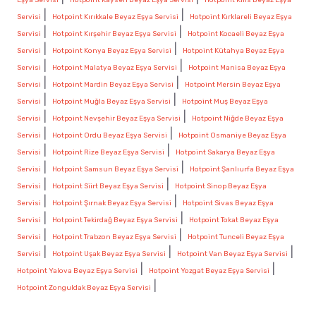
|
|
Servisi
Hotpoint Kırıkkale Beyaz Eşya Servisi
Hotpoint Kırklareli Beyaz Eşya
|
|
Servisi
Hotpoint Kırşehir Beyaz Eşya Servisi
Hotpoint Kocaeli Beyaz Eşya
|
|
Servisi
Hotpoint Konya Beyaz Eşya Servisi
Hotpoint Kütahya Beyaz Eşya
|
|
Servisi
Hotpoint Malatya Beyaz Eşya Servisi
Hotpoint Manisa Beyaz Eşya
|
|
Servisi
Hotpoint Mardin Beyaz Eşya Servisi
Hotpoint Mersin Beyaz Eşya
|
|
Servisi
Hotpoint Muğla Beyaz Eşya Servisi
Hotpoint Muş Beyaz Eşya
|
|
Servisi
Hotpoint Nevşehir Beyaz Eşya Servisi
Hotpoint Niğde Beyaz Eşya
|
|
Servisi
Hotpoint Ordu Beyaz Eşya Servisi
Hotpoint Osmaniye Beyaz Eşya
|
|
Servisi
Hotpoint Rize Beyaz Eşya Servisi
Hotpoint Sakarya Beyaz Eşya
|
|
Servisi
Hotpoint Samsun Beyaz Eşya Servisi
Hotpoint Şanlıurfa Beyaz Eşya
|
|
Servisi
Hotpoint Siirt Beyaz Eşya Servisi
Hotpoint Sinop Beyaz Eşya
|
|
Servisi
Hotpoint Şırnak Beyaz Eşya Servisi
Hotpoint Sivas Beyaz Eşya
|
|
Servisi
Hotpoint Tekirdağ Beyaz Eşya Servisi
Hotpoint Tokat Beyaz Eşya
|
|
Servisi
Hotpoint Trabzon Beyaz Eşya Servisi
Hotpoint Tunceli Beyaz Eşya
|
|
|
Servisi
Hotpoint Uşak Beyaz Eşya Servisi
Hotpoint Van Beyaz Eşya Servisi
|
|
Hotpoint Yalova Beyaz Eşya Servisi
Hotpoint Yozgat Beyaz Eşya Servisi
|
Hotpoint Zonguldak Beyaz Eşya Servisi