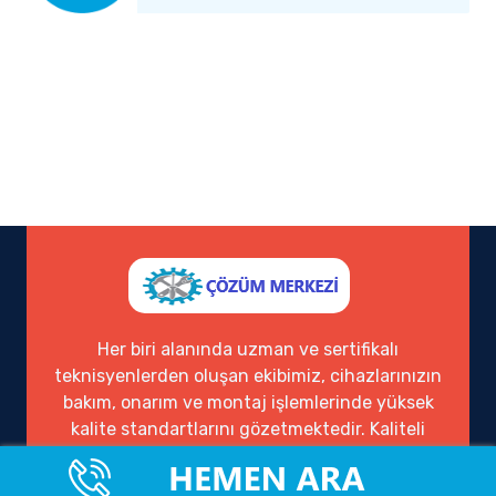
Her biri alanında uzman ve sertifikalı
teknisyenlerden oluşan ekibimiz, cihazlarınızın
bakım, onarım ve montaj işlemlerinde yüksek
kalite standartlarını gözetmektedir. Kaliteli
hizmet anlayışımızı, müşteri memnuniyeti ve
güven temeli üzerine inşa ederek, yıllardır