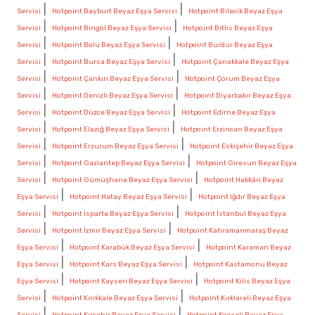
|
|
Servisi
Hotpoint Bayburt Beyaz Eşya Servisi
Hotpoint Bilecik Beyaz Eşya
|
|
Servisi
Hotpoint Bingöl Beyaz Eşya Servisi
Hotpoint Bitlis Beyaz Eşya
|
|
Servisi
Hotpoint Bolu Beyaz Eşya Servisi
Hotpoint Burdur Beyaz Eşya
|
|
Servisi
Hotpoint Bursa Beyaz Eşya Servisi
Hotpoint Çanakkale Beyaz Eşya
|
|
Servisi
Hotpoint Çankırı Beyaz Eşya Servisi
Hotpoint Çorum Beyaz Eşya
|
|
Servisi
Hotpoint Denizli Beyaz Eşya Servisi
Hotpoint Diyarbakır Beyaz Eşya
|
|
Servisi
Hotpoint Düzce Beyaz Eşya Servisi
Hotpoint Edirne Beyaz Eşya
|
|
Servisi
Hotpoint Elazığ Beyaz Eşya Servisi
Hotpoint Erzincan Beyaz Eşya
|
|
Servisi
Hotpoint Erzurum Beyaz Eşya Servisi
Hotpoint Eskişehir Beyaz Eşya
|
|
Servisi
Hotpoint Gaziantep Beyaz Eşya Servisi
Hotpoint Giresun Beyaz Eşya
|
|
Servisi
Hotpoint Gümüşhane Beyaz Eşya Servisi
Hotpoint Hakkâri Beyaz
|
|
Eşya Servisi
Hotpoint Hatay Beyaz Eşya Servisi
Hotpoint Iğdır Beyaz Eşya
|
|
Servisi
Hotpoint Isparta Beyaz Eşya Servisi
Hotpoint İstanbul Beyaz Eşya
|
|
Servisi
Hotpoint İzmir Beyaz Eşya Servisi
Hotpoint Kahramanmaraş Beyaz
|
|
Eşya Servisi
Hotpoint Karabük Beyaz Eşya Servisi
Hotpoint Karaman Beyaz
|
|
Eşya Servisi
Hotpoint Kars Beyaz Eşya Servisi
Hotpoint Kastamonu Beyaz
|
|
Eşya Servisi
Hotpoint Kayseri Beyaz Eşya Servisi
Hotpoint Kilis Beyaz Eşya
|
|
Servisi
Hotpoint Kırıkkale Beyaz Eşya Servisi
Hotpoint Kırklareli Beyaz Eşya
|
|
Servisi
Hotpoint Kırşehir Beyaz Eşya Servisi
Hotpoint Kocaeli Beyaz Eşya