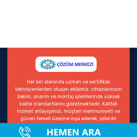
Her biri alanında uzman ve sertifikalı
teknisyenlerden oluşan ekibimiz, cihazlarınızın
bakım, onarım ve montaj işlemlerinde yüksek
kalite standartlarını gözetmektedir. Kaliteli
hizmet anlayışımızı, müşteri memnuniyeti ve
güven temeli üzerine inşa ederek, yıllardır
sektörde güvenilir bir çözüm ortağı olarak
hizmet vermekteyiz.