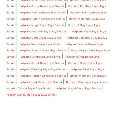
|
|
Servisi
Hotpoint Konya Beyaz Eşya Servisi
Hotpoint Kütahya Beyaz Eşya
|
|
Servisi
Hotpoint Malatya Beyaz Eşya Servisi
Hotpoint Manisa Beyaz Eşya
|
|
Servisi
Hotpoint Mardin Beyaz Eşya Servisi
Hotpoint Mersin Beyaz Eşya
|
|
Servisi
Hotpoint Muğla Beyaz Eşya Servisi
Hotpoint Muş Beyaz Eşya
|
|
Servisi
Hotpoint Nevşehir Beyaz Eşya Servisi
Hotpoint Niğde Beyaz Eşya
|
|
Servisi
Hotpoint Ordu Beyaz Eşya Servisi
Hotpoint Osmaniye Beyaz Eşya
|
|
Servisi
Hotpoint Rize Beyaz Eşya Servisi
Hotpoint Sakarya Beyaz Eşya
|
|
Servisi
Hotpoint Samsun Beyaz Eşya Servisi
Hotpoint Şanlıurfa Beyaz Eşya
|
|
Servisi
Hotpoint Siirt Beyaz Eşya Servisi
Hotpoint Sinop Beyaz Eşya
|
|
Servisi
Hotpoint Şırnak Beyaz Eşya Servisi
Hotpoint Sivas Beyaz Eşya
|
|
Servisi
Hotpoint Tekirdağ Beyaz Eşya Servisi
Hotpoint Tokat Beyaz Eşya
|
|
Servisi
Hotpoint Trabzon Beyaz Eşya Servisi
Hotpoint Tunceli Beyaz Eşya
|
|
|
Servisi
Hotpoint Uşak Beyaz Eşya Servisi
Hotpoint Van Beyaz Eşya Servisi
|
|
Hotpoint Yalova Beyaz Eşya Servisi
Hotpoint Yozgat Beyaz Eşya Servisi
|
Hotpoint Zonguldak Beyaz Eşya Servisi