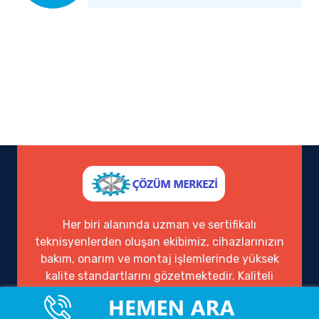
Her biri alanında uzman ve sertifikalı
teknisyenlerden oluşan ekibimiz, cihazlarınızın
bakım, onarım ve montaj işlemlerinde yüksek
kalite standartlarını gözetmektedir. Kaliteli
hizmet anlayışımızı, müşteri memnuniyeti ve
güven temeli üzerine inşa ederek, yıllardır