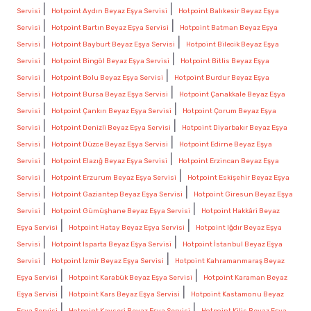
|
|
Servisi
Hotpoint Aydın Beyaz Eşya Servisi
Hotpoint Balıkesir Beyaz Eşya
|
|
Servisi
Hotpoint Bartın Beyaz Eşya Servisi
Hotpoint Batman Beyaz Eşya
|
|
Servisi
Hotpoint Bayburt Beyaz Eşya Servisi
Hotpoint Bilecik Beyaz Eşya
|
|
Servisi
Hotpoint Bingöl Beyaz Eşya Servisi
Hotpoint Bitlis Beyaz Eşya
|
|
Servisi
Hotpoint Bolu Beyaz Eşya Servisi
Hotpoint Burdur Beyaz Eşya
|
|
Servisi
Hotpoint Bursa Beyaz Eşya Servisi
Hotpoint Çanakkale Beyaz Eşya
|
|
Servisi
Hotpoint Çankırı Beyaz Eşya Servisi
Hotpoint Çorum Beyaz Eşya
|
|
Servisi
Hotpoint Denizli Beyaz Eşya Servisi
Hotpoint Diyarbakır Beyaz Eşya
|
|
Servisi
Hotpoint Düzce Beyaz Eşya Servisi
Hotpoint Edirne Beyaz Eşya
|
|
Servisi
Hotpoint Elazığ Beyaz Eşya Servisi
Hotpoint Erzincan Beyaz Eşya
|
|
Servisi
Hotpoint Erzurum Beyaz Eşya Servisi
Hotpoint Eskişehir Beyaz Eşya
|
|
Servisi
Hotpoint Gaziantep Beyaz Eşya Servisi
Hotpoint Giresun Beyaz Eşya
|
|
Servisi
Hotpoint Gümüşhane Beyaz Eşya Servisi
Hotpoint Hakkâri Beyaz
|
|
Eşya Servisi
Hotpoint Hatay Beyaz Eşya Servisi
Hotpoint Iğdır Beyaz Eşya
|
|
Servisi
Hotpoint Isparta Beyaz Eşya Servisi
Hotpoint İstanbul Beyaz Eşya
|
|
Servisi
Hotpoint İzmir Beyaz Eşya Servisi
Hotpoint Kahramanmaraş Beyaz
|
|
Eşya Servisi
Hotpoint Karabük Beyaz Eşya Servisi
Hotpoint Karaman Beyaz
|
|
Eşya Servisi
Hotpoint Kars Beyaz Eşya Servisi
Hotpoint Kastamonu Beyaz
|
|
Eşya Servisi
Hotpoint Kayseri Beyaz Eşya Servisi
Hotpoint Kilis Beyaz Eşya