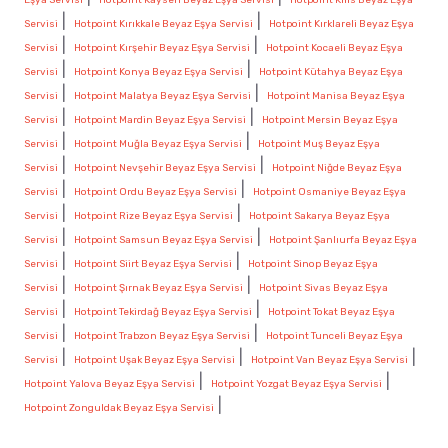
|
|
Servisi
Hotpoint Kırıkkale Beyaz Eşya Servisi
Hotpoint Kırklareli Beyaz Eşya
|
|
Servisi
Hotpoint Kırşehir Beyaz Eşya Servisi
Hotpoint Kocaeli Beyaz Eşya
|
|
Servisi
Hotpoint Konya Beyaz Eşya Servisi
Hotpoint Kütahya Beyaz Eşya
|
|
Servisi
Hotpoint Malatya Beyaz Eşya Servisi
Hotpoint Manisa Beyaz Eşya
|
|
Servisi
Hotpoint Mardin Beyaz Eşya Servisi
Hotpoint Mersin Beyaz Eşya
|
|
Servisi
Hotpoint Muğla Beyaz Eşya Servisi
Hotpoint Muş Beyaz Eşya
|
|
Servisi
Hotpoint Nevşehir Beyaz Eşya Servisi
Hotpoint Niğde Beyaz Eşya
|
|
Servisi
Hotpoint Ordu Beyaz Eşya Servisi
Hotpoint Osmaniye Beyaz Eşya
|
|
Servisi
Hotpoint Rize Beyaz Eşya Servisi
Hotpoint Sakarya Beyaz Eşya
|
|
Servisi
Hotpoint Samsun Beyaz Eşya Servisi
Hotpoint Şanlıurfa Beyaz Eşya
|
|
Servisi
Hotpoint Siirt Beyaz Eşya Servisi
Hotpoint Sinop Beyaz Eşya
|
|
Servisi
Hotpoint Şırnak Beyaz Eşya Servisi
Hotpoint Sivas Beyaz Eşya
|
|
Servisi
Hotpoint Tekirdağ Beyaz Eşya Servisi
Hotpoint Tokat Beyaz Eşya
|
|
Servisi
Hotpoint Trabzon Beyaz Eşya Servisi
Hotpoint Tunceli Beyaz Eşya
|
|
|
Servisi
Hotpoint Uşak Beyaz Eşya Servisi
Hotpoint Van Beyaz Eşya Servisi
|
|
Hotpoint Yalova Beyaz Eşya Servisi
Hotpoint Yozgat Beyaz Eşya Servisi
|
Hotpoint Zonguldak Beyaz Eşya Servisi