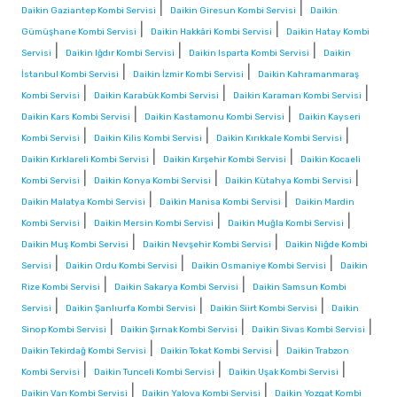
|
|
Daikin Gaziantep Kombi Servisi
Daikin Giresun Kombi Servisi
Daikin
|
|
Gümüşhane Kombi Servisi
Daikin Hakkâri Kombi Servisi
Daikin Hatay Kombi
|
|
|
Servisi
Daikin Iğdır Kombi Servisi
Daikin Isparta Kombi Servisi
Daikin
|
|
İstanbul Kombi Servisi
Daikin İzmir Kombi Servisi
Daikin Kahramanmaraş
|
|
|
Kombi Servisi
Daikin Karabük Kombi Servisi
Daikin Karaman Kombi Servisi
|
|
Daikin Kars Kombi Servisi
Daikin Kastamonu Kombi Servisi
Daikin Kayseri
|
|
|
Kombi Servisi
Daikin Kilis Kombi Servisi
Daikin Kırıkkale Kombi Servisi
|
|
Daikin Kırklareli Kombi Servisi
Daikin Kırşehir Kombi Servisi
Daikin Kocaeli
|
|
|
Kombi Servisi
Daikin Konya Kombi Servisi
Daikin Kütahya Kombi Servisi
|
|
Daikin Malatya Kombi Servisi
Daikin Manisa Kombi Servisi
Daikin Mardin
|
|
|
Kombi Servisi
Daikin Mersin Kombi Servisi
Daikin Muğla Kombi Servisi
|
|
Daikin Muş Kombi Servisi
Daikin Nevşehir Kombi Servisi
Daikin Niğde Kombi
|
|
|
Servisi
Daikin Ordu Kombi Servisi
Daikin Osmaniye Kombi Servisi
Daikin
|
|
Rize Kombi Servisi
Daikin Sakarya Kombi Servisi
Daikin Samsun Kombi
|
|
|
Servisi
Daikin Şanlıurfa Kombi Servisi
Daikin Siirt Kombi Servisi
Daikin
|
|
|
Sinop Kombi Servisi
Daikin Şırnak Kombi Servisi
Daikin Sivas Kombi Servisi
|
|
Daikin Tekirdağ Kombi Servisi
Daikin Tokat Kombi Servisi
Daikin Trabzon
|
|
|
Kombi Servisi
Daikin Tunceli Kombi Servisi
Daikin Uşak Kombi Servisi
|
|
Daikin Van Kombi Servisi
Daikin Yalova Kombi Servisi
Daikin Yozgat Kombi