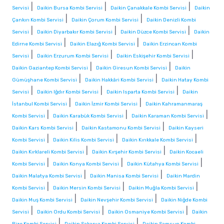
|
|
|
Servisi
Daikin Bursa Kombi Servisi
Daikin Çanakkale Kombi Servisi
Daikin
|
|
Çankırı Kombi Servisi
Daikin Çorum Kombi Servisi
Daikin Denizli Kombi
|
|
|
Servisi
Daikin Diyarbakır Kombi Servisi
Daikin Düzce Kombi Servisi
Daikin
|
|
Edirne Kombi Servisi
Daikin Elazığ Kombi Servisi
Daikin Erzincan Kombi
|
|
|
Servisi
Daikin Erzurum Kombi Servisi
Daikin Eskişehir Kombi Servisi
|
|
Daikin Gaziantep Kombi Servisi
Daikin Giresun Kombi Servisi
Daikin
|
|
Gümüşhane Kombi Servisi
Daikin Hakkâri Kombi Servisi
Daikin Hatay Kombi
|
|
|
Servisi
Daikin Iğdır Kombi Servisi
Daikin Isparta Kombi Servisi
Daikin
|
|
İstanbul Kombi Servisi
Daikin İzmir Kombi Servisi
Daikin Kahramanmaraş
|
|
|
Kombi Servisi
Daikin Karabük Kombi Servisi
Daikin Karaman Kombi Servisi
|
|
Daikin Kars Kombi Servisi
Daikin Kastamonu Kombi Servisi
Daikin Kayseri
|
|
|
Kombi Servisi
Daikin Kilis Kombi Servisi
Daikin Kırıkkale Kombi Servisi
|
|
Daikin Kırklareli Kombi Servisi
Daikin Kırşehir Kombi Servisi
Daikin Kocaeli
|
|
|
Kombi Servisi
Daikin Konya Kombi Servisi
Daikin Kütahya Kombi Servisi
|
|
Daikin Malatya Kombi Servisi
Daikin Manisa Kombi Servisi
Daikin Mardin
|
|
|
Kombi Servisi
Daikin Mersin Kombi Servisi
Daikin Muğla Kombi Servisi
|
|
Daikin Muş Kombi Servisi
Daikin Nevşehir Kombi Servisi
Daikin Niğde Kombi
|
|
|
Servisi
Daikin Ordu Kombi Servisi
Daikin Osmaniye Kombi Servisi
Daikin
|
|
Rize Kombi Servisi
Daikin Sakarya Kombi Servisi
Daikin Samsun Kombi