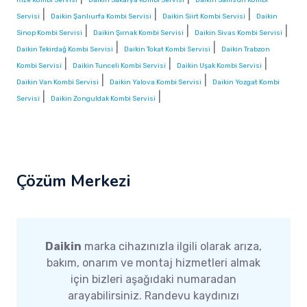
|
|
|
Servisi
Daikin Şanlıurfa Kombi Servisi
Daikin Siirt Kombi Servisi
Daikin
|
|
|
Sinop Kombi Servisi
Daikin Şırnak Kombi Servisi
Daikin Sivas Kombi Servisi
|
|
Daikin Tekirdağ Kombi Servisi
Daikin Tokat Kombi Servisi
Daikin Trabzon
|
|
|
Kombi Servisi
Daikin Tunceli Kombi Servisi
Daikin Uşak Kombi Servisi
|
|
Daikin Van Kombi Servisi
Daikin Yalova Kombi Servisi
Daikin Yozgat Kombi
|
|
Servisi
Daikin Zonguldak Kombi Servisi
Çözüm Merkezi
Daikin
marka cihazınızla ilgili olarak arıza,
bakım, onarım ve montaj hizmetleri almak
için bizleri aşağıdaki numaradan
arayabilirsiniz. Randevu kaydınızı