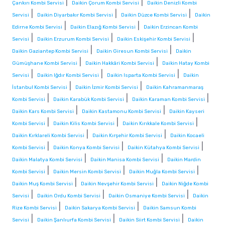
|
|
Çankırı Kombi Servisi
Daikin Çorum Kombi Servisi
Daikin Denizli Kombi
|
|
|
Servisi
Daikin Diyarbakır Kombi Servisi
Daikin Düzce Kombi Servisi
Daikin
|
|
Edirne Kombi Servisi
Daikin Elazığ Kombi Servisi
Daikin Erzincan Kombi
|
|
|
Servisi
Daikin Erzurum Kombi Servisi
Daikin Eskişehir Kombi Servisi
|
|
Daikin Gaziantep Kombi Servisi
Daikin Giresun Kombi Servisi
Daikin
|
|
Gümüşhane Kombi Servisi
Daikin Hakkâri Kombi Servisi
Daikin Hatay Kombi
|
|
|
Servisi
Daikin Iğdır Kombi Servisi
Daikin Isparta Kombi Servisi
Daikin
|
|
İstanbul Kombi Servisi
Daikin İzmir Kombi Servisi
Daikin Kahramanmaraş
|
|
|
Kombi Servisi
Daikin Karabük Kombi Servisi
Daikin Karaman Kombi Servisi
|
|
Daikin Kars Kombi Servisi
Daikin Kastamonu Kombi Servisi
Daikin Kayseri
|
|
|
Kombi Servisi
Daikin Kilis Kombi Servisi
Daikin Kırıkkale Kombi Servisi
|
|
Daikin Kırklareli Kombi Servisi
Daikin Kırşehir Kombi Servisi
Daikin Kocaeli
|
|
|
Kombi Servisi
Daikin Konya Kombi Servisi
Daikin Kütahya Kombi Servisi
|
|
Daikin Malatya Kombi Servisi
Daikin Manisa Kombi Servisi
Daikin Mardin
|
|
|
Kombi Servisi
Daikin Mersin Kombi Servisi
Daikin Muğla Kombi Servisi
|
|
Daikin Muş Kombi Servisi
Daikin Nevşehir Kombi Servisi
Daikin Niğde Kombi
|
|
|
Servisi
Daikin Ordu Kombi Servisi
Daikin Osmaniye Kombi Servisi
Daikin
|
|
Rize Kombi Servisi
Daikin Sakarya Kombi Servisi
Daikin Samsun Kombi
|
|
|
Servisi
Daikin Şanlıurfa Kombi Servisi
Daikin Siirt Kombi Servisi
Daikin