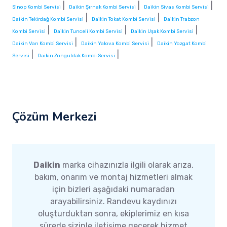
|
|
|
Sinop Kombi Servisi
Daikin Şırnak Kombi Servisi
Daikin Sivas Kombi Servisi
|
|
Daikin Tekirdağ Kombi Servisi
Daikin Tokat Kombi Servisi
Daikin Trabzon
|
|
|
Kombi Servisi
Daikin Tunceli Kombi Servisi
Daikin Uşak Kombi Servisi
|
|
Daikin Van Kombi Servisi
Daikin Yalova Kombi Servisi
Daikin Yozgat Kombi
|
|
Servisi
Daikin Zonguldak Kombi Servisi
Çözüm Merkezi
Daikin
marka cihazınızla ilgili olarak arıza,
bakım, onarım ve montaj hizmetleri almak
için bizleri aşağıdaki numaradan
arayabilirsiniz. Randevu kaydınızı
oluşturduktan sonra, ekiplerimiz en kısa
sürede sizinle iletişime geçerek hizmet