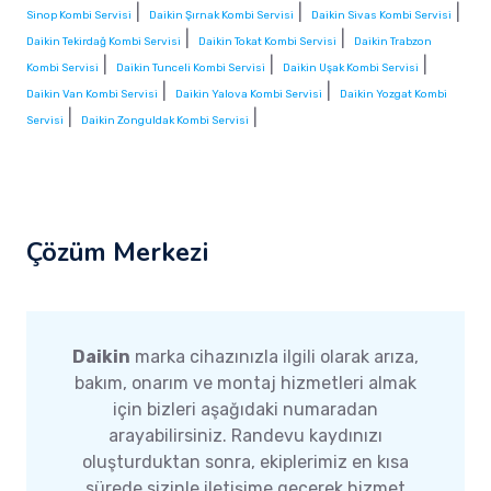
|
|
|
Sinop Kombi Servisi
Daikin Şırnak Kombi Servisi
Daikin Sivas Kombi Servisi
|
|
Daikin Tekirdağ Kombi Servisi
Daikin Tokat Kombi Servisi
Daikin Trabzon
|
|
|
Kombi Servisi
Daikin Tunceli Kombi Servisi
Daikin Uşak Kombi Servisi
|
|
Daikin Van Kombi Servisi
Daikin Yalova Kombi Servisi
Daikin Yozgat Kombi
|
|
Servisi
Daikin Zonguldak Kombi Servisi
Çözüm Merkezi
Daikin
marka cihazınızla ilgili olarak arıza,
bakım, onarım ve montaj hizmetleri almak
için bizleri aşağıdaki numaradan
arayabilirsiniz. Randevu kaydınızı
oluşturduktan sonra, ekiplerimiz en kısa
sürede sizinle iletişime geçerek hizmet