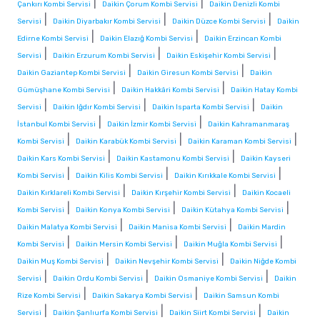
|
|
Çankırı Kombi Servisi
Daikin Çorum Kombi Servisi
Daikin Denizli Kombi
|
|
|
Servisi
Daikin Diyarbakır Kombi Servisi
Daikin Düzce Kombi Servisi
Daikin
|
|
Edirne Kombi Servisi
Daikin Elazığ Kombi Servisi
Daikin Erzincan Kombi
|
|
|
Servisi
Daikin Erzurum Kombi Servisi
Daikin Eskişehir Kombi Servisi
|
|
Daikin Gaziantep Kombi Servisi
Daikin Giresun Kombi Servisi
Daikin
|
|
Gümüşhane Kombi Servisi
Daikin Hakkâri Kombi Servisi
Daikin Hatay Kombi
|
|
|
Servisi
Daikin Iğdır Kombi Servisi
Daikin Isparta Kombi Servisi
Daikin
|
|
İstanbul Kombi Servisi
Daikin İzmir Kombi Servisi
Daikin Kahramanmaraş
|
|
|
Kombi Servisi
Daikin Karabük Kombi Servisi
Daikin Karaman Kombi Servisi
|
|
Daikin Kars Kombi Servisi
Daikin Kastamonu Kombi Servisi
Daikin Kayseri
|
|
|
Kombi Servisi
Daikin Kilis Kombi Servisi
Daikin Kırıkkale Kombi Servisi
|
|
Daikin Kırklareli Kombi Servisi
Daikin Kırşehir Kombi Servisi
Daikin Kocaeli
|
|
|
Kombi Servisi
Daikin Konya Kombi Servisi
Daikin Kütahya Kombi Servisi
|
|
Daikin Malatya Kombi Servisi
Daikin Manisa Kombi Servisi
Daikin Mardin
|
|
|
Kombi Servisi
Daikin Mersin Kombi Servisi
Daikin Muğla Kombi Servisi
|
|
Daikin Muş Kombi Servisi
Daikin Nevşehir Kombi Servisi
Daikin Niğde Kombi
|
|
|
Servisi
Daikin Ordu Kombi Servisi
Daikin Osmaniye Kombi Servisi
Daikin
|
|
Rize Kombi Servisi
Daikin Sakarya Kombi Servisi
Daikin Samsun Kombi
|
|
|
Servisi
Daikin Şanlıurfa Kombi Servisi
Daikin Siirt Kombi Servisi
Daikin