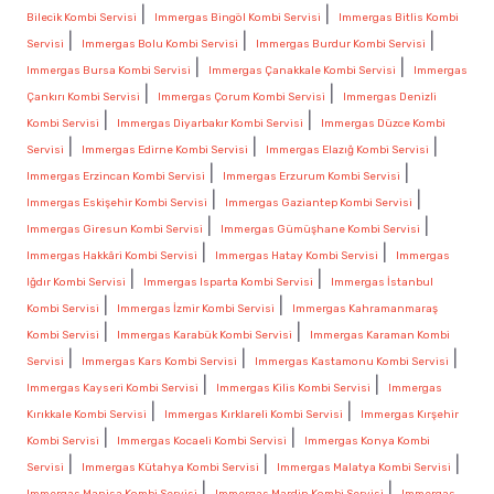
|
|
Bilecik Kombi Servisi
Immergas Bingöl Kombi Servisi
Immergas Bitlis Kombi
|
|
|
Servisi
Immergas Bolu Kombi Servisi
Immergas Burdur Kombi Servisi
|
|
Immergas Bursa Kombi Servisi
Immergas Çanakkale Kombi Servisi
Immergas
|
|
Çankırı Kombi Servisi
Immergas Çorum Kombi Servisi
Immergas Denizli
|
|
Kombi Servisi
Immergas Diyarbakır Kombi Servisi
Immergas Düzce Kombi
|
|
|
Servisi
Immergas Edirne Kombi Servisi
Immergas Elazığ Kombi Servisi
|
|
Immergas Erzincan Kombi Servisi
Immergas Erzurum Kombi Servisi
|
|
Immergas Eskişehir Kombi Servisi
Immergas Gaziantep Kombi Servisi
|
|
Immergas Giresun Kombi Servisi
Immergas Gümüşhane Kombi Servisi
|
|
Immergas Hakkâri Kombi Servisi
Immergas Hatay Kombi Servisi
Immergas
|
|
Iğdır Kombi Servisi
Immergas Isparta Kombi Servisi
Immergas İstanbul
|
|
Kombi Servisi
Immergas İzmir Kombi Servisi
Immergas Kahramanmaraş
|
|
Kombi Servisi
Immergas Karabük Kombi Servisi
Immergas Karaman Kombi
|
|
|
Servisi
Immergas Kars Kombi Servisi
Immergas Kastamonu Kombi Servisi
|
|
Immergas Kayseri Kombi Servisi
Immergas Kilis Kombi Servisi
Immergas
|
|
Kırıkkale Kombi Servisi
Immergas Kırklareli Kombi Servisi
Immergas Kırşehir
|
|
Kombi Servisi
Immergas Kocaeli Kombi Servisi
Immergas Konya Kombi
|
|
|
Servisi
Immergas Kütahya Kombi Servisi
Immergas Malatya Kombi Servisi
|
|
Immergas Manisa Kombi Servisi
Immergas Mardin Kombi Servisi
Immergas