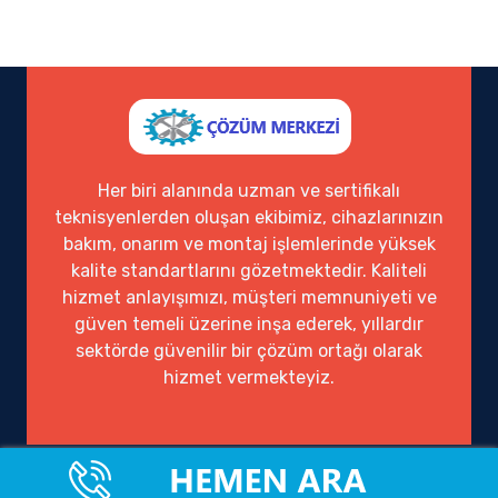
Her biri alanında uzman ve sertifikalı
teknisyenlerden oluşan ekibimiz, cihazlarınızın
bakım, onarım ve montaj işlemlerinde yüksek
kalite standartlarını gözetmektedir. Kaliteli
hizmet anlayışımızı, müşteri memnuniyeti ve
güven temeli üzerine inşa ederek, yıllardır
sektörde güvenilir bir çözüm ortağı olarak
hizmet vermekteyiz.