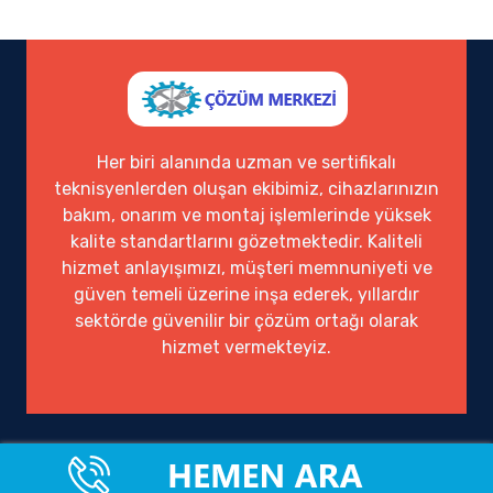
Her biri alanında uzman ve sertifikalı
teknisyenlerden oluşan ekibimiz, cihazlarınızın
bakım, onarım ve montaj işlemlerinde yüksek
kalite standartlarını gözetmektedir. Kaliteli
hizmet anlayışımızı, müşteri memnuniyeti ve
güven temeli üzerine inşa ederek, yıllardır
sektörde güvenilir bir çözüm ortağı olarak
hizmet vermekteyiz.
Ofisimiz