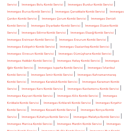
|
|
|
Servisi
Immergas Bolu Kombi Servisi
Immergas Burdur Kombi Servisi
|
|
Immergas Bursa Kombi Servisi
Immergas Çanakkale Kombi Servisi
Immergas
|
|
Çankırı Kombi Servisi
Immergas Çorum Kombi Servisi
Immergas Denizli
|
|
Kombi Servisi
Immergas Diyarbakır Kombi Servisi
Immergas Düzce Kombi
|
|
|
Servisi
Immergas Edirne Kombi Servisi
Immergas Elazığ Kombi Servisi
|
|
Immergas Erzincan Kombi Servisi
Immergas Erzurum Kombi Servisi
|
|
Immergas Eskişehir Kombi Servisi
Immergas Gaziantep Kombi Servisi
|
|
Immergas Giresun Kombi Servisi
Immergas Gümüşhane Kombi Servisi
|
|
Immergas Hakkâri Kombi Servisi
Immergas Hatay Kombi Servisi
Immergas
|
|
Iğdır Kombi Servisi
Immergas Isparta Kombi Servisi
Immergas İstanbul
|
|
Kombi Servisi
Immergas İzmir Kombi Servisi
Immergas Kahramanmaraş
|
|
Kombi Servisi
Immergas Karabük Kombi Servisi
Immergas Karaman Kombi
|
|
|
Servisi
Immergas Kars Kombi Servisi
Immergas Kastamonu Kombi Servisi
|
|
Immergas Kayseri Kombi Servisi
Immergas Kilis Kombi Servisi
Immergas
|
|
Kırıkkale Kombi Servisi
Immergas Kırklareli Kombi Servisi
Immergas Kırşehir
|
|
Kombi Servisi
Immergas Kocaeli Kombi Servisi
Immergas Konya Kombi
|
|
|
Servisi
Immergas Kütahya Kombi Servisi
Immergas Malatya Kombi Servisi
|
|
Immergas Manisa Kombi Servisi
Immergas Mardin Kombi Servisi
Immergas
|
|
Mersin Kombi Servisi
Immergas Muğla Kombi Servisi
Immergas Muş Kombi