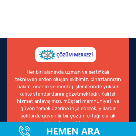
Her biri alanında uzman ve sertifikalı
teknisyenlerden oluşan ekibimiz, cihazlarınızın
bakım, onarım ve montaj işlemlerinde yüksek
kalite standartlarını gözetmektedir. Kaliteli
hizmet anlayışımızı, müşteri memnuniyeti ve
güven temeli üzerine inşa ederek, yıllardır
sektörde güvenilir bir çözüm ortağı olarak
hizmet vermekteyiz.