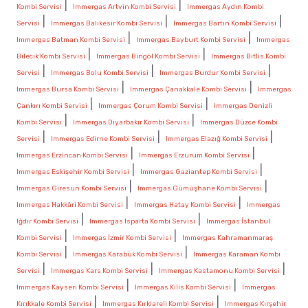
|
|
Kombi Servisi
Immergas Artvin Kombi Servisi
Immergas Aydın Kombi
|
|
|
Servisi
Immergas Balıkesir Kombi Servisi
Immergas Bartın Kombi Servisi
|
|
Immergas Batman Kombi Servisi
Immergas Bayburt Kombi Servisi
Immergas
|
|
Bilecik Kombi Servisi
Immergas Bingöl Kombi Servisi
Immergas Bitlis Kombi
|
|
|
Servisi
Immergas Bolu Kombi Servisi
Immergas Burdur Kombi Servisi
|
|
Immergas Bursa Kombi Servisi
Immergas Çanakkale Kombi Servisi
Immergas
|
|
Çankırı Kombi Servisi
Immergas Çorum Kombi Servisi
Immergas Denizli
|
|
Kombi Servisi
Immergas Diyarbakır Kombi Servisi
Immergas Düzce Kombi
|
|
|
Servisi
Immergas Edirne Kombi Servisi
Immergas Elazığ Kombi Servisi
|
|
Immergas Erzincan Kombi Servisi
Immergas Erzurum Kombi Servisi
|
|
Immergas Eskişehir Kombi Servisi
Immergas Gaziantep Kombi Servisi
|
|
Immergas Giresun Kombi Servisi
Immergas Gümüşhane Kombi Servisi
|
|
Immergas Hakkâri Kombi Servisi
Immergas Hatay Kombi Servisi
Immergas
|
|
Iğdır Kombi Servisi
Immergas Isparta Kombi Servisi
Immergas İstanbul
|
|
Kombi Servisi
Immergas İzmir Kombi Servisi
Immergas Kahramanmaraş
|
|
Kombi Servisi
Immergas Karabük Kombi Servisi
Immergas Karaman Kombi
|
|
|
Servisi
Immergas Kars Kombi Servisi
Immergas Kastamonu Kombi Servisi
|
|
Immergas Kayseri Kombi Servisi
Immergas Kilis Kombi Servisi
Immergas
|
|
Kırıkkale Kombi Servisi
Immergas Kırklareli Kombi Servisi
Immergas Kırşehir