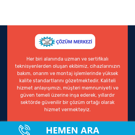
Her biri alanında uzman ve sertifikalı
teknisyenlerden oluşan ekibimiz, cihazlarınızın
bakım, onarım ve montaj işlemlerinde yüksek
kalite standartlarını gözetmektedir. Kaliteli
hizmet anlayışımızı, müşteri memnuniyeti ve
güven temeli üzerine inşa ederek, yıllardır
sektörde güvenilir bir çözüm ortağı olarak
hizmet vermekteyiz.