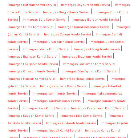
|
|
Immergas Batman Kombi Servisi
Immergas Bayburt Kombi Servisi
Immergas
|
|
Bilecik Kombi Servisi
Immergas Bingöl Kombi Servisi
Immergas Bitlis Kombi
|
|
|
Servisi
Immergas Bolu Kombi Servisi
Immergas Burdur Kombi Servisi
|
|
Immergas Bursa Kombi Servisi
Immergas Çanakkale Kombi Servisi
Immergas
|
|
Çankırı Kombi Servisi
Immergas Çorum Kombi Servisi
Immergas Denizli
|
|
Kombi Servisi
Immergas Diyarbakır Kombi Servisi
Immergas Düzce Kombi
|
|
|
Servisi
Immergas Edirne Kombi Servisi
Immergas Elazığ Kombi Servisi
|
|
Immergas Erzincan Kombi Servisi
Immergas Erzurum Kombi Servisi
|
|
Immergas Eskişehir Kombi Servisi
Immergas Gaziantep Kombi Servisi
|
|
Immergas Giresun Kombi Servisi
Immergas Gümüşhane Kombi Servisi
|
|
Immergas Hakkâri Kombi Servisi
Immergas Hatay Kombi Servisi
Immergas
|
|
Iğdır Kombi Servisi
Immergas Isparta Kombi Servisi
Immergas İstanbul
|
|
Kombi Servisi
Immergas İzmir Kombi Servisi
Immergas Kahramanmaraş
|
|
Kombi Servisi
Immergas Karabük Kombi Servisi
Immergas Karaman Kombi
|
|
|
Servisi
Immergas Kars Kombi Servisi
Immergas Kastamonu Kombi Servisi
|
|
Immergas Kayseri Kombi Servisi
Immergas Kilis Kombi Servisi
Immergas
|
|
Kırıkkale Kombi Servisi
Immergas Kırklareli Kombi Servisi
Immergas Kırşehir
|
|
Kombi Servisi
Immergas Kocaeli Kombi Servisi
Immergas Konya Kombi
|
|
|
Servisi
Immergas Kütahya Kombi Servisi
Immergas Malatya Kombi Servisi