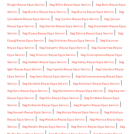
|
|
Bingöl Beyaz Eşya Servisi
Seg Bitlis Beyaz Eşya Servisi
Seg Bolu Beyaz Eşya
|
|
|
Servisi
Seg Burdur Beyaz Eşya Servisi
Seg Bursa Beyaz Eşya Servisi
Seg
|
|
Çanakkale Beyaz Eşya Servisi
Seg Çankırı Beyaz Eşya Servisi
Seg Çorum
|
|
Beyaz Eşya Servisi
Seg Denizli Beyaz Eşya Servisi
Seg Diyarbakır Beyaz Eşya
|
|
|
Servisi
Seg Düzce Beyaz Eşya Servisi
Seg Edirne Beyaz Eşya Servisi
Seg
|
|
Elazığ Beyaz Eşya Servisi
Seg Erzincan Beyaz Eşya Servisi
Seg Erzurum
|
|
Beyaz Eşya Servisi
Seg Eskişehir Beyaz Eşya Servisi
Seg Gaziantep Beyaz
|
|
Eşya Servisi
Seg Giresun Beyaz Eşya Servisi
Seg Gümüşhane Beyaz Eşya
|
|
|
Servisi
Seg Hakkâri Beyaz Eşya Servisi
Seg Hatay Beyaz Eşya Servisi
Seg
|
|
Iğdır Beyaz Eşya Servisi
Seg Isparta Beyaz Eşya Servisi
Seg İstanbul Beyaz
|
|
Eşya Servisi
Seg İzmir Beyaz Eşya Servisi
Seg Kahramanmaraş Beyaz Eşya
|
|
|
Servisi
Seg Karabük Beyaz Eşya Servisi
Seg Karaman Beyaz Eşya Servisi
|
|
Seg Kars Beyaz Eşya Servisi
Seg Kastamonu Beyaz Eşya Servisi
Seg Kayseri
|
|
Beyaz Eşya Servisi
Seg Kilis Beyaz Eşya Servisi
Seg Kırıkkale Beyaz Eşya
|
|
|
Servisi
Seg Kırklareli Beyaz Eşya Servisi
Seg Kırşehir Beyaz Eşya Servisi
|
|
Seg Kocaeli Beyaz Eşya Servisi
Seg Konya Beyaz Eşya Servisi
Seg Kütahya
|
|
Beyaz Eşya Servisi
Seg Malatya Beyaz Eşya Servisi
Seg Manisa Beyaz Eşya
|
|
|
Servisi
Seg Mardin Beyaz Eşya Servisi
Seg Mersin Beyaz Eşya Servisi
Seg
|
|
Muğla Beyaz Eşya Servisi
Seg Muş Beyaz Eşya Servisi
Seg Nevşehir Beyaz