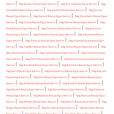
|
|
|
Servisi
Seg Burdur Beyaz Eşya Servisi
Seg Bursa Beyaz Eşya Servisi
Seg
|
|
Çanakkale Beyaz Eşya Servisi
Seg Çankırı Beyaz Eşya Servisi
Seg Çorum
|
|
Beyaz Eşya Servisi
Seg Denizli Beyaz Eşya Servisi
Seg Diyarbakır Beyaz Eşya
|
|
|
Servisi
Seg Düzce Beyaz Eşya Servisi
Seg Edirne Beyaz Eşya Servisi
Seg
|
|
Elazığ Beyaz Eşya Servisi
Seg Erzincan Beyaz Eşya Servisi
Seg Erzurum
|
|
Beyaz Eşya Servisi
Seg Eskişehir Beyaz Eşya Servisi
Seg Gaziantep Beyaz
|
|
Eşya Servisi
Seg Giresun Beyaz Eşya Servisi
Seg Gümüşhane Beyaz Eşya
|
|
|
Servisi
Seg Hakkâri Beyaz Eşya Servisi
Seg Hatay Beyaz Eşya Servisi
Seg
|
|
Iğdır Beyaz Eşya Servisi
Seg Isparta Beyaz Eşya Servisi
Seg İstanbul Beyaz
|
|
Eşya Servisi
Seg İzmir Beyaz Eşya Servisi
Seg Kahramanmaraş Beyaz Eşya
|
|
|
Servisi
Seg Karabük Beyaz Eşya Servisi
Seg Karaman Beyaz Eşya Servisi
|
|
Seg Kars Beyaz Eşya Servisi
Seg Kastamonu Beyaz Eşya Servisi
Seg Kayseri
|
|
Beyaz Eşya Servisi
Seg Kilis Beyaz Eşya Servisi
Seg Kırıkkale Beyaz Eşya
|
|
|
Servisi
Seg Kırklareli Beyaz Eşya Servisi
Seg Kırşehir Beyaz Eşya Servisi
|
|
Seg Kocaeli Beyaz Eşya Servisi
Seg Konya Beyaz Eşya Servisi
Seg Kütahya
|
|
Beyaz Eşya Servisi
Seg Malatya Beyaz Eşya Servisi
Seg Manisa Beyaz Eşya
|
|
|
Servisi
Seg Mardin Beyaz Eşya Servisi
Seg Mersin Beyaz Eşya Servisi
Seg
|
|
Muğla Beyaz Eşya Servisi
Seg Muş Beyaz Eşya Servisi
Seg Nevşehir Beyaz
|
|
|
Eşya Servisi
Seg Niğde Beyaz Eşya Servisi
Seg Ordu Beyaz Eşya Servisi