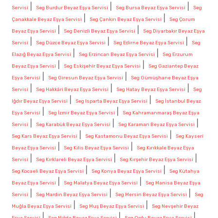
|
|
|
Servisi
Seg Burdur Beyaz Eşya Servisi
Seg Bursa Beyaz Eşya Servisi
Seg
|
|
Çanakkale Beyaz Eşya Servisi
Seg Çankırı Beyaz Eşya Servisi
Seg Çorum
|
|
Beyaz Eşya Servisi
Seg Denizli Beyaz Eşya Servisi
Seg Diyarbakır Beyaz Eşya
|
|
|
Servisi
Seg Düzce Beyaz Eşya Servisi
Seg Edirne Beyaz Eşya Servisi
Seg
|
|
Elazığ Beyaz Eşya Servisi
Seg Erzincan Beyaz Eşya Servisi
Seg Erzurum
|
|
Beyaz Eşya Servisi
Seg Eskişehir Beyaz Eşya Servisi
Seg Gaziantep Beyaz
|
|
Eşya Servisi
Seg Giresun Beyaz Eşya Servisi
Seg Gümüşhane Beyaz Eşya
|
|
|
Servisi
Seg Hakkâri Beyaz Eşya Servisi
Seg Hatay Beyaz Eşya Servisi
Seg
|
|
Iğdır Beyaz Eşya Servisi
Seg Isparta Beyaz Eşya Servisi
Seg İstanbul Beyaz
|
|
Eşya Servisi
Seg İzmir Beyaz Eşya Servisi
Seg Kahramanmaraş Beyaz Eşya
|
|
|
Servisi
Seg Karabük Beyaz Eşya Servisi
Seg Karaman Beyaz Eşya Servisi
|
|
Seg Kars Beyaz Eşya Servisi
Seg Kastamonu Beyaz Eşya Servisi
Seg Kayseri
|
|
Beyaz Eşya Servisi
Seg Kilis Beyaz Eşya Servisi
Seg Kırıkkale Beyaz Eşya
|
|
|
Servisi
Seg Kırklareli Beyaz Eşya Servisi
Seg Kırşehir Beyaz Eşya Servisi
|
|
Seg Kocaeli Beyaz Eşya Servisi
Seg Konya Beyaz Eşya Servisi
Seg Kütahya
|
|
Beyaz Eşya Servisi
Seg Malatya Beyaz Eşya Servisi
Seg Manisa Beyaz Eşya
|
|
|
Servisi
Seg Mardin Beyaz Eşya Servisi
Seg Mersin Beyaz Eşya Servisi
Seg
|
|
Muğla Beyaz Eşya Servisi
Seg Muş Beyaz Eşya Servisi
Seg Nevşehir Beyaz
|
|
|
Eşya Servisi
Seg Niğde Beyaz Eşya Servisi
Seg Ordu Beyaz Eşya Servisi