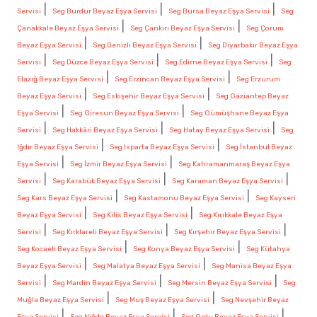
|
|
|
Servisi
Seg Burdur Beyaz Eşya Servisi
Seg Bursa Beyaz Eşya Servisi
Seg
|
|
Çanakkale Beyaz Eşya Servisi
Seg Çankırı Beyaz Eşya Servisi
Seg Çorum
|
|
Beyaz Eşya Servisi
Seg Denizli Beyaz Eşya Servisi
Seg Diyarbakır Beyaz Eşya
|
|
|
Servisi
Seg Düzce Beyaz Eşya Servisi
Seg Edirne Beyaz Eşya Servisi
Seg
|
|
Elazığ Beyaz Eşya Servisi
Seg Erzincan Beyaz Eşya Servisi
Seg Erzurum
|
|
Beyaz Eşya Servisi
Seg Eskişehir Beyaz Eşya Servisi
Seg Gaziantep Beyaz
|
|
Eşya Servisi
Seg Giresun Beyaz Eşya Servisi
Seg Gümüşhane Beyaz Eşya
|
|
|
Servisi
Seg Hakkâri Beyaz Eşya Servisi
Seg Hatay Beyaz Eşya Servisi
Seg
|
|
Iğdır Beyaz Eşya Servisi
Seg Isparta Beyaz Eşya Servisi
Seg İstanbul Beyaz
|
|
Eşya Servisi
Seg İzmir Beyaz Eşya Servisi
Seg Kahramanmaraş Beyaz Eşya
|
|
|
Servisi
Seg Karabük Beyaz Eşya Servisi
Seg Karaman Beyaz Eşya Servisi
|
|
Seg Kars Beyaz Eşya Servisi
Seg Kastamonu Beyaz Eşya Servisi
Seg Kayseri
|
|
Beyaz Eşya Servisi
Seg Kilis Beyaz Eşya Servisi
Seg Kırıkkale Beyaz Eşya
|
|
|
Servisi
Seg Kırklareli Beyaz Eşya Servisi
Seg Kırşehir Beyaz Eşya Servisi
|
|
Seg Kocaeli Beyaz Eşya Servisi
Seg Konya Beyaz Eşya Servisi
Seg Kütahya
|
|
Beyaz Eşya Servisi
Seg Malatya Beyaz Eşya Servisi
Seg Manisa Beyaz Eşya
|
|
|
Servisi
Seg Mardin Beyaz Eşya Servisi
Seg Mersin Beyaz Eşya Servisi
Seg
|
|
Muğla Beyaz Eşya Servisi
Seg Muş Beyaz Eşya Servisi
Seg Nevşehir Beyaz
|
|
|
Eşya Servisi
Seg Niğde Beyaz Eşya Servisi
Seg Ordu Beyaz Eşya Servisi