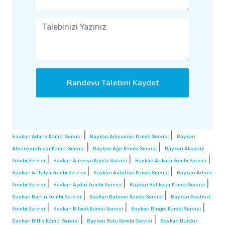
Randevu Talebini Kaydet
|
|
Baykan Adana Kombi Servisi
Baykan Adıyaman Kombi Servisi
Baykan
|
|
Afyonkarahisar Kombi Servisi
Baykan Ağrı Kombi Servisi
Baykan Aksaray
|
|
|
Kombi Servisi
Baykan Amasya Kombi Servisi
Baykan Ankara Kombi Servisi
|
|
Baykan Antalya Kombi Servisi
Baykan Ardahan Kombi Servisi
Baykan Artvin
|
|
|
Kombi Servisi
Baykan Aydın Kombi Servisi
Baykan Balıkesir Kombi Servisi
|
|
Baykan Bartın Kombi Servisi
Baykan Batman Kombi Servisi
Baykan Bayburt
|
|
|
Kombi Servisi
Baykan Bilecik Kombi Servisi
Baykan Bingöl Kombi Servisi
|
|
Baykan Bitlis Kombi Servisi
Baykan Bolu Kombi Servisi
Baykan Burdur