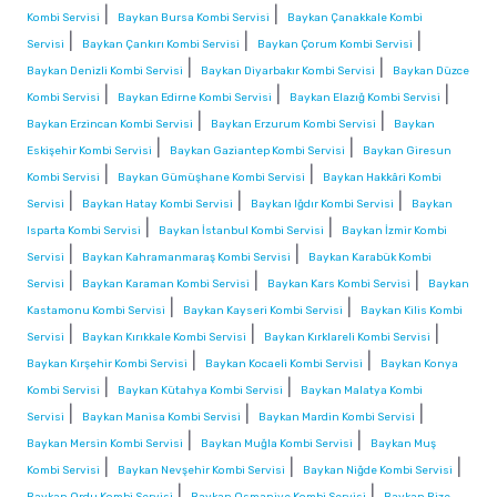
|
|
Kombi Servisi
Baykan Bursa Kombi Servisi
Baykan Çanakkale Kombi
|
|
|
Servisi
Baykan Çankırı Kombi Servisi
Baykan Çorum Kombi Servisi
|
|
Baykan Denizli Kombi Servisi
Baykan Diyarbakır Kombi Servisi
Baykan Düzce
|
|
|
Kombi Servisi
Baykan Edirne Kombi Servisi
Baykan Elazığ Kombi Servisi
|
|
Baykan Erzincan Kombi Servisi
Baykan Erzurum Kombi Servisi
Baykan
|
|
Eskişehir Kombi Servisi
Baykan Gaziantep Kombi Servisi
Baykan Giresun
|
|
Kombi Servisi
Baykan Gümüşhane Kombi Servisi
Baykan Hakkâri Kombi
|
|
|
Servisi
Baykan Hatay Kombi Servisi
Baykan Iğdır Kombi Servisi
Baykan
|
|
Isparta Kombi Servisi
Baykan İstanbul Kombi Servisi
Baykan İzmir Kombi
|
|
Servisi
Baykan Kahramanmaraş Kombi Servisi
Baykan Karabük Kombi
|
|
|
Servisi
Baykan Karaman Kombi Servisi
Baykan Kars Kombi Servisi
Baykan
|
|
Kastamonu Kombi Servisi
Baykan Kayseri Kombi Servisi
Baykan Kilis Kombi
|
|
|
Servisi
Baykan Kırıkkale Kombi Servisi
Baykan Kırklareli Kombi Servisi
|
|
Baykan Kırşehir Kombi Servisi
Baykan Kocaeli Kombi Servisi
Baykan Konya
|
|
Kombi Servisi
Baykan Kütahya Kombi Servisi
Baykan Malatya Kombi
|
|
|
Servisi
Baykan Manisa Kombi Servisi
Baykan Mardin Kombi Servisi
|
|
Baykan Mersin Kombi Servisi
Baykan Muğla Kombi Servisi
Baykan Muş
|
|
|
Kombi Servisi
Baykan Nevşehir Kombi Servisi
Baykan Niğde Kombi Servisi
|
|
Baykan Ordu Kombi Servisi
Baykan Osmaniye Kombi Servisi
Baykan Rize