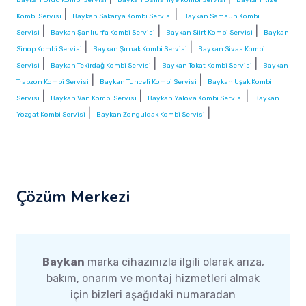
|
|
Kombi Servisi
Baykan Sakarya Kombi Servisi
Baykan Samsun Kombi
|
|
|
Servisi
Baykan Şanlıurfa Kombi Servisi
Baykan Siirt Kombi Servisi
Baykan
|
|
Sinop Kombi Servisi
Baykan Şırnak Kombi Servisi
Baykan Sivas Kombi
|
|
|
Servisi
Baykan Tekirdağ Kombi Servisi
Baykan Tokat Kombi Servisi
Baykan
|
|
Trabzon Kombi Servisi
Baykan Tunceli Kombi Servisi
Baykan Uşak Kombi
|
|
|
Servisi
Baykan Van Kombi Servisi
Baykan Yalova Kombi Servisi
Baykan
|
|
Yozgat Kombi Servisi
Baykan Zonguldak Kombi Servisi
Çözüm Merkezi
Baykan
marka cihazınızla ilgili olarak arıza,
bakım, onarım ve montaj hizmetleri almak
için bizleri aşağıdaki numaradan