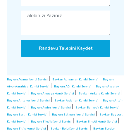
Randevu Talebini Kaydet
|
|
Baykan Adana Kombi Servisi
Baykan Adıyaman Kombi Servisi
Baykan
|
|
Afyonkarahisar Kombi Servisi
Baykan Ağrı Kombi Servisi
Baykan Aksaray
|
|
|
Kombi Servisi
Baykan Amasya Kombi Servisi
Baykan Ankara Kombi Servisi
|
|
Baykan Antalya Kombi Servisi
Baykan Ardahan Kombi Servisi
Baykan Artvin
|
|
|
Kombi Servisi
Baykan Aydın Kombi Servisi
Baykan Balıkesir Kombi Servisi
|
|
Baykan Bartın Kombi Servisi
Baykan Batman Kombi Servisi
Baykan Bayburt
|
|
|
Kombi Servisi
Baykan Bilecik Kombi Servisi
Baykan Bingöl Kombi Servisi
|
|
Baykan Bitlis Kombi Servisi
Baykan Bolu Kombi Servisi
Baykan Burdur