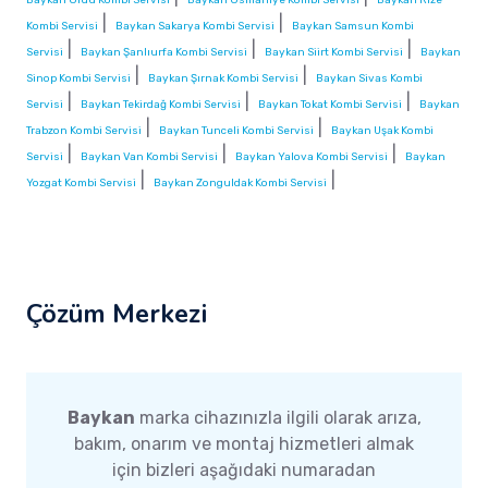
|
|
Kombi Servisi
Baykan Sakarya Kombi Servisi
Baykan Samsun Kombi
|
|
|
Servisi
Baykan Şanlıurfa Kombi Servisi
Baykan Siirt Kombi Servisi
Baykan
|
|
Sinop Kombi Servisi
Baykan Şırnak Kombi Servisi
Baykan Sivas Kombi
|
|
|
Servisi
Baykan Tekirdağ Kombi Servisi
Baykan Tokat Kombi Servisi
Baykan
|
|
Trabzon Kombi Servisi
Baykan Tunceli Kombi Servisi
Baykan Uşak Kombi
|
|
|
Servisi
Baykan Van Kombi Servisi
Baykan Yalova Kombi Servisi
Baykan
|
|
Yozgat Kombi Servisi
Baykan Zonguldak Kombi Servisi
Çözüm Merkezi
Baykan
marka cihazınızla ilgili olarak arıza,
bakım, onarım ve montaj hizmetleri almak
için bizleri aşağıdaki numaradan