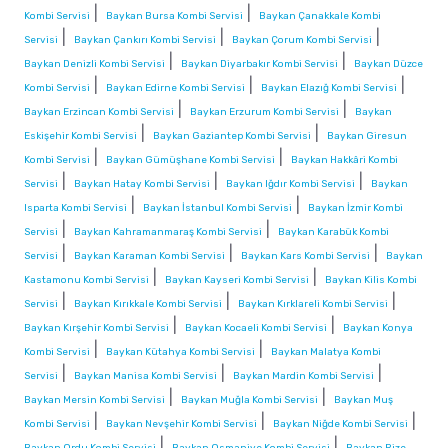
|
|
Kombi Servisi
Baykan Bursa Kombi Servisi
Baykan Çanakkale Kombi
|
|
|
Servisi
Baykan Çankırı Kombi Servisi
Baykan Çorum Kombi Servisi
|
|
Baykan Denizli Kombi Servisi
Baykan Diyarbakır Kombi Servisi
Baykan Düzce
|
|
|
Kombi Servisi
Baykan Edirne Kombi Servisi
Baykan Elazığ Kombi Servisi
|
|
Baykan Erzincan Kombi Servisi
Baykan Erzurum Kombi Servisi
Baykan
|
|
Eskişehir Kombi Servisi
Baykan Gaziantep Kombi Servisi
Baykan Giresun
|
|
Kombi Servisi
Baykan Gümüşhane Kombi Servisi
Baykan Hakkâri Kombi
|
|
|
Servisi
Baykan Hatay Kombi Servisi
Baykan Iğdır Kombi Servisi
Baykan
|
|
Isparta Kombi Servisi
Baykan İstanbul Kombi Servisi
Baykan İzmir Kombi
|
|
Servisi
Baykan Kahramanmaraş Kombi Servisi
Baykan Karabük Kombi
|
|
|
Servisi
Baykan Karaman Kombi Servisi
Baykan Kars Kombi Servisi
Baykan
|
|
Kastamonu Kombi Servisi
Baykan Kayseri Kombi Servisi
Baykan Kilis Kombi
|
|
|
Servisi
Baykan Kırıkkale Kombi Servisi
Baykan Kırklareli Kombi Servisi
|
|
Baykan Kırşehir Kombi Servisi
Baykan Kocaeli Kombi Servisi
Baykan Konya
|
|
Kombi Servisi
Baykan Kütahya Kombi Servisi
Baykan Malatya Kombi
|
|
|
Servisi
Baykan Manisa Kombi Servisi
Baykan Mardin Kombi Servisi
|
|
Baykan Mersin Kombi Servisi
Baykan Muğla Kombi Servisi
Baykan Muş
|
|
|
Kombi Servisi
Baykan Nevşehir Kombi Servisi
Baykan Niğde Kombi Servisi
|
|
Baykan Ordu Kombi Servisi
Baykan Osmaniye Kombi Servisi
Baykan Rize