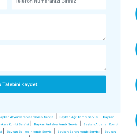
 Talebini Kaydet
|
|
aykan Afyonkarahisar Kombi Servisi
Baykan Ağrı Kombi Servisi
Baykan
|
|
nkara Kombi Servisi
Baykan Antalya Kombi Servisi
Baykan Ardahan Kombi
|
|
|
si
Baykan Balıkesir Kombi Servisi
Baykan Bartın Kombi Servisi
Baykan