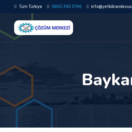
Tüm Türkiye
0850 340 5196
info@yetkilirandevuse
Baykan