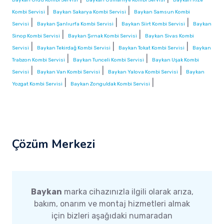
|
|
Kombi Servisi
Baykan Sakarya Kombi Servisi
Baykan Samsun Kombi
|
|
|
Servisi
Baykan Şanlıurfa Kombi Servisi
Baykan Siirt Kombi Servisi
Baykan
|
|
Sinop Kombi Servisi
Baykan Şırnak Kombi Servisi
Baykan Sivas Kombi
|
|
|
Servisi
Baykan Tekirdağ Kombi Servisi
Baykan Tokat Kombi Servisi
Baykan
|
|
Trabzon Kombi Servisi
Baykan Tunceli Kombi Servisi
Baykan Uşak Kombi
|
|
|
Servisi
Baykan Van Kombi Servisi
Baykan Yalova Kombi Servisi
Baykan
|
|
Yozgat Kombi Servisi
Baykan Zonguldak Kombi Servisi
Çözüm Merkezi
Baykan
marka cihazınızla ilgili olarak arıza,
bakım, onarım ve montaj hizmetleri almak
için bizleri aşağıdaki numaradan