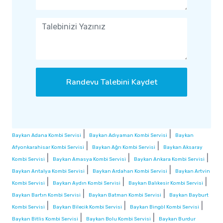
Randevu Talebini Kaydet
|
|
Baykan Adana Kombi Servisi
Baykan Adıyaman Kombi Servisi
Baykan
|
|
Afyonkarahisar Kombi Servisi
Baykan Ağrı Kombi Servisi
Baykan Aksaray
|
|
|
Kombi Servisi
Baykan Amasya Kombi Servisi
Baykan Ankara Kombi Servisi
|
|
Baykan Antalya Kombi Servisi
Baykan Ardahan Kombi Servisi
Baykan Artvin
|
|
|
Kombi Servisi
Baykan Aydın Kombi Servisi
Baykan Balıkesir Kombi Servisi
|
|
Baykan Bartın Kombi Servisi
Baykan Batman Kombi Servisi
Baykan Bayburt
|
|
|
Kombi Servisi
Baykan Bilecik Kombi Servisi
Baykan Bingöl Kombi Servisi
|
|
Baykan Bitlis Kombi Servisi
Baykan Bolu Kombi Servisi
Baykan Burdur