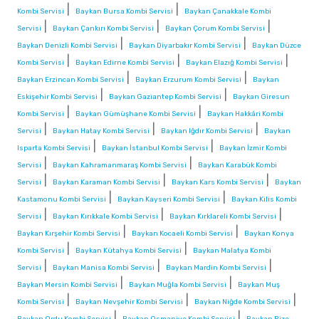
|
|
Kombi Servisi
Baykan Bursa Kombi Servisi
Baykan Çanakkale Kombi
|
|
|
Servisi
Baykan Çankırı Kombi Servisi
Baykan Çorum Kombi Servisi
|
|
Baykan Denizli Kombi Servisi
Baykan Diyarbakır Kombi Servisi
Baykan Düzce
|
|
|
Kombi Servisi
Baykan Edirne Kombi Servisi
Baykan Elazığ Kombi Servisi
|
|
Baykan Erzincan Kombi Servisi
Baykan Erzurum Kombi Servisi
Baykan
|
|
Eskişehir Kombi Servisi
Baykan Gaziantep Kombi Servisi
Baykan Giresun
|
|
Kombi Servisi
Baykan Gümüşhane Kombi Servisi
Baykan Hakkâri Kombi
|
|
|
Servisi
Baykan Hatay Kombi Servisi
Baykan Iğdır Kombi Servisi
Baykan
|
|
Isparta Kombi Servisi
Baykan İstanbul Kombi Servisi
Baykan İzmir Kombi
|
|
Servisi
Baykan Kahramanmaraş Kombi Servisi
Baykan Karabük Kombi
|
|
|
Servisi
Baykan Karaman Kombi Servisi
Baykan Kars Kombi Servisi
Baykan
|
|
Kastamonu Kombi Servisi
Baykan Kayseri Kombi Servisi
Baykan Kilis Kombi
|
|
|
Servisi
Baykan Kırıkkale Kombi Servisi
Baykan Kırklareli Kombi Servisi
|
|
Baykan Kırşehir Kombi Servisi
Baykan Kocaeli Kombi Servisi
Baykan Konya
|
|
Kombi Servisi
Baykan Kütahya Kombi Servisi
Baykan Malatya Kombi
|
|
|
Servisi
Baykan Manisa Kombi Servisi
Baykan Mardin Kombi Servisi
|
|
Baykan Mersin Kombi Servisi
Baykan Muğla Kombi Servisi
Baykan Muş
|
|
|
Kombi Servisi
Baykan Nevşehir Kombi Servisi
Baykan Niğde Kombi Servisi
|
|
Baykan Ordu Kombi Servisi
Baykan Osmaniye Kombi Servisi
Baykan Rize