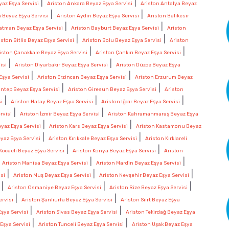
|
|
az Eşya Servisi
Ariston Ankara Beyaz Eşya Servisi
Ariston Antalya Beyaz
|
|
n Beyaz Eşya Servisi
Ariston Aydın Beyaz Eşya Servisi
Ariston Balıkesir
|
|
atman Beyaz Eşya Servisi
Ariston Bayburt Beyaz Eşya Servisi
Ariston
|
|
iston Bitlis Beyaz Eşya Servisi
Ariston Bolu Beyaz Eşya Servisi
Ariston
|
|
iston Çanakkale Beyaz Eşya Servisi
Ariston Çankırı Beyaz Eşya Servisi
|
|
isi
Ariston Diyarbakır Beyaz Eşya Servisi
Ariston Düzce Beyaz Eşya
|
|
Eşya Servisi
Ariston Erzincan Beyaz Eşya Servisi
Ariston Erzurum Beyaz
|
|
antep Beyaz Eşya Servisi
Ariston Giresun Beyaz Eşya Servisi
Ariston
|
|
|
si
Ariston Hatay Beyaz Eşya Servisi
Ariston Iğdır Beyaz Eşya Servisi
|
|
rvisi
Ariston İzmir Beyaz Eşya Servisi
Ariston Kahramanmaraş Beyaz Eşya
|
|
yaz Eşya Servisi
Ariston Kars Beyaz Eşya Servisi
Ariston Kastamonu Beyaz
|
|
eyaz Eşya Servisi
Ariston Kırıkkale Beyaz Eşya Servisi
Ariston Kırklareli
|
|
Kocaeli Beyaz Eşya Servisi
Ariston Konya Beyaz Eşya Servisi
Ariston
|
|
|
Ariston Manisa Beyaz Eşya Servisi
Ariston Mardin Beyaz Eşya Servisi
|
|
|
si
Ariston Muş Beyaz Eşya Servisi
Ariston Nevşehir Beyaz Eşya Servisi
|
|
|
Ariston Osmaniye Beyaz Eşya Servisi
Ariston Rize Beyaz Eşya Servisi
|
|
rvisi
Ariston Şanlıurfa Beyaz Eşya Servisi
Ariston Siirt Beyaz Eşya
|
|
Eşya Servisi
Ariston Sivas Beyaz Eşya Servisi
Ariston Tekirdağ Beyaz Eşya
|
|
Eşya Servisi
Ariston Tunceli Beyaz Eşya Servisi
Ariston Uşak Beyaz Eşya