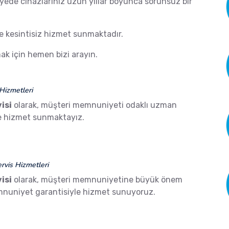
ayede cihazlarınız uzun yıllar boyunca sorunsuz bir
de kesintisiz hizmet sunmaktadır.
k için hemen bizi arayın.
Hizmetleri
isi
olarak, müşteri memnuniyeti odaklı uzman
ze hizmet sunmaktayız.
vis Hizmetleri
isi
olarak, müşteri memnuniyetine büyük önem
mnuniyet garantisiyle hizmet sunuyoruz.