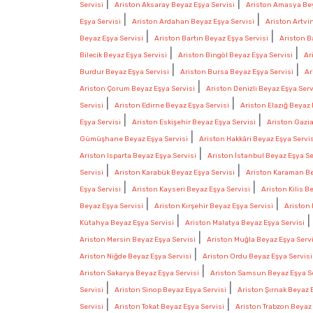
|
|
Servisi
Ariston Aksaray Beyaz Eşya Servisi
Ariston Amasya Bey
|
|
Eşya Servisi
Ariston Ardahan Beyaz Eşya Servisi
Ariston Artvi
|
|
Beyaz Eşya Servisi
Ariston Bartın Beyaz Eşya Servisi
Ariston B
|
|
Bilecik Beyaz Eşya Servisi
Ariston Bingöl Beyaz Eşya Servisi
Ar
|
|
Burdur Beyaz Eşya Servisi
Ariston Bursa Beyaz Eşya Servisi
Ar
|
Ariston Çorum Beyaz Eşya Servisi
Ariston Denizli Beyaz Eşya Serv
|
|
Servisi
Ariston Edirne Beyaz Eşya Servisi
Ariston Elazığ Beyaz 
|
|
Eşya Servisi
Ariston Eskişehir Beyaz Eşya Servisi
Ariston Gazi
|
Gümüşhane Beyaz Eşya Servisi
Ariston Hakkâri Beyaz Eşya Servi
|
Ariston Isparta Beyaz Eşya Servisi
Ariston İstanbul Beyaz Eşya Se
|
|
Servisi
Ariston Karabük Beyaz Eşya Servisi
Ariston Karaman Be
|
|
Eşya Servisi
Ariston Kayseri Beyaz Eşya Servisi
Ariston Kilis B
|
|
Beyaz Eşya Servisi
Ariston Kırşehir Beyaz Eşya Servisi
Ariston 
|
Kütahya Beyaz Eşya Servisi
Ariston Malatya Beyaz Eşya Servisi
|
Ariston Mersin Beyaz Eşya Servisi
Ariston Muğla Beyaz Eşya Servi
|
Ariston Niğde Beyaz Eşya Servisi
Ariston Ordu Beyaz Eşya Servisi
|
Ariston Sakarya Beyaz Eşya Servisi
Ariston Samsun Beyaz Eşya Se
|
|
Servisi
Ariston Sinop Beyaz Eşya Servisi
Ariston Şırnak Beyaz 
|
|
Servisi
Ariston Tokat Beyaz Eşya Servisi
Ariston Trabzon Beyaz 