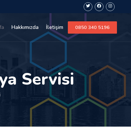
fa
Hakkımızda
İletişim
0850 340 5196
ya Servisi
i