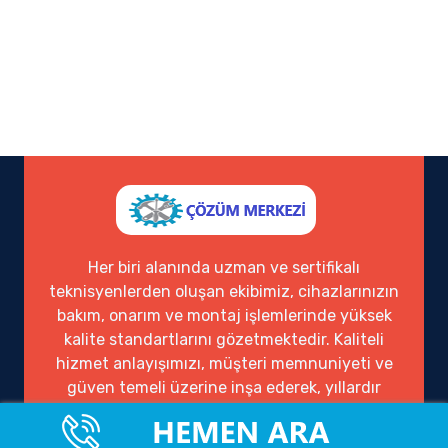
Her biri alanında uzman ve sertifikalı
teknisyenlerden oluşan ekibimiz, cihazlarınızın
bakım, onarım ve montaj işlemlerinde yüksek
kalite standartlarını gözetmektedir. Kaliteli
hizmet anlayışımızı, müşteri memnuniyeti ve
güven temeli üzerine inşa ederek, yıllardır
sektörde güvenilir bir çözüm ortağı olarak
hizmet vermekteyiz.