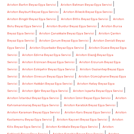
|
|
Ariston Bartın Beyaz Eşya Servisi
Ariston Batman Beyaz Eşya Servisi
|
|
Ariston Bayburt Beyaz Eşya Servisi
Ariston Bilecik Beyaz Eşya Servisi
|
|
Ariston Bingöl Beyaz Eşya Servisi
Ariston Bitlis Beyaz Eşya Servisi
Ariston
|
|
Bolu Beyaz Eşya Servisi
Ariston Burdur Beyaz Eşya Servisi
Ariston Bursa
|
|
Beyaz Eşya Servisi
Ariston Çanakkale Beyaz Eşya Servisi
Ariston Çankırı
|
|
Beyaz Eşya Servisi
Ariston Çorum Beyaz Eşya Servisi
Ariston Denizli Beyaz
|
|
Eşya Servisi
Ariston Diyarbakır Beyaz Eşya Servisi
Ariston Düzce Beyaz Eşya
|
|
Servisi
Ariston Edirne Beyaz Eşya Servisi
Ariston Elazığ Beyaz Eşya
|
|
Servisi
Ariston Erzincan Beyaz Eşya Servisi
Ariston Erzurum Beyaz Eşya
|
|
Servisi
Ariston Eskişehir Beyaz Eşya Servisi
Ariston Gaziantep Beyaz Eşya
|
|
Servisi
Ariston Giresun Beyaz Eşya Servisi
Ariston Gümüşhane Beyaz Eşya
|
|
Servisi
Ariston Hakkâri Beyaz Eşya Servisi
Ariston Hatay Beyaz Eşya
|
|
|
Servisi
Ariston Iğdır Beyaz Eşya Servisi
Ariston Isparta Beyaz Eşya Servisi
|
|
Ariston İstanbul Beyaz Eşya Servisi
Ariston İzmir Beyaz Eşya Servisi
Ariston
|
|
Kahramanmaraş Beyaz Eşya Servisi
Ariston Karabük Beyaz Eşya Servisi
|
|
Ariston Karaman Beyaz Eşya Servisi
Ariston Kars Beyaz Eşya Servisi
Ariston
|
|
Kastamonu Beyaz Eşya Servisi
Ariston Kayseri Beyaz Eşya Servisi
Ariston
|
|
Kilis Beyaz Eşya Servisi
Ariston Kırıkkale Beyaz Eşya Servisi
Ariston
|
|
Kırklareli Beyaz Eşya Servisi
Ariston Kırşehir Beyaz Eşya Servisi
Ariston