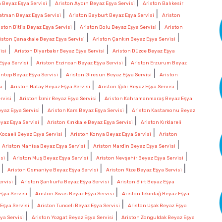
|
|
n Beyaz Eşya Servisi
Ariston Aydın Beyaz Eşya Servisi
Ariston Balıkesir
|
|
atman Beyaz Eşya Servisi
Ariston Bayburt Beyaz Eşya Servisi
Ariston
|
|
iston Bitlis Beyaz Eşya Servisi
Ariston Bolu Beyaz Eşya Servisi
Ariston
|
|
iston Çanakkale Beyaz Eşya Servisi
Ariston Çankırı Beyaz Eşya Servisi
|
|
isi
Ariston Diyarbakır Beyaz Eşya Servisi
Ariston Düzce Beyaz Eşya
|
|
Eşya Servisi
Ariston Erzincan Beyaz Eşya Servisi
Ariston Erzurum Beyaz
|
|
antep Beyaz Eşya Servisi
Ariston Giresun Beyaz Eşya Servisi
Ariston
|
|
|
si
Ariston Hatay Beyaz Eşya Servisi
Ariston Iğdır Beyaz Eşya Servisi
|
|
rvisi
Ariston İzmir Beyaz Eşya Servisi
Ariston Kahramanmaraş Beyaz Eşya
|
|
yaz Eşya Servisi
Ariston Kars Beyaz Eşya Servisi
Ariston Kastamonu Beyaz
|
|
eyaz Eşya Servisi
Ariston Kırıkkale Beyaz Eşya Servisi
Ariston Kırklareli
|
|
Kocaeli Beyaz Eşya Servisi
Ariston Konya Beyaz Eşya Servisi
Ariston
|
|
|
Ariston Manisa Beyaz Eşya Servisi
Ariston Mardin Beyaz Eşya Servisi
|
|
|
si
Ariston Muş Beyaz Eşya Servisi
Ariston Nevşehir Beyaz Eşya Servisi
|
|
|
Ariston Osmaniye Beyaz Eşya Servisi
Ariston Rize Beyaz Eşya Servisi
|
|
rvisi
Ariston Şanlıurfa Beyaz Eşya Servisi
Ariston Siirt Beyaz Eşya
|
|
Eşya Servisi
Ariston Sivas Beyaz Eşya Servisi
Ariston Tekirdağ Beyaz Eşya
|
|
Eşya Servisi
Ariston Tunceli Beyaz Eşya Servisi
Ariston Uşak Beyaz Eşya
|
|
ya Servisi
Ariston Yozgat Beyaz Eşya Servisi
Ariston Zonguldak Beyaz Eşya