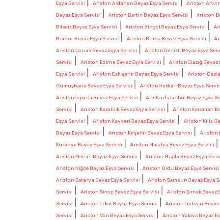
|
|
Eşya Servisi
Ariston Ardahan Beyaz Eşya Servisi
Ariston Artvi
|
|
Beyaz Eşya Servisi
Ariston Bartın Beyaz Eşya Servisi
Ariston B
|
|
Bilecik Beyaz Eşya Servisi
Ariston Bingöl Beyaz Eşya Servisi
Ar
|
|
Burdur Beyaz Eşya Servisi
Ariston Bursa Beyaz Eşya Servisi
Ar
|
Ariston Çorum Beyaz Eşya Servisi
Ariston Denizli Beyaz Eşya Serv
|
|
Servisi
Ariston Edirne Beyaz Eşya Servisi
Ariston Elazığ Beyaz 
|
|
Eşya Servisi
Ariston Eskişehir Beyaz Eşya Servisi
Ariston Gazi
|
Gümüşhane Beyaz Eşya Servisi
Ariston Hakkâri Beyaz Eşya Servi
|
Ariston Isparta Beyaz Eşya Servisi
Ariston İstanbul Beyaz Eşya Se
|
|
Servisi
Ariston Karabük Beyaz Eşya Servisi
Ariston Karaman Be
|
|
Eşya Servisi
Ariston Kayseri Beyaz Eşya Servisi
Ariston Kilis B
|
|
Beyaz Eşya Servisi
Ariston Kırşehir Beyaz Eşya Servisi
Ariston 
|
Kütahya Beyaz Eşya Servisi
Ariston Malatya Beyaz Eşya Servisi
|
Ariston Mersin Beyaz Eşya Servisi
Ariston Muğla Beyaz Eşya Servi
|
Ariston Niğde Beyaz Eşya Servisi
Ariston Ordu Beyaz Eşya Servisi
|
Ariston Sakarya Beyaz Eşya Servisi
Ariston Samsun Beyaz Eşya Se
|
|
Servisi
Ariston Sinop Beyaz Eşya Servisi
Ariston Şırnak Beyaz 
|
|
Servisi
Ariston Tokat Beyaz Eşya Servisi
Ariston Trabzon Beyaz 
|
|
Servisi
Ariston Van Beyaz Eşya Servisi
Ariston Yalova Beyaz Eş