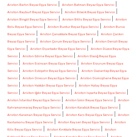
|
|
Ariston Bartın Beyaz Eşya Servisi
Ariston Batman Beyaz Eşya Servisi
|
|
Ariston Bayburt Beyaz Eşya Servisi
Ariston Bilecik Beyaz Eşya Servisi
|
|
Ariston Bingöl Beyaz Eşya Servisi
Ariston Bitlis Beyaz Eşya Servisi
Ariston
|
|
Bolu Beyaz Eşya Servisi
Ariston Burdur Beyaz Eşya Servisi
Ariston Bursa
|
|
Beyaz Eşya Servisi
Ariston Çanakkale Beyaz Eşya Servisi
Ariston Çankırı
|
|
Beyaz Eşya Servisi
Ariston Çorum Beyaz Eşya Servisi
Ariston Denizli Beyaz
|
|
Eşya Servisi
Ariston Diyarbakır Beyaz Eşya Servisi
Ariston Düzce Beyaz Eşya
|
|
Servisi
Ariston Edirne Beyaz Eşya Servisi
Ariston Elazığ Beyaz Eşya
|
|
Servisi
Ariston Erzincan Beyaz Eşya Servisi
Ariston Erzurum Beyaz Eşya
|
|
Servisi
Ariston Eskişehir Beyaz Eşya Servisi
Ariston Gaziantep Beyaz Eşya
|
|
Servisi
Ariston Giresun Beyaz Eşya Servisi
Ariston Gümüşhane Beyaz Eşya
|
|
Servisi
Ariston Hakkâri Beyaz Eşya Servisi
Ariston Hatay Beyaz Eşya
|
|
|
Servisi
Ariston Iğdır Beyaz Eşya Servisi
Ariston Isparta Beyaz Eşya Servisi
|
|
Ariston İstanbul Beyaz Eşya Servisi
Ariston İzmir Beyaz Eşya Servisi
Ariston
|
|
Kahramanmaraş Beyaz Eşya Servisi
Ariston Karabük Beyaz Eşya Servisi
|
|
Ariston Karaman Beyaz Eşya Servisi
Ariston Kars Beyaz Eşya Servisi
Ariston
|
|
Kastamonu Beyaz Eşya Servisi
Ariston Kayseri Beyaz Eşya Servisi
Ariston
|
|
Kilis Beyaz Eşya Servisi
Ariston Kırıkkale Beyaz Eşya Servisi
Ariston
|
|
Kırklareli Beyaz Eşya Servisi
Ariston Kırşehir Beyaz Eşya Servisi
Ariston