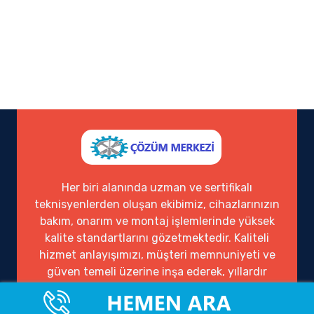
Her biri alanında uzman ve sertifikalı
teknisyenlerden oluşan ekibimiz, cihazlarınızın
bakım, onarım ve montaj işlemlerinde yüksek
kalite standartlarını gözetmektedir. Kaliteli
hizmet anlayışımızı, müşteri memnuniyeti ve
güven temeli üzerine inşa ederek, yıllardır
sektörde güvenilir bir çözüm ortağı olarak
hizmet vermekteyiz.