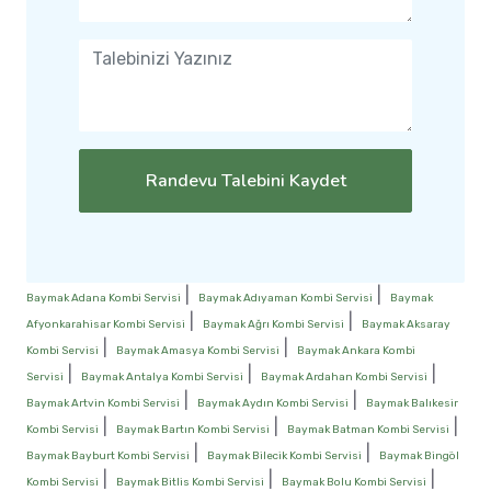
Randevu Talebini Kaydet
|
|
Baymak Adana Kombi Servisi
Baymak Adıyaman Kombi Servisi
Baymak
|
|
Afyonkarahisar Kombi Servisi
Baymak Ağrı Kombi Servisi
Baymak Aksaray
|
|
Kombi Servisi
Baymak Amasya Kombi Servisi
Baymak Ankara Kombi
|
|
|
Servisi
Baymak Antalya Kombi Servisi
Baymak Ardahan Kombi Servisi
|
|
Baymak Artvin Kombi Servisi
Baymak Aydın Kombi Servisi
Baymak Balıkesir
|
|
|
Kombi Servisi
Baymak Bartın Kombi Servisi
Baymak Batman Kombi Servisi
|
|
Baymak Bayburt Kombi Servisi
Baymak Bilecik Kombi Servisi
Baymak Bingöl
|
|
|
Kombi Servisi
Baymak Bitlis Kombi Servisi
Baymak Bolu Kombi Servisi