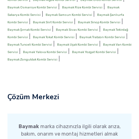
|
|
Baymak Osmaniye Kombi Servisi
Baymak Rize Kombi Servisi
Baymak
|
|
Sakarya Kombi Servisi
Baymak Samsun Kombi Servisi
Baymak Şanlıurfa
|
|
|
Kombi Servisi
Baymak Siirt Kombi Servisi
Baymak Sinop Kombi Servisi
|
|
Baymak Şırnak Kombi Servisi
Baymak Sivas Kombi Servisi
Baymak Tekirdağ
|
|
|
Kombi Servisi
Baymak Tokat Kombi Servisi
Baymak Trabzon Kombi Servisi
|
|
Baymak Tunceli Kombi Servisi
Baymak Uşak Kombi Servisi
Baymak Van Kombi
|
|
|
Servisi
Baymak Yalova Kombi Servisi
Baymak Yozgat Kombi Servisi
|
Baymak Zonguldak Kombi Servisi
Çözüm Merkezi
Baymak
marka cihazınızla ilgili olarak arıza,
bakım, onarım ve montaj hizmetleri almak