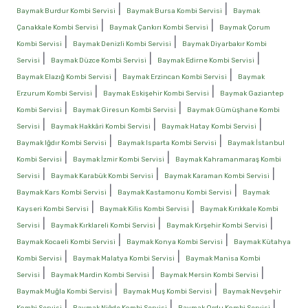
|
|
Baymak Burdur Kombi Servisi
Baymak Bursa Kombi Servisi
Baymak
|
|
Çanakkale Kombi Servisi
Baymak Çankırı Kombi Servisi
Baymak Çorum
|
|
Kombi Servisi
Baymak Denizli Kombi Servisi
Baymak Diyarbakır Kombi
|
|
|
Servisi
Baymak Düzce Kombi Servisi
Baymak Edirne Kombi Servisi
|
|
Baymak Elazığ Kombi Servisi
Baymak Erzincan Kombi Servisi
Baymak
|
|
Erzurum Kombi Servisi
Baymak Eskişehir Kombi Servisi
Baymak Gaziantep
|
|
Kombi Servisi
Baymak Giresun Kombi Servisi
Baymak Gümüşhane Kombi
|
|
|
Servisi
Baymak Hakkâri Kombi Servisi
Baymak Hatay Kombi Servisi
|
|
Baymak Iğdır Kombi Servisi
Baymak Isparta Kombi Servisi
Baymak İstanbul
|
|
Kombi Servisi
Baymak İzmir Kombi Servisi
Baymak Kahramanmaraş Kombi
|
|
|
Servisi
Baymak Karabük Kombi Servisi
Baymak Karaman Kombi Servisi
|
|
Baymak Kars Kombi Servisi
Baymak Kastamonu Kombi Servisi
Baymak
|
|
Kayseri Kombi Servisi
Baymak Kilis Kombi Servisi
Baymak Kırıkkale Kombi
|
|
|
Servisi
Baymak Kırklareli Kombi Servisi
Baymak Kırşehir Kombi Servisi
|
|
Baymak Kocaeli Kombi Servisi
Baymak Konya Kombi Servisi
Baymak Kütahya
|
|
Kombi Servisi
Baymak Malatya Kombi Servisi
Baymak Manisa Kombi
|
|
|
Servisi
Baymak Mardin Kombi Servisi
Baymak Mersin Kombi Servisi
|
|
Baymak Muğla Kombi Servisi
Baymak Muş Kombi Servisi
Baymak Nevşehir
|
|
|
Kombi Servisi
Baymak Niğde Kombi Servisi
Baymak Ordu Kombi Servisi