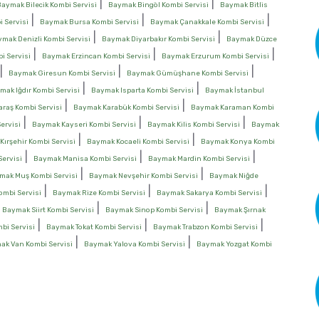
|
|
Baymak Bilecik Kombi Servisi
Baymak Bingöl Kombi Servisi
Baymak Bitlis
|
|
|
 Servisi
Baymak Bursa Kombi Servisi
Baymak Çanakkale Kombi Servisi
|
|
mak Denizli Kombi Servisi
Baymak Diyarbakır Kombi Servisi
Baymak Düzce
|
|
|
i Servisi
Baymak Erzincan Kombi Servisi
Baymak Erzurum Kombi Servisi
|
|
|
Baymak Giresun Kombi Servisi
Baymak Gümüşhane Kombi Servisi
|
|
mak Iğdır Kombi Servisi
Baymak Isparta Kombi Servisi
Baymak İstanbul
|
|
aş Kombi Servisi
Baymak Karabük Kombi Servisi
Baymak Karaman Kombi
|
|
|
ervisi
Baymak Kayseri Kombi Servisi
Baymak Kilis Kombi Servisi
Baymak
|
|
ırşehir Kombi Servisi
Baymak Kocaeli Kombi Servisi
Baymak Konya Kombi
|
|
|
ervisi
Baymak Manisa Kombi Servisi
Baymak Mardin Kombi Servisi
|
|
mak Muş Kombi Servisi
Baymak Nevşehir Kombi Servisi
Baymak Niğde
|
|
|
mbi Servisi
Baymak Rize Kombi Servisi
Baymak Sakarya Kombi Servisi
|
|
|
Baymak Siirt Kombi Servisi
Baymak Sinop Kombi Servisi
Baymak Şırnak
|
|
|
bi Servisi
Baymak Tokat Kombi Servisi
Baymak Trabzon Kombi Servisi
|
|
ak Van Kombi Servisi
Baymak Yalova Kombi Servisi
Baymak Yozgat Kombi