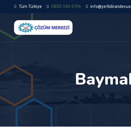
Tüm Türkiye
0850 340 5196
info@yetkilirandevuse
Baymak