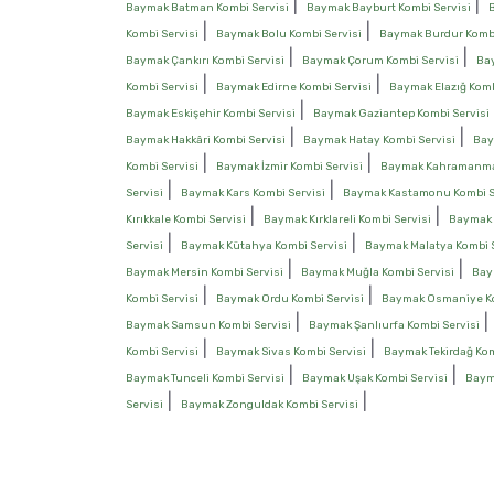
|
|
Baymak Batman Kombi Servisi
Baymak Bayburt Kombi Servisi
|
|
Kombi Servisi
Baymak Bolu Kombi Servisi
Baymak Burdur Kombi
|
|
Baymak Çankırı Kombi Servisi
Baymak Çorum Kombi Servisi
Bay
|
|
Kombi Servisi
Baymak Edirne Kombi Servisi
Baymak Elazığ Komb
|
Baymak Eskişehir Kombi Servisi
Baymak Gaziantep Kombi Servisi
|
|
Baymak Hakkâri Kombi Servisi
Baymak Hatay Kombi Servisi
Bay
|
|
Kombi Servisi
Baymak İzmir Kombi Servisi
Baymak Kahramanmar
|
|
Servisi
Baymak Kars Kombi Servisi
Baymak Kastamonu Kombi S
|
|
Kırıkkale Kombi Servisi
Baymak Kırklareli Kombi Servisi
Baymak K
|
|
Servisi
Baymak Kütahya Kombi Servisi
Baymak Malatya Kombi S
|
|
Baymak Mersin Kombi Servisi
Baymak Muğla Kombi Servisi
Bay
|
|
Kombi Servisi
Baymak Ordu Kombi Servisi
Baymak Osmaniye Ko
|
Baymak Samsun Kombi Servisi
Baymak Şanlıurfa Kombi Servisi
|
|
Kombi Servisi
Baymak Sivas Kombi Servisi
Baymak Tekirdağ Kom
|
|
Baymak Tunceli Kombi Servisi
Baymak Uşak Kombi Servisi
Baym
|
|
Servisi
Baymak Zonguldak Kombi Servisi