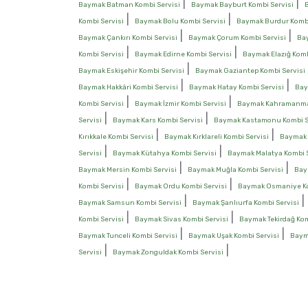
|
|
Baymak Batman Kombi Servisi
Baymak Bayburt Kombi Servisi
|
|
Kombi Servisi
Baymak Bolu Kombi Servisi
Baymak Burdur Kombi
|
|
Baymak Çankırı Kombi Servisi
Baymak Çorum Kombi Servisi
Bay
|
|
Kombi Servisi
Baymak Edirne Kombi Servisi
Baymak Elazığ Komb
|
Baymak Eskişehir Kombi Servisi
Baymak Gaziantep Kombi Servisi
|
|
Baymak Hakkâri Kombi Servisi
Baymak Hatay Kombi Servisi
Bay
|
|
Kombi Servisi
Baymak İzmir Kombi Servisi
Baymak Kahramanmar
|
|
Servisi
Baymak Kars Kombi Servisi
Baymak Kastamonu Kombi S
|
|
Kırıkkale Kombi Servisi
Baymak Kırklareli Kombi Servisi
Baymak K
|
|
Servisi
Baymak Kütahya Kombi Servisi
Baymak Malatya Kombi S
|
|
Baymak Mersin Kombi Servisi
Baymak Muğla Kombi Servisi
Bay
|
|
Kombi Servisi
Baymak Ordu Kombi Servisi
Baymak Osmaniye Ko
|
Baymak Samsun Kombi Servisi
Baymak Şanlıurfa Kombi Servisi
|
|
Kombi Servisi
Baymak Sivas Kombi Servisi
Baymak Tekirdağ Kom
|
|
Baymak Tunceli Kombi Servisi
Baymak Uşak Kombi Servisi
Baym
|
|
Servisi
Baymak Zonguldak Kombi Servisi