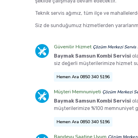
şekilde çalışmaya devam edecektir.
Teknik servis ağımız, tüm ilçe ve mahalleler
Siz de sunduğumuz hizmetlerden yararlanma
Güvenilir Hizmet
Çözüm Merkezi Servis 
Baymak Samsun Kombi Servisi
ol
siz değerli müşterilerimize hizmet 
Hemen Ara 0850 340 5196
Müşteri Memnuniyeti
Çözüm Merkezi Ser
Baymak Samsun Kombi Servisi
ol
müşterilerimize %100 memnuniyet g
Hemen Ara 0850 340 5196
Randevu Saatine Uyum
Çözüm Merkezi 