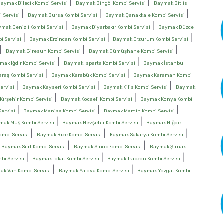
|
|
Baymak Bilecik Kombi Servisi
Baymak Bingöl Kombi Servisi
Baymak Bitlis
|
|
|
 Servisi
Baymak Bursa Kombi Servisi
Baymak Çanakkale Kombi Servisi
|
|
mak Denizli Kombi Servisi
Baymak Diyarbakır Kombi Servisi
Baymak Düzce
|
|
|
i Servisi
Baymak Erzincan Kombi Servisi
Baymak Erzurum Kombi Servisi
|
|
|
Baymak Giresun Kombi Servisi
Baymak Gümüşhane Kombi Servisi
|
|
mak Iğdır Kombi Servisi
Baymak Isparta Kombi Servisi
Baymak İstanbul
|
|
aş Kombi Servisi
Baymak Karabük Kombi Servisi
Baymak Karaman Kombi
|
|
|
ervisi
Baymak Kayseri Kombi Servisi
Baymak Kilis Kombi Servisi
Baymak
|
|
ırşehir Kombi Servisi
Baymak Kocaeli Kombi Servisi
Baymak Konya Kombi
|
|
|
ervisi
Baymak Manisa Kombi Servisi
Baymak Mardin Kombi Servisi
|
|
mak Muş Kombi Servisi
Baymak Nevşehir Kombi Servisi
Baymak Niğde
|
|
|
mbi Servisi
Baymak Rize Kombi Servisi
Baymak Sakarya Kombi Servisi
|
|
|
Baymak Siirt Kombi Servisi
Baymak Sinop Kombi Servisi
Baymak Şırnak
|
|
|
bi Servisi
Baymak Tokat Kombi Servisi
Baymak Trabzon Kombi Servisi
|
|
ak Van Kombi Servisi
Baymak Yalova Kombi Servisi
Baymak Yozgat Kombi