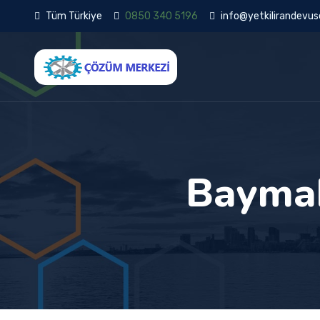
Tüm Türkiye
0850 340 5196
info@yetkilirandevuse
Baymak