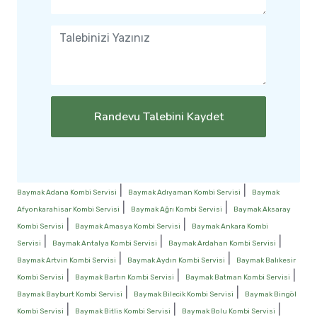
Randevu Talebini Kaydet
|
|
Baymak Adana Kombi Servisi
Baymak Adıyaman Kombi Servisi
Baymak
|
|
Afyonkarahisar Kombi Servisi
Baymak Ağrı Kombi Servisi
Baymak Aksaray
|
|
Kombi Servisi
Baymak Amasya Kombi Servisi
Baymak Ankara Kombi
|
|
|
Servisi
Baymak Antalya Kombi Servisi
Baymak Ardahan Kombi Servisi
|
|
Baymak Artvin Kombi Servisi
Baymak Aydın Kombi Servisi
Baymak Balıkesir
|
|
|
Kombi Servisi
Baymak Bartın Kombi Servisi
Baymak Batman Kombi Servisi
|
|
Baymak Bayburt Kombi Servisi
Baymak Bilecik Kombi Servisi
Baymak Bingöl
|
|
|
Kombi Servisi
Baymak Bitlis Kombi Servisi
Baymak Bolu Kombi Servisi