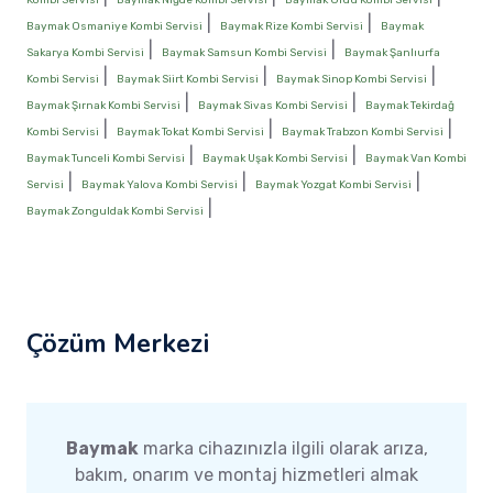
|
|
Baymak Osmaniye Kombi Servisi
Baymak Rize Kombi Servisi
Baymak
|
|
Sakarya Kombi Servisi
Baymak Samsun Kombi Servisi
Baymak Şanlıurfa
|
|
|
Kombi Servisi
Baymak Siirt Kombi Servisi
Baymak Sinop Kombi Servisi
|
|
Baymak Şırnak Kombi Servisi
Baymak Sivas Kombi Servisi
Baymak Tekirdağ
|
|
|
Kombi Servisi
Baymak Tokat Kombi Servisi
Baymak Trabzon Kombi Servisi
|
|
Baymak Tunceli Kombi Servisi
Baymak Uşak Kombi Servisi
Baymak Van Kombi
|
|
|
Servisi
Baymak Yalova Kombi Servisi
Baymak Yozgat Kombi Servisi
|
Baymak Zonguldak Kombi Servisi
Çözüm Merkezi
Baymak
marka cihazınızla ilgili olarak arıza,
bakım, onarım ve montaj hizmetleri almak