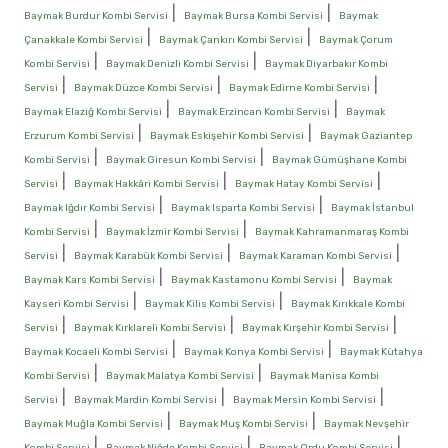
|
|
Baymak Burdur Kombi Servisi
Baymak Bursa Kombi Servisi
Baymak
|
|
Çanakkale Kombi Servisi
Baymak Çankırı Kombi Servisi
Baymak Çorum
|
|
Kombi Servisi
Baymak Denizli Kombi Servisi
Baymak Diyarbakır Kombi
|
|
|
Servisi
Baymak Düzce Kombi Servisi
Baymak Edirne Kombi Servisi
|
|
Baymak Elazığ Kombi Servisi
Baymak Erzincan Kombi Servisi
Baymak
|
|
Erzurum Kombi Servisi
Baymak Eskişehir Kombi Servisi
Baymak Gaziantep
|
|
Kombi Servisi
Baymak Giresun Kombi Servisi
Baymak Gümüşhane Kombi
|
|
|
Servisi
Baymak Hakkâri Kombi Servisi
Baymak Hatay Kombi Servisi
|
|
Baymak Iğdır Kombi Servisi
Baymak Isparta Kombi Servisi
Baymak İstanbul
|
|
Kombi Servisi
Baymak İzmir Kombi Servisi
Baymak Kahramanmaraş Kombi
|
|
|
Servisi
Baymak Karabük Kombi Servisi
Baymak Karaman Kombi Servisi
|
|
Baymak Kars Kombi Servisi
Baymak Kastamonu Kombi Servisi
Baymak
|
|
Kayseri Kombi Servisi
Baymak Kilis Kombi Servisi
Baymak Kırıkkale Kombi
|
|
|
Servisi
Baymak Kırklareli Kombi Servisi
Baymak Kırşehir Kombi Servisi
|
|
Baymak Kocaeli Kombi Servisi
Baymak Konya Kombi Servisi
Baymak Kütahya
|
|
Kombi Servisi
Baymak Malatya Kombi Servisi
Baymak Manisa Kombi
|
|
|
Servisi
Baymak Mardin Kombi Servisi
Baymak Mersin Kombi Servisi
|
|
Baymak Muğla Kombi Servisi
Baymak Muş Kombi Servisi
Baymak Nevşehir
|
|
|
Kombi Servisi
Baymak Niğde Kombi Servisi
Baymak Ordu Kombi Servisi