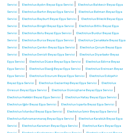
|
|
Servisi
Electrolux Aydın Beyaz Eşya Servisi
Electrolux Balıkesir Beyaz Eşya
|
|
Servisi
Electrolux Bartın Beyaz Eşya Servisi
Electrolux Batman Beyaz Eşya
|
|
Servisi
Electrolux Bayburt Beyaz Eşya Servisi
Electrolux Bilecik Beyaz Eşya
|
|
Servisi
Electrolux Bingöl Beyaz Eşya Servisi
Electrolux Bitlis Beyaz Eşya
|
|
Servisi
Electrolux Bolu Beyaz Eşya Servisi
Electrolux Burdur Beyaz Eşya
|
|
Servisi
Electrolux Bursa Beyaz Eşya Servisi
Electrolux Çanakkale Beyaz Eşya
|
|
Servisi
Electrolux Çankırı Beyaz Eşya Servisi
Electrolux Çorum Beyaz Eşya
|
|
Servisi
Electrolux Denizli Beyaz Eşya Servisi
Electrolux Diyarbakır Beyaz
|
|
Eşya Servisi
Electrolux Düzce Beyaz Eşya Servisi
Electrolux Edirne Beyaz
|
|
Eşya Servisi
Electrolux Elazığ Beyaz Eşya Servisi
Electrolux Erzincan Beyaz
|
|
Eşya Servisi
Electrolux Erzurum Beyaz Eşya Servisi
Electrolux Eskişehir
|
|
Beyaz Eşya Servisi
Electrolux Gaziantep Beyaz Eşya Servisi
Electrolux
|
|
Giresun Beyaz Eşya Servisi
Electrolux Gümüşhane Beyaz Eşya Servisi
|
|
Electrolux Hakkâri Beyaz Eşya Servisi
Electrolux Hatay Beyaz Eşya Servisi
|
|
Electrolux Iğdır Beyaz Eşya Servisi
Electrolux Isparta Beyaz Eşya Servisi
|
|
Electrolux İstanbul Beyaz Eşya Servisi
Electrolux İzmir Beyaz Eşya Servisi
|
Electrolux Kahramanmaraş Beyaz Eşya Servisi
Electrolux Karabük Beyaz Eşya
|
|
Servisi
Electrolux Karaman Beyaz Eşya Servisi
Electrolux Kars Beyaz Eşya
|
|
Servisi
Electrolux Kastamonu Beyaz Eşya Servisi
Electrolux Kayseri Beyaz