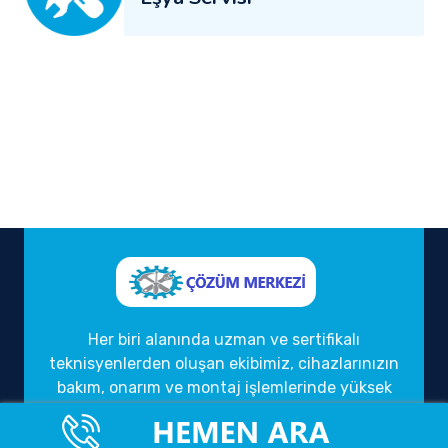
Her biri alanında uzman ve sertifikalı
teknisyenlerden oluşan ekibimiz, cihazlarınızın
bakım, onarım ve montaj işlemlerinde yüksek
kalite standartlarını gözetmektedir. Kaliteli
hizmet anlayışımızı, müşteri memnuniyeti ve