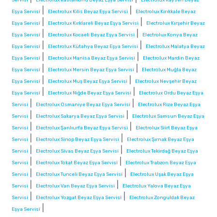
|
|
Eşya Servisi
Electrolux Kilis Beyaz Eşya Servisi
Electrolux Kırıkkale Beyaz
|
|
Eşya Servisi
Electrolux Kırklareli Beyaz Eşya Servisi
Electrolux Kırşehir Beyaz
|
|
Eşya Servisi
Electrolux Kocaeli Beyaz Eşya Servisi
Electrolux Konya Beyaz
|
|
Eşya Servisi
Electrolux Kütahya Beyaz Eşya Servisi
Electrolux Malatya Beyaz
|
|
Eşya Servisi
Electrolux Manisa Beyaz Eşya Servisi
Electrolux Mardin Beyaz
|
|
Eşya Servisi
Electrolux Mersin Beyaz Eşya Servisi
Electrolux Muğla Beyaz
|
|
Eşya Servisi
Electrolux Muş Beyaz Eşya Servisi
Electrolux Nevşehir Beyaz
|
|
Eşya Servisi
Electrolux Niğde Beyaz Eşya Servisi
Electrolux Ordu Beyaz Eşya
|
|
Servisi
Electrolux Osmaniye Beyaz Eşya Servisi
Electrolux Rize Beyaz Eşya
|
|
Servisi
Electrolux Sakarya Beyaz Eşya Servisi
Electrolux Samsun Beyaz Eşya
|
|
Servisi
Electrolux Şanlıurfa Beyaz Eşya Servisi
Electrolux Siirt Beyaz Eşya
|
|
Servisi
Electrolux Sinop Beyaz Eşya Servisi
Electrolux Şırnak Beyaz Eşya
|
|
Servisi
Electrolux Sivas Beyaz Eşya Servisi
Electrolux Tekirdağ Beyaz Eşya
|
|
Servisi
Electrolux Tokat Beyaz Eşya Servisi
Electrolux Trabzon Beyaz Eşya
|
|
Servisi
Electrolux Tunceli Beyaz Eşya Servisi
Electrolux Uşak Beyaz Eşya
|
|
Servisi
Electrolux Van Beyaz Eşya Servisi
Electrolux Yalova Beyaz Eşya
|
|
Servisi
Electrolux Yozgat Beyaz Eşya Servisi
Electrolux Zonguldak Beyaz
|
Eşya Servisi