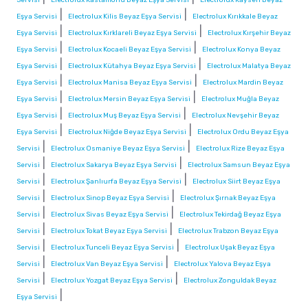
|
|
Eşya Servisi
Electrolux Kilis Beyaz Eşya Servisi
Electrolux Kırıkkale Beyaz
|
|
Eşya Servisi
Electrolux Kırklareli Beyaz Eşya Servisi
Electrolux Kırşehir Beyaz
|
|
Eşya Servisi
Electrolux Kocaeli Beyaz Eşya Servisi
Electrolux Konya Beyaz
|
|
Eşya Servisi
Electrolux Kütahya Beyaz Eşya Servisi
Electrolux Malatya Beyaz
|
|
Eşya Servisi
Electrolux Manisa Beyaz Eşya Servisi
Electrolux Mardin Beyaz
|
|
Eşya Servisi
Electrolux Mersin Beyaz Eşya Servisi
Electrolux Muğla Beyaz
|
|
Eşya Servisi
Electrolux Muş Beyaz Eşya Servisi
Electrolux Nevşehir Beyaz
|
|
Eşya Servisi
Electrolux Niğde Beyaz Eşya Servisi
Electrolux Ordu Beyaz Eşya
|
|
Servisi
Electrolux Osmaniye Beyaz Eşya Servisi
Electrolux Rize Beyaz Eşya
|
|
Servisi
Electrolux Sakarya Beyaz Eşya Servisi
Electrolux Samsun Beyaz Eşya
|
|
Servisi
Electrolux Şanlıurfa Beyaz Eşya Servisi
Electrolux Siirt Beyaz Eşya
|
|
Servisi
Electrolux Sinop Beyaz Eşya Servisi
Electrolux Şırnak Beyaz Eşya
|
|
Servisi
Electrolux Sivas Beyaz Eşya Servisi
Electrolux Tekirdağ Beyaz Eşya
|
|
Servisi
Electrolux Tokat Beyaz Eşya Servisi
Electrolux Trabzon Beyaz Eşya
|
|
Servisi
Electrolux Tunceli Beyaz Eşya Servisi
Electrolux Uşak Beyaz Eşya
|
|
Servisi
Electrolux Van Beyaz Eşya Servisi
Electrolux Yalova Beyaz Eşya
|
|
Servisi
Electrolux Yozgat Beyaz Eşya Servisi
Electrolux Zonguldak Beyaz
|
Eşya Servisi