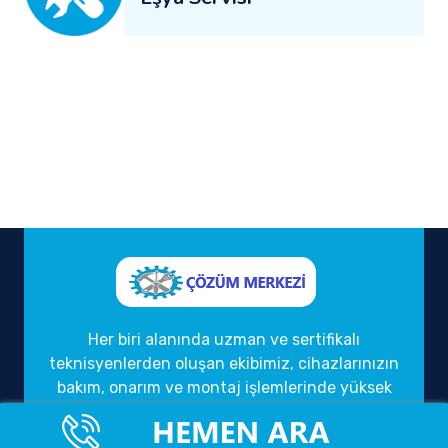
Her biri alanında uzman ve sertifikalı
teknisyenlerden oluşan ekibimiz, cihazlarınızın
bakım, onarım ve montaj işlemlerinde yüksek
kalite standartlarını gözetmektedir. Kaliteli
hizmet anlayışımızı, müşteri memnuniyeti ve