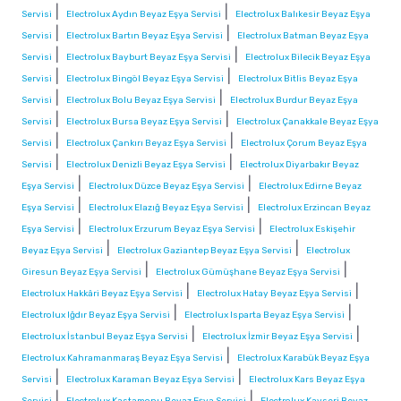
|
|
Servisi
Electrolux Aydın Beyaz Eşya Servisi
Electrolux Balıkesir Beyaz Eşya
|
|
Servisi
Electrolux Bartın Beyaz Eşya Servisi
Electrolux Batman Beyaz Eşya
|
|
Servisi
Electrolux Bayburt Beyaz Eşya Servisi
Electrolux Bilecik Beyaz Eşya
|
|
Servisi
Electrolux Bingöl Beyaz Eşya Servisi
Electrolux Bitlis Beyaz Eşya
|
|
Servisi
Electrolux Bolu Beyaz Eşya Servisi
Electrolux Burdur Beyaz Eşya
|
|
Servisi
Electrolux Bursa Beyaz Eşya Servisi
Electrolux Çanakkale Beyaz Eşya
|
|
Servisi
Electrolux Çankırı Beyaz Eşya Servisi
Electrolux Çorum Beyaz Eşya
|
|
Servisi
Electrolux Denizli Beyaz Eşya Servisi
Electrolux Diyarbakır Beyaz
|
|
Eşya Servisi
Electrolux Düzce Beyaz Eşya Servisi
Electrolux Edirne Beyaz
|
|
Eşya Servisi
Electrolux Elazığ Beyaz Eşya Servisi
Electrolux Erzincan Beyaz
|
|
Eşya Servisi
Electrolux Erzurum Beyaz Eşya Servisi
Electrolux Eskişehir
|
|
Beyaz Eşya Servisi
Electrolux Gaziantep Beyaz Eşya Servisi
Electrolux
|
|
Giresun Beyaz Eşya Servisi
Electrolux Gümüşhane Beyaz Eşya Servisi
|
|
Electrolux Hakkâri Beyaz Eşya Servisi
Electrolux Hatay Beyaz Eşya Servisi
|
|
Electrolux Iğdır Beyaz Eşya Servisi
Electrolux Isparta Beyaz Eşya Servisi
|
|
Electrolux İstanbul Beyaz Eşya Servisi
Electrolux İzmir Beyaz Eşya Servisi
|
Electrolux Kahramanmaraş Beyaz Eşya Servisi
Electrolux Karabük Beyaz Eşya
|
|
Servisi
Electrolux Karaman Beyaz Eşya Servisi
Electrolux Kars Beyaz Eşya
|
|
Servisi
Electrolux Kastamonu Beyaz Eşya Servisi
Electrolux Kayseri Beyaz