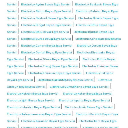
|
|
Servisi
Electrolux Aydın Beyaz Eşya Servisi
Electrolux Balıkesir Beyaz Eşya
|
|
Servisi
Electrolux Bartın Beyaz Eşya Servisi
Electrolux Batman Beyaz Eşya
|
|
Servisi
Electrolux Bayburt Beyaz Eşya Servisi
Electrolux Bilecik Beyaz Eşya
|
|
Servisi
Electrolux Bingöl Beyaz Eşya Servisi
Electrolux Bitlis Beyaz Eşya
|
|
Servisi
Electrolux Bolu Beyaz Eşya Servisi
Electrolux Burdur Beyaz Eşya
|
|
Servisi
Electrolux Bursa Beyaz Eşya Servisi
Electrolux Çanakkale Beyaz Eşya
|
|
Servisi
Electrolux Çankırı Beyaz Eşya Servisi
Electrolux Çorum Beyaz Eşya
|
|
Servisi
Electrolux Denizli Beyaz Eşya Servisi
Electrolux Diyarbakır Beyaz
|
|
Eşya Servisi
Electrolux Düzce Beyaz Eşya Servisi
Electrolux Edirne Beyaz
|
|
Eşya Servisi
Electrolux Elazığ Beyaz Eşya Servisi
Electrolux Erzincan Beyaz
|
|
Eşya Servisi
Electrolux Erzurum Beyaz Eşya Servisi
Electrolux Eskişehir
|
|
Beyaz Eşya Servisi
Electrolux Gaziantep Beyaz Eşya Servisi
Electrolux
|
|
Giresun Beyaz Eşya Servisi
Electrolux Gümüşhane Beyaz Eşya Servisi
|
|
Electrolux Hakkâri Beyaz Eşya Servisi
Electrolux Hatay Beyaz Eşya Servisi
|
|
Electrolux Iğdır Beyaz Eşya Servisi
Electrolux Isparta Beyaz Eşya Servisi
|
|
Electrolux İstanbul Beyaz Eşya Servisi
Electrolux İzmir Beyaz Eşya Servisi
|
Electrolux Kahramanmaraş Beyaz Eşya Servisi
Electrolux Karabük Beyaz Eşya
|
|
Servisi
Electrolux Karaman Beyaz Eşya Servisi
Electrolux Kars Beyaz Eşya
|
|
Servisi
Electrolux Kastamonu Beyaz Eşya Servisi
Electrolux Kayseri Beyaz