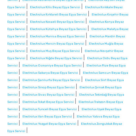
|
|
Eşya Servisi
Electrolux Kilis Beyaz Eşya Servisi
Electrolux Kırıkkale Beyaz
|
|
Eşya Servisi
Electrolux Kırklareli Beyaz Eşya Servisi
Electrolux Kırşehir Beyaz
|
|
Eşya Servisi
Electrolux Kocaeli Beyaz Eşya Servisi
Electrolux Konya Beyaz
|
|
Eşya Servisi
Electrolux Kütahya Beyaz Eşya Servisi
Electrolux Malatya Beyaz
|
|
Eşya Servisi
Electrolux Manisa Beyaz Eşya Servisi
Electrolux Mardin Beyaz
|
|
Eşya Servisi
Electrolux Mersin Beyaz Eşya Servisi
Electrolux Muğla Beyaz
|
|
Eşya Servisi
Electrolux Muş Beyaz Eşya Servisi
Electrolux Nevşehir Beyaz
|
|
Eşya Servisi
Electrolux Niğde Beyaz Eşya Servisi
Electrolux Ordu Beyaz Eşya
|
|
Servisi
Electrolux Osmaniye Beyaz Eşya Servisi
Electrolux Rize Beyaz Eşya
|
|
Servisi
Electrolux Sakarya Beyaz Eşya Servisi
Electrolux Samsun Beyaz Eşya
|
|
Servisi
Electrolux Şanlıurfa Beyaz Eşya Servisi
Electrolux Siirt Beyaz Eşya
|
|
Servisi
Electrolux Sinop Beyaz Eşya Servisi
Electrolux Şırnak Beyaz Eşya
|
|
Servisi
Electrolux Sivas Beyaz Eşya Servisi
Electrolux Tekirdağ Beyaz Eşya
|
|
Servisi
Electrolux Tokat Beyaz Eşya Servisi
Electrolux Trabzon Beyaz Eşya
|
|
Servisi
Electrolux Tunceli Beyaz Eşya Servisi
Electrolux Uşak Beyaz Eşya
|
|
Servisi
Electrolux Van Beyaz Eşya Servisi
Electrolux Yalova Beyaz Eşya
|
|
Servisi
Electrolux Yozgat Beyaz Eşya Servisi
Electrolux Zonguldak Beyaz
|
Eşya Servisi