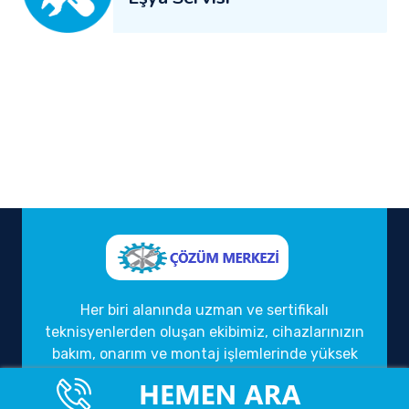
Her biri alanında uzman ve sertifikalı
teknisyenlerden oluşan ekibimiz, cihazlarınızın
bakım, onarım ve montaj işlemlerinde yüksek
kalite standartlarını gözetmektedir. Kaliteli
hizmet anlayışımızı, müşteri memnuniyeti ve