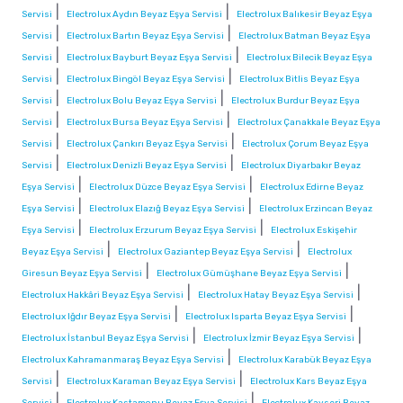
|
|
Servisi
Electrolux Aydın Beyaz Eşya Servisi
Electrolux Balıkesir Beyaz Eşya
|
|
Servisi
Electrolux Bartın Beyaz Eşya Servisi
Electrolux Batman Beyaz Eşya
|
|
Servisi
Electrolux Bayburt Beyaz Eşya Servisi
Electrolux Bilecik Beyaz Eşya
|
|
Servisi
Electrolux Bingöl Beyaz Eşya Servisi
Electrolux Bitlis Beyaz Eşya
|
|
Servisi
Electrolux Bolu Beyaz Eşya Servisi
Electrolux Burdur Beyaz Eşya
|
|
Servisi
Electrolux Bursa Beyaz Eşya Servisi
Electrolux Çanakkale Beyaz Eşya
|
|
Servisi
Electrolux Çankırı Beyaz Eşya Servisi
Electrolux Çorum Beyaz Eşya
|
|
Servisi
Electrolux Denizli Beyaz Eşya Servisi
Electrolux Diyarbakır Beyaz
|
|
Eşya Servisi
Electrolux Düzce Beyaz Eşya Servisi
Electrolux Edirne Beyaz
|
|
Eşya Servisi
Electrolux Elazığ Beyaz Eşya Servisi
Electrolux Erzincan Beyaz
|
|
Eşya Servisi
Electrolux Erzurum Beyaz Eşya Servisi
Electrolux Eskişehir
|
|
Beyaz Eşya Servisi
Electrolux Gaziantep Beyaz Eşya Servisi
Electrolux
|
|
Giresun Beyaz Eşya Servisi
Electrolux Gümüşhane Beyaz Eşya Servisi
|
|
Electrolux Hakkâri Beyaz Eşya Servisi
Electrolux Hatay Beyaz Eşya Servisi
|
|
Electrolux Iğdır Beyaz Eşya Servisi
Electrolux Isparta Beyaz Eşya Servisi
|
|
Electrolux İstanbul Beyaz Eşya Servisi
Electrolux İzmir Beyaz Eşya Servisi
|
Electrolux Kahramanmaraş Beyaz Eşya Servisi
Electrolux Karabük Beyaz Eşya
|
|
Servisi
Electrolux Karaman Beyaz Eşya Servisi
Electrolux Kars Beyaz Eşya
|
|
Servisi
Electrolux Kastamonu Beyaz Eşya Servisi
Electrolux Kayseri Beyaz