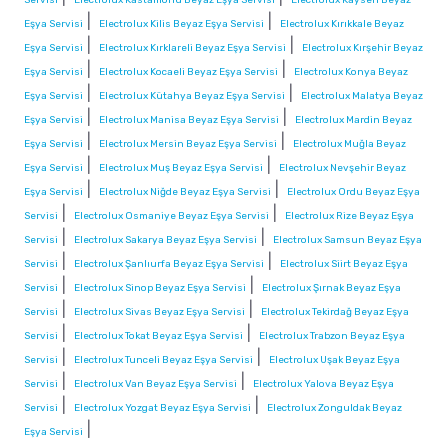
|
|
Eşya Servisi
Electrolux Kilis Beyaz Eşya Servisi
Electrolux Kırıkkale Beyaz
|
|
Eşya Servisi
Electrolux Kırklareli Beyaz Eşya Servisi
Electrolux Kırşehir Beyaz
|
|
Eşya Servisi
Electrolux Kocaeli Beyaz Eşya Servisi
Electrolux Konya Beyaz
|
|
Eşya Servisi
Electrolux Kütahya Beyaz Eşya Servisi
Electrolux Malatya Beyaz
|
|
Eşya Servisi
Electrolux Manisa Beyaz Eşya Servisi
Electrolux Mardin Beyaz
|
|
Eşya Servisi
Electrolux Mersin Beyaz Eşya Servisi
Electrolux Muğla Beyaz
|
|
Eşya Servisi
Electrolux Muş Beyaz Eşya Servisi
Electrolux Nevşehir Beyaz
|
|
Eşya Servisi
Electrolux Niğde Beyaz Eşya Servisi
Electrolux Ordu Beyaz Eşya
|
|
Servisi
Electrolux Osmaniye Beyaz Eşya Servisi
Electrolux Rize Beyaz Eşya
|
|
Servisi
Electrolux Sakarya Beyaz Eşya Servisi
Electrolux Samsun Beyaz Eşya
|
|
Servisi
Electrolux Şanlıurfa Beyaz Eşya Servisi
Electrolux Siirt Beyaz Eşya
|
|
Servisi
Electrolux Sinop Beyaz Eşya Servisi
Electrolux Şırnak Beyaz Eşya
|
|
Servisi
Electrolux Sivas Beyaz Eşya Servisi
Electrolux Tekirdağ Beyaz Eşya
|
|
Servisi
Electrolux Tokat Beyaz Eşya Servisi
Electrolux Trabzon Beyaz Eşya
|
|
Servisi
Electrolux Tunceli Beyaz Eşya Servisi
Electrolux Uşak Beyaz Eşya
|
|
Servisi
Electrolux Van Beyaz Eşya Servisi
Electrolux Yalova Beyaz Eşya
|
|
Servisi
Electrolux Yozgat Beyaz Eşya Servisi
Electrolux Zonguldak Beyaz
|
Eşya Servisi