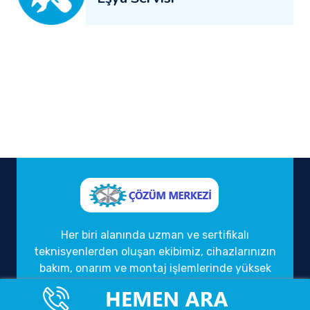
Her biri alanında uzman ve sertifikalı
teknisyenlerden oluşan ekibimiz, cihazlarınızın
bakım, onarım ve montaj işlemlerinde yüksek
kalite standartlarını gözetmektedir. Kaliteli
hizmet anlayışımızı, müşteri memnuniyeti ve