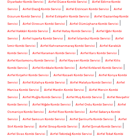
|
|
Diyarbakır Kombi Servisi
Airfel Düzce Kombi Servisi
Airfel Edirne Kombi
|
|
|
Servisi
Airfel Elazığ Kombi Servisi
Airfel Erzincan Kombi Servisi
Airfel
|
|
Erzurum Kombi Servisi
Airfel Eskişehir Kombi Servisi
Airfel Gaziantep Kombi
|
|
|
Servisi
Airfel Giresun Kombi Servisi
Airfel Gümüşhane Kombi Servisi
|
|
Airfel Hakkâri Kombi Servisi
Airfel Hatay Kombi Servisi
Airfel Iğdır Kombi
|
|
|
Servisi
Airfel Isparta Kombi Servisi
Airfel İstanbul Kombi Servisi
Airfel
|
|
İzmir Kombi Servisi
Airfel Kahramanmaraş Kombi Servisi
Airfel Karabük
|
|
|
Kombi Servisi
Airfel Karaman Kombi Servisi
Airfel Kars Kombi Servisi
|
|
Airfel Kastamonu Kombi Servisi
Airfel Kayseri Kombi Servisi
Airfel Kilis
|
|
|
Kombi Servisi
Airfel Kırıkkale Kombi Servisi
Airfel Kırklareli Kombi Servisi
|
|
Airfel Kırşehir Kombi Servisi
Airfel Kocaeli Kombi Servisi
Airfel Konya Kombi
|
|
|
Servisi
Airfel Kütahya Kombi Servisi
Airfel Malatya Kombi Servisi
Airfel
|
|
Manisa Kombi Servisi
Airfel Mardin Kombi Servisi
Airfel Mersin Kombi
|
|
|
Servisi
Airfel Muğla Kombi Servisi
Airfel Muş Kombi Servisi
Airfel Nevşehir
|
|
|
Kombi Servisi
Airfel Niğde Kombi Servisi
Airfel Ordu Kombi Servisi
Airfel
|
|
Osmaniye Kombi Servisi
Airfel Rize Kombi Servisi
Airfel Sakarya Kombi
|
|
|
Servisi
Airfel Samsun Kombi Servisi
Airfel Şanlıurfa Kombi Servisi
Airfel
|
|
|
Siirt Kombi Servisi
Airfel Sinop Kombi Servisi
Airfel Şırnak Kombi Servisi
|
|
Airfel Sivas Kombi Servisi
Airfel Tekirdağ Kombi Servisi
Airfel Tokat Kombi