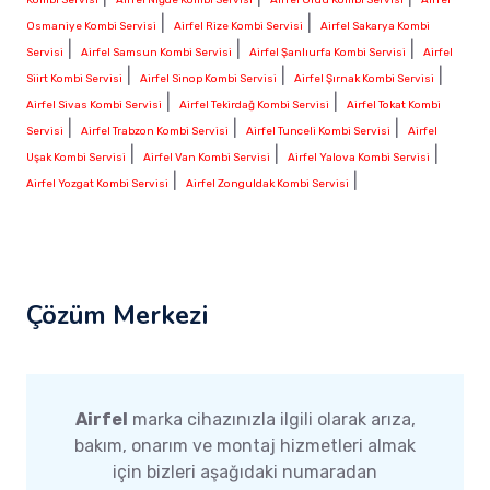
|
|
Osmaniye Kombi Servisi
Airfel Rize Kombi Servisi
Airfel Sakarya Kombi
|
|
|
Servisi
Airfel Samsun Kombi Servisi
Airfel Şanlıurfa Kombi Servisi
Airfel
|
|
|
Siirt Kombi Servisi
Airfel Sinop Kombi Servisi
Airfel Şırnak Kombi Servisi
|
|
Airfel Sivas Kombi Servisi
Airfel Tekirdağ Kombi Servisi
Airfel Tokat Kombi
|
|
|
Servisi
Airfel Trabzon Kombi Servisi
Airfel Tunceli Kombi Servisi
Airfel
|
|
|
Uşak Kombi Servisi
Airfel Van Kombi Servisi
Airfel Yalova Kombi Servisi
|
|
Airfel Yozgat Kombi Servisi
Airfel Zonguldak Kombi Servisi
Çözüm Merkezi
Airfel
marka cihazınızla ilgili olarak arıza,
bakım, onarım ve montaj hizmetleri almak
için bizleri aşağıdaki numaradan