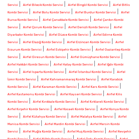
|
|
|
Servisi
Airfel Bilecik Kombi Servisi
Airfel Bingöl Kombi Servisi
Airfel Bitlis
|
|
|
Kombi Servisi
Airfel Bolu Kombi Servisi
Airfel Burdur Kombi Servisi
Airfel
|
|
Bursa Kombi Servisi
Airfel Çanakkale Kombi Servisi
Airfel Çankırı Kombi
|
|
|
Servisi
Airfel Çorum Kombi Servisi
Airfel Denizli Kombi Servisi
Airfel
|
|
Diyarbakır Kombi Servisi
Airfel Düzce Kombi Servisi
Airfel Edirne Kombi
|
|
|
Servisi
Airfel Elazığ Kombi Servisi
Airfel Erzincan Kombi Servisi
Airfel
|
|
Erzurum Kombi Servisi
Airfel Eskişehir Kombi Servisi
Airfel Gaziantep Kombi
|
|
|
Servisi
Airfel Giresun Kombi Servisi
Airfel Gümüşhane Kombi Servisi
|
|
Airfel Hakkâri Kombi Servisi
Airfel Hatay Kombi Servisi
Airfel Iğdır Kombi
|
|
|
Servisi
Airfel Isparta Kombi Servisi
Airfel İstanbul Kombi Servisi
Airfel
|
|
İzmir Kombi Servisi
Airfel Kahramanmaraş Kombi Servisi
Airfel Karabük
|
|
|
Kombi Servisi
Airfel Karaman Kombi Servisi
Airfel Kars Kombi Servisi
|
|
Airfel Kastamonu Kombi Servisi
Airfel Kayseri Kombi Servisi
Airfel Kilis
|
|
|
Kombi Servisi
Airfel Kırıkkale Kombi Servisi
Airfel Kırklareli Kombi Servisi
|
|
Airfel Kırşehir Kombi Servisi
Airfel Kocaeli Kombi Servisi
Airfel Konya Kombi
|
|
|
Servisi
Airfel Kütahya Kombi Servisi
Airfel Malatya Kombi Servisi
Airfel
|
|
Manisa Kombi Servisi
Airfel Mardin Kombi Servisi
Airfel Mersin Kombi
|
|
|
Servisi
Airfel Muğla Kombi Servisi
Airfel Muş Kombi Servisi
Airfel Nevşehir
|
|
|
Kombi Servisi
Airfel Niğde Kombi Servisi
Airfel Ordu Kombi Servisi
Airfel