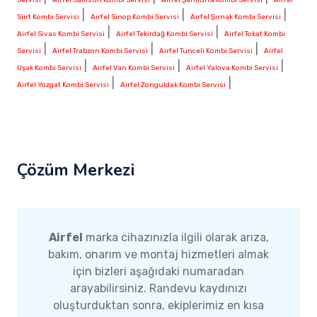
|
|
|
Siirt Kombi Servisi
Airfel Sinop Kombi Servisi
Airfel Şırnak Kombi Servisi
|
|
Airfel Sivas Kombi Servisi
Airfel Tekirdağ Kombi Servisi
Airfel Tokat Kombi
|
|
|
Servisi
Airfel Trabzon Kombi Servisi
Airfel Tunceli Kombi Servisi
Airfel
|
|
|
Uşak Kombi Servisi
Airfel Van Kombi Servisi
Airfel Yalova Kombi Servisi
|
|
Airfel Yozgat Kombi Servisi
Airfel Zonguldak Kombi Servisi
Çözüm Merkezi
Airfel
marka cihazınızla ilgili olarak arıza,
bakım, onarım ve montaj hizmetleri almak
için bizleri aşağıdaki numaradan
arayabilirsiniz. Randevu kaydınızı
oluşturduktan sonra, ekiplerimiz en kısa