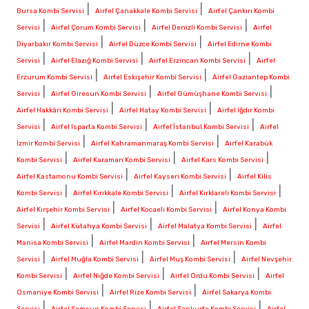
|
|
Bursa Kombi Servisi
Airfel Çanakkale Kombi Servisi
Airfel Çankırı Kombi
|
|
|
Servisi
Airfel Çorum Kombi Servisi
Airfel Denizli Kombi Servisi
Airfel
|
|
Diyarbakır Kombi Servisi
Airfel Düzce Kombi Servisi
Airfel Edirne Kombi
|
|
|
Servisi
Airfel Elazığ Kombi Servisi
Airfel Erzincan Kombi Servisi
Airfel
|
|
Erzurum Kombi Servisi
Airfel Eskişehir Kombi Servisi
Airfel Gaziantep Kombi
|
|
|
Servisi
Airfel Giresun Kombi Servisi
Airfel Gümüşhane Kombi Servisi
|
|
Airfel Hakkâri Kombi Servisi
Airfel Hatay Kombi Servisi
Airfel Iğdır Kombi
|
|
|
Servisi
Airfel Isparta Kombi Servisi
Airfel İstanbul Kombi Servisi
Airfel
|
|
İzmir Kombi Servisi
Airfel Kahramanmaraş Kombi Servisi
Airfel Karabük
|
|
|
Kombi Servisi
Airfel Karaman Kombi Servisi
Airfel Kars Kombi Servisi
|
|
Airfel Kastamonu Kombi Servisi
Airfel Kayseri Kombi Servisi
Airfel Kilis
|
|
|
Kombi Servisi
Airfel Kırıkkale Kombi Servisi
Airfel Kırklareli Kombi Servisi
|
|
Airfel Kırşehir Kombi Servisi
Airfel Kocaeli Kombi Servisi
Airfel Konya Kombi
|
|
|
Servisi
Airfel Kütahya Kombi Servisi
Airfel Malatya Kombi Servisi
Airfel
|
|
Manisa Kombi Servisi
Airfel Mardin Kombi Servisi
Airfel Mersin Kombi
|
|
|
Servisi
Airfel Muğla Kombi Servisi
Airfel Muş Kombi Servisi
Airfel Nevşehir
|
|
|
Kombi Servisi
Airfel Niğde Kombi Servisi
Airfel Ordu Kombi Servisi
Airfel
|
|
Osmaniye Kombi Servisi
Airfel Rize Kombi Servisi
Airfel Sakarya Kombi
|
|
|
Servisi
Airfel Samsun Kombi Servisi
Airfel Şanlıurfa Kombi Servisi
Airfel