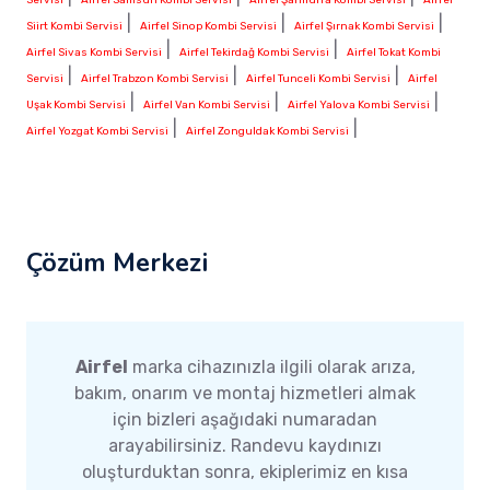
|
|
|
Siirt Kombi Servisi
Airfel Sinop Kombi Servisi
Airfel Şırnak Kombi Servisi
|
|
Airfel Sivas Kombi Servisi
Airfel Tekirdağ Kombi Servisi
Airfel Tokat Kombi
|
|
|
Servisi
Airfel Trabzon Kombi Servisi
Airfel Tunceli Kombi Servisi
Airfel
|
|
|
Uşak Kombi Servisi
Airfel Van Kombi Servisi
Airfel Yalova Kombi Servisi
|
|
Airfel Yozgat Kombi Servisi
Airfel Zonguldak Kombi Servisi
Çözüm Merkezi
Airfel
marka cihazınızla ilgili olarak arıza,
bakım, onarım ve montaj hizmetleri almak
için bizleri aşağıdaki numaradan
arayabilirsiniz. Randevu kaydınızı
oluşturduktan sonra, ekiplerimiz en kısa