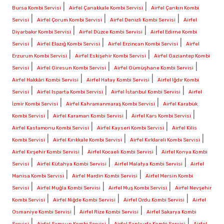
|
|
Bursa Kombi Servisi
Airfel Çanakkale Kombi Servisi
Airfel Çankırı Kombi
|
|
|
Servisi
Airfel Çorum Kombi Servisi
Airfel Denizli Kombi Servisi
Airfel
|
|
Diyarbakır Kombi Servisi
Airfel Düzce Kombi Servisi
Airfel Edirne Kombi
|
|
|
Servisi
Airfel Elazığ Kombi Servisi
Airfel Erzincan Kombi Servisi
Airfel
|
|
Erzurum Kombi Servisi
Airfel Eskişehir Kombi Servisi
Airfel Gaziantep Kombi
|
|
|
Servisi
Airfel Giresun Kombi Servisi
Airfel Gümüşhane Kombi Servisi
|
|
Airfel Hakkâri Kombi Servisi
Airfel Hatay Kombi Servisi
Airfel Iğdır Kombi
|
|
|
Servisi
Airfel Isparta Kombi Servisi
Airfel İstanbul Kombi Servisi
Airfel
|
|
İzmir Kombi Servisi
Airfel Kahramanmaraş Kombi Servisi
Airfel Karabük
|
|
|
Kombi Servisi
Airfel Karaman Kombi Servisi
Airfel Kars Kombi Servisi
|
|
Airfel Kastamonu Kombi Servisi
Airfel Kayseri Kombi Servisi
Airfel Kilis
|
|
|
Kombi Servisi
Airfel Kırıkkale Kombi Servisi
Airfel Kırklareli Kombi Servisi
|
|
Airfel Kırşehir Kombi Servisi
Airfel Kocaeli Kombi Servisi
Airfel Konya Kombi
|
|
|
Servisi
Airfel Kütahya Kombi Servisi
Airfel Malatya Kombi Servisi
Airfel
|
|
Manisa Kombi Servisi
Airfel Mardin Kombi Servisi
Airfel Mersin Kombi
|
|
|
Servisi
Airfel Muğla Kombi Servisi
Airfel Muş Kombi Servisi
Airfel Nevşehir
|
|
|
Kombi Servisi
Airfel Niğde Kombi Servisi
Airfel Ordu Kombi Servisi
Airfel
|
|
Osmaniye Kombi Servisi
Airfel Rize Kombi Servisi
Airfel Sakarya Kombi
|
|
|
Servisi
Airfel Samsun Kombi Servisi
Airfel Şanlıurfa Kombi Servisi
Airfel