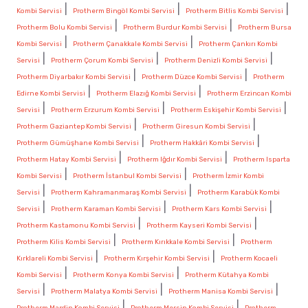
|
|
|
Kombi Servisi
Protherm Bingöl Kombi Servisi
Protherm Bitlis Kombi Servisi
|
|
Protherm Bolu Kombi Servisi
Protherm Burdur Kombi Servisi
Protherm Bursa
|
|
Kombi Servisi
Protherm Çanakkale Kombi Servisi
Protherm Çankırı Kombi
|
|
|
Servisi
Protherm Çorum Kombi Servisi
Protherm Denizli Kombi Servisi
|
|
Protherm Diyarbakır Kombi Servisi
Protherm Düzce Kombi Servisi
Protherm
|
|
Edirne Kombi Servisi
Protherm Elazığ Kombi Servisi
Protherm Erzincan Kombi
|
|
|
Servisi
Protherm Erzurum Kombi Servisi
Protherm Eskişehir Kombi Servisi
|
|
Protherm Gaziantep Kombi Servisi
Protherm Giresun Kombi Servisi
|
|
Protherm Gümüşhane Kombi Servisi
Protherm Hakkâri Kombi Servisi
|
|
Protherm Hatay Kombi Servisi
Protherm Iğdır Kombi Servisi
Protherm Isparta
|
|
Kombi Servisi
Protherm İstanbul Kombi Servisi
Protherm İzmir Kombi
|
|
Servisi
Protherm Kahramanmaraş Kombi Servisi
Protherm Karabük Kombi
|
|
|
Servisi
Protherm Karaman Kombi Servisi
Protherm Kars Kombi Servisi
|
|
Protherm Kastamonu Kombi Servisi
Protherm Kayseri Kombi Servisi
|
|
Protherm Kilis Kombi Servisi
Protherm Kırıkkale Kombi Servisi
Protherm
|
|
Kırklareli Kombi Servisi
Protherm Kırşehir Kombi Servisi
Protherm Kocaeli
|
|
Kombi Servisi
Protherm Konya Kombi Servisi
Protherm Kütahya Kombi
|
|
|
Servisi
Protherm Malatya Kombi Servisi
Protherm Manisa Kombi Servisi
|
|
Protherm Mardin Kombi Servisi
Protherm Mersin Kombi Servisi
Protherm