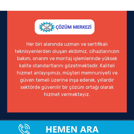
Her biri alanında uzman ve sertifikalı
teknisyenlerden oluşan ekibimiz, cihazlarınızın
bakım, onarım ve montaj işlemlerinde yüksek
kalite standartlarını gözetmektedir. Kaliteli
hizmet anlayışımızı, müşteri memnuniyeti ve
güven temeli üzerine inşa ederek, yıllardır
sektörde güvenilir bir çözüm ortağı olarak
hizmet vermekteyiz.
Ofisimiz