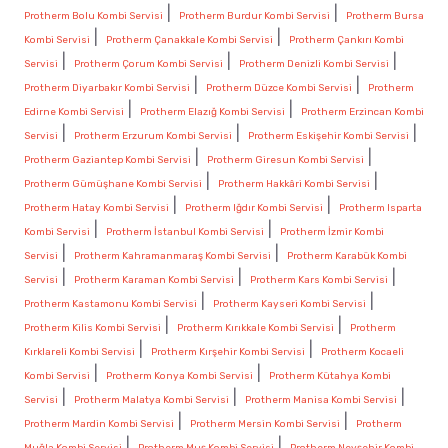
|
|
Protherm Bolu Kombi Servisi
Protherm Burdur Kombi Servisi
Protherm Bursa
|
|
Kombi Servisi
Protherm Çanakkale Kombi Servisi
Protherm Çankırı Kombi
|
|
|
Servisi
Protherm Çorum Kombi Servisi
Protherm Denizli Kombi Servisi
|
|
Protherm Diyarbakır Kombi Servisi
Protherm Düzce Kombi Servisi
Protherm
|
|
Edirne Kombi Servisi
Protherm Elazığ Kombi Servisi
Protherm Erzincan Kombi
|
|
|
Servisi
Protherm Erzurum Kombi Servisi
Protherm Eskişehir Kombi Servisi
|
|
Protherm Gaziantep Kombi Servisi
Protherm Giresun Kombi Servisi
|
|
Protherm Gümüşhane Kombi Servisi
Protherm Hakkâri Kombi Servisi
|
|
Protherm Hatay Kombi Servisi
Protherm Iğdır Kombi Servisi
Protherm Isparta
|
|
Kombi Servisi
Protherm İstanbul Kombi Servisi
Protherm İzmir Kombi
|
|
Servisi
Protherm Kahramanmaraş Kombi Servisi
Protherm Karabük Kombi
|
|
|
Servisi
Protherm Karaman Kombi Servisi
Protherm Kars Kombi Servisi
|
|
Protherm Kastamonu Kombi Servisi
Protherm Kayseri Kombi Servisi
|
|
Protherm Kilis Kombi Servisi
Protherm Kırıkkale Kombi Servisi
Protherm
|
|
Kırklareli Kombi Servisi
Protherm Kırşehir Kombi Servisi
Protherm Kocaeli
|
|
Kombi Servisi
Protherm Konya Kombi Servisi
Protherm Kütahya Kombi
|
|
|
Servisi
Protherm Malatya Kombi Servisi
Protherm Manisa Kombi Servisi
|
|
Protherm Mardin Kombi Servisi
Protherm Mersin Kombi Servisi
Protherm
|
|
Muğla Kombi Servisi
Protherm Muş Kombi Servisi
Protherm Nevşehir Kombi